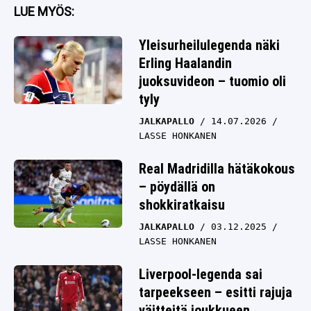
LUE MYÖS:
Yleisurheilulegenda näki
Erling Haalandin
juoksuvideon – tuomio oli
tyly
JALKAPALLO
14.07.2026
LASSE HONKANEN
Real Madridilla hätäkokous
– pöydällä on
shokkiratkaisu
JALKAPALLO
03.12.2025
LASSE HONKANEN
Liverpool-legenda sai
tarpeekseen – esitti rajuja
väitteitä joukkueen