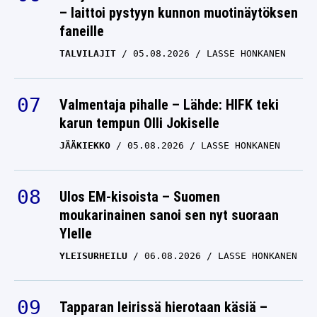
– laittoi pystyyn kunnon muotinäytöksen
faneille
TALVILAJIT
05.08.2026
LASSE HONKANEN
Valmentaja pihalle – Lähde: HIFK teki
karun tempun Olli Jokiselle
JÄÄKIEKKO
05.08.2026
LASSE HONKANEN
Ulos EM-kisoista – Suomen
moukarinainen sanoi sen nyt suoraan
Ylelle
YLEISURHEILU
06.08.2026
LASSE HONKANEN
Tapparan leirissä hierotaan käsiä –