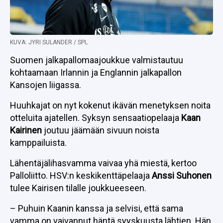
KUVA: JYRI SULANDER / SPL
Suomen jalkapallomaajoukkue valmistautuu
kohtaamaan Irlannin ja Englannin jalkapallon
Kansojen liigassa.
Huuhkajat on nyt kokenut ikävän menetyksen noita
otteluita ajatellen. Syksyn sensaatiopelaaja
Kaan
Kairinen
joutuu jäämään sivuun noista
kamppailuista.
Lähentäjälihasvamma vaivaa yhä miestä, kertoo
Palloliitto. HSV:n keskikenttäpelaaja
Anssi Suhonen
tulee Kairisen tilalle joukkueeseen.
– Puhuin Kaanin kanssa ja selvisi, että sama
vamma on vaivannut häntä syyskuusta lähtien. Hän