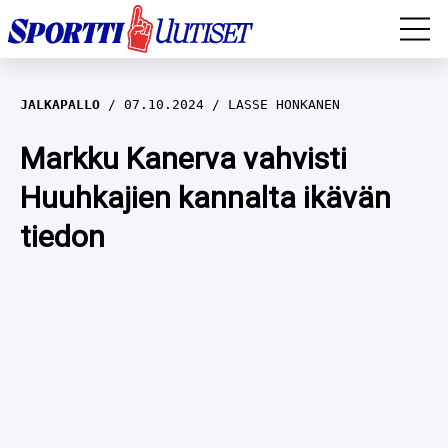
EM-YLEISURHEILU
JALKAPALLO
07.10.2024
LASSE HONKANEN
JÄÄKIEKKO
Markku Kanerva vahvisti
Huuhkajien kannalta ikävän
YLEISURHEILU
tiedon
TALVILAJIT
WILMA HELTELÄ
FORMULA 1
MUSTAFE MUUSE
IIVO NISKANEN
RALLI
KERTTU NISKANEN
MUUT