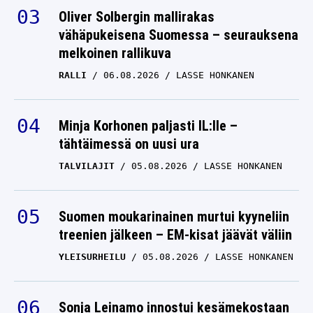
Oliver Solbergin mallirakas
vähäpukeisena Suomessa – seurauksena
melkoinen rallikuva
RALLI
06.08.2026
LASSE HONKANEN
Minja Korhonen paljasti IL:lle –
tähtäimessä on uusi ura
TALVILAJIT
05.08.2026
LASSE HONKANEN
Suomen moukarinainen murtui kyyneliin
treenien jälkeen – EM-kisat jäävät väliin
YLEISURHEILU
05.08.2026
LASSE HONKANEN
Sonja Leinamo innostui kesämekostaan