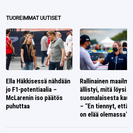
TUOREIMMAT UUTISET
Ella Häkkisessä nähdään
Rallinainen maailma
jo F1-potentiaalia –
ällistyi, mitä löysi
McLarenin iso päätös
suomalaisesta kaup
puhuttaa
– ”En tiennyt, että 
on elää olemassa”