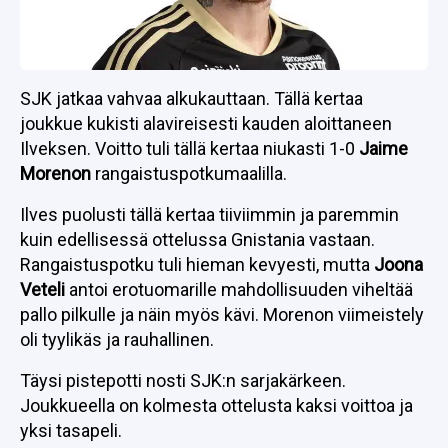
SJK jatkaa vahvaa alkukauttaan. Tällä kertaa
joukkue kukisti alavireisesti kauden aloittaneen
Ilveksen. Voitto tuli tällä kertaa niukasti 1-0
Jaime
Morenon
rangaistuspotkumaalilla.
Ilves puolusti tällä kertaa tiiviimmin ja paremmin
kuin edellisessä ottelussa Gnistania vastaan.
Rangaistuspotku tuli hieman kevyesti, mutta
Joona
Veteli
antoi erotuomarille mahdollisuuden viheltää
pallo pilkulle ja näin myös kävi. Morenon viimeistely
oli tyylikäs ja rauhallinen.
Täysi pistepotti nosti SJK:n sarjakärkeen.
Joukkueella on kolmesta ottelusta kaksi voittoa ja
yksi tasapeli.