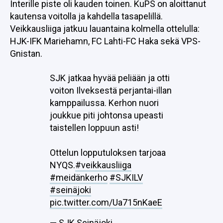
Interille piste oli kauden toinen. KuPS on aloittanut
kautensa voitolla ja kahdella tasapelillä.
Veikkausliiga jatkuu lauantaina kolmella ottelulla:
HJK-IFK Mariehamn, FC Lahti-FC Haka sekä VPS-
Gnistan.
SJK jatkaa hyvää peliään ja otti
voiton Ilveksestä perjantai-illan
kamppailussa. Kerhon nuori
joukkue piti johtonsa upeasti
taistellen loppuun asti!
Ottelun lopputuloksen tarjoaa
NYQS.
#veikkausliiga
#meidänkerho
#SJKILV
#seinäjoki
pic.twitter.com/Ua715nKaeE
— SJK Seinäjoki