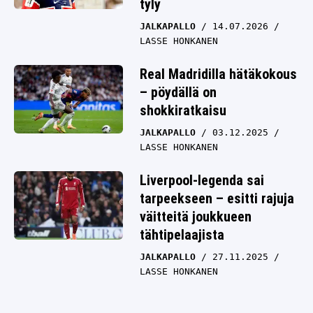
tyly
JALKAPALLO
14.07.2026
LASSE HONKANEN
Real Madridilla hätäkokous
– pöydällä on
shokkiratkaisu
JALKAPALLO
03.12.2025
LASSE HONKANEN
Liverpool-legenda sai
tarpeekseen – esitti rajuja
väitteitä joukkueen
tähtipelaajista
JALKAPALLO
27.11.2025
LASSE HONKANEN