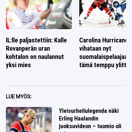
IL:lle paljastettiin: Kalle
Carolina Hurricanes
Rovanperän uran
vihataan nyt
kohtalon on naulannut
suomalaispelaajaa 
yksi mies
tämä temppu ylitti r
LUE MYÖS:
Yleisurheilulegenda näki
Erling Haalandin
juoksuvideon – tuomio oli