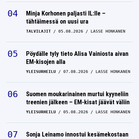
Minja Korhonen paljasti IL:lle –
tähtäimessä on uusi ura
TALVILAJIT
05.08.2026
LASSE HONKANEN
Pöydälle tyly tieto Alisa Vainiosta aivan
EM-kisojen alla
YLEISURHEILU
07.08.2026
LASSE HONKANEN
Suomen moukarinainen murtui kyyneliin
treenien jälkeen – EM-kisat jäävät väliin
YLEISURHEILU
05.08.2026
LASSE HONKANEN
Sonja Leinamo innostui kesämekostaan