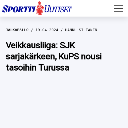
EM-YLEISURHEILU
JALKAPALLO
19.04.2024
HANNU SILTANEN
JÄÄKIEKKO
Veikkausliiga: SJK
sarjakärkeen, KuPS nousi
YLEISURHEILU
tasoihin Turussa
TALVILAJIT
WILMA HELTELÄ
FORMULA 1
MUSTAFE MUUSE
IIVO NISKANEN
RALLI
KERTTU NISKANEN
MUUT