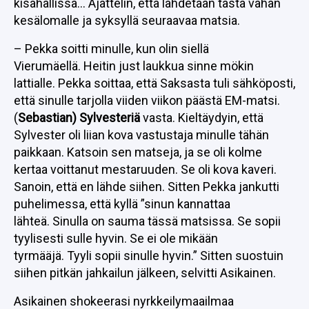
kisahallissa… Ajattelin, että lähdetään tästä vähän
kesälomalle ja syksyllä seuraavaa matsia.
– Pekka soitti minulle, kun olin siellä
Vierumäellä. Heitin just laukkua sinne mökin
lattialle. Pekka soittaa, että Saksasta tuli sähköposti,
että sinulle tarjolla viiden viikon päästä EM-matsi.
(
Sebastian) Sylvesteriä
vasta. Kieltäydyin, että
Sylvester oli liian kova vastustaja minulle tähän
paikkaan. Katsoin sen matseja, ja se oli kolme
kertaa voittanut mestaruuden. Se oli kova kaveri.
Sanoin, että en lähde siihen. Sitten Pekka jankutti
puhelimessa, että kyllä ”sinun kannattaa
lähteä. Sinulla on sauma tässä matsissa. Se sopii
tyylisesti sulle hyvin. Se ei ole mikään
tyrmääjä. Tyyli sopii sinulle hyvin.” Sitten suostuin
siihen pitkän jahkailun jälkeen, selvitti Asikainen.
Asikainen shokeerasi nyrkkeilymaailmaa