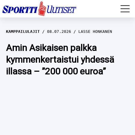
EM-YLEISURHEILU
KAMPPAILULAJIT
08.07.2026
LASSE HONKANEN
JÄÄKIEKKO
Amin Asikaisen palkka
kymmenkertaistui yhdessä
YLEISURHEILU
illassa – ”200 000 euroa”
TALVILAJIT
WILMA HELTELÄ
FORMULA 1
MUSTAFE MUUSE
IIVO NISKANEN
RALLI
KERTTU NISKANEN
MUUT