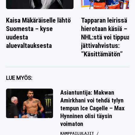
Kaisa Mäkäräiselle lähtö
Tapparan leirissä
Suomesta – kyse
hierotaan käsiä –
uudesta
NHL:stä voi tippua
aluevaltauksesta
jättivahvistus:
”Käsittämätön”
LUE MYÖS:
Asiantuntija: Makwan
Amirkhani voi tehdä tylyn
tempun Ice Cagelle – Max
Hynninen olisi täysin
voimaton
KAMPPAILULAJIT