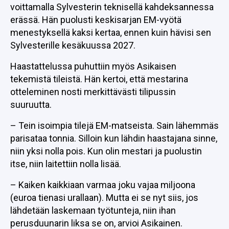
voittamalla Sylvesterin teknisellä kahdeksannessa
erässä. Hän puolusti keskisarjan EM-vyötä
menestyksellä kaksi kertaa, ennen kuin hävisi sen
Sylvesterille kesäkuussa 2027.
Haastattelussa puhuttiin myös Asikaisen
tekemistä tileistä. Hän kertoi, että mestarina
otteleminen nosti merkittävästi tilipussin
suuruutta.
– Tein isoimpia tilejä EM-matseista. Sain lähemmäs
parisataa tonnia. Silloin kun lähdin haastajana sinne,
niin yksi nolla pois. Kun olin mestari ja puolustin
itse, niin laitettiin nolla lisää.
– Kaiken kaikkiaan varmaa joku vajaa miljoona
(euroa tienasi urallaan). Mutta ei se nyt siis, jos
lähdetään laskemaan työtunteja, niin ihan
perusduunarin liksa se on, arvioi Asikainen.