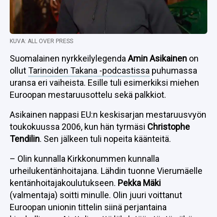
KUVA: ALL OVER PRESS
Suomalainen nyrkkeilylegenda
Amin Asikainen
on
ollut
Tarinoiden Takana -podcastissa
puhumassa
uransa eri vaiheista. Esille tuli esimerkiksi miehen
Euroopan mestaruusottelu sekä palkkiot.
Asikainen nappasi EU:n keskisarjan mestaruusvyön
toukokuussa 2006, kun hän tyrmäsi
Christophe
Tendilin
. Sen jälkeen tuli nopeita käänteitä.
– Olin kunnalla Kirkkonummen kunnalla
urheilukentänhoitajana. Lähdin tuonne Vierumäelle
kentänhoitajakoulutukseen.
Pekka Mäki
(valmentaja) soitti minulle. Olin juuri voittanut
Euroopan unionin tittelin siinä perjantaina