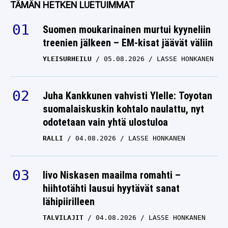
TÄMÄN HETKEN LUETUIMMAT
Suomen moukarinainen murtui kyyneliin
treenien jälkeen – EM-kisat jäävät väliin
YLEISURHEILU
05.08.2026
LASSE HONKANEN
Juha Kankkunen vahvisti Ylelle: Toyotan
suomalaiskuskin kohtalo naulattu, nyt
odotetaan vain yhtä ulostuloa
RALLI
04.08.2026
LASSE HONKANEN
Iivo Niskasen maailma romahti –
hiihtotähti lausui hyytävät sanat
lähipiirilleen
TALVILAJIT
04.08.2026
LASSE HONKANEN