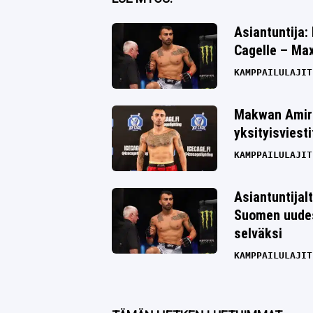
Twitter
Asiantuntija:
Cagelle – Max
Whatsapp
KAMPPAILULAJIT
Makwan Amirk
yksityisviestit
KAMPPAILULAJIT
Asiantuntijal
Suomen uudes
selväksi
KAMPPAILULAJIT