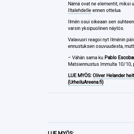
Nämä ovat ne elementit, miksi u
Iltalehdelle
ennen ottelua.
Ilmén osui oikeaan sen suhteen, 
varsin yksipuolinen näytös.
Valavuori reagoi nyt Ilménin pä
ennustuksen osuvuudesta, mutta
– Vähän sama ku
Pablo Escoba
Matsiennustus Immulta 10/10, p
LUE MYÖS:
Oliver Helander heit
(UrheiluAreena.fi)
Facebook
LUE MYÖS: