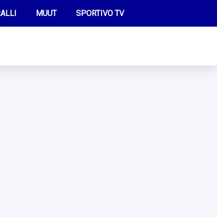
ALLI
MUUT
SPORTIVO TV
FUTIS
KAMPPAILU
OLYMPIALAISET