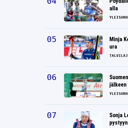
Pöydäll
alla
YLEISURH
Minja K
ura
TALVILAJ
Suomen 
jälkeen 
YLEISURH
Sonja L
pystyyn