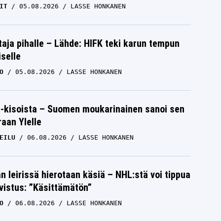
IT
05.08.2026
LASSE HONKANEN
aja pihalle – Lähde: HIFK teki karun tempun
iselle
O
05.08.2026
LASSE HONKANEN
-kisoista – Suomen moukarinainen sanoi sen
raan Ylelle
EILU
06.08.2026
LASSE HONKANEN
n leirissä hierotaan käsiä – NHL:stä voi tippua
hvistus: ”Käsittämätön”
O
06.08.2026
LASSE HONKANEN