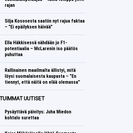
rajan
Jääkiekko
Lasse Honkanen
Silja Kososesta saatiin nyt rajua faktaa
– ”Ei epäilyksen häivää”
Yleisurheilu
Lasse Honkanen
Ella Häkkisessä nähdään jo F1-
potentiaalia – McLarenin iso päätös
puhuttaa
Formula 1
Lasse Honkanen
Rallinainen maailmalta ällistyi, mitä
löysi suomalaisesta kaupasta – ”En
tiennyt, että näitä on elää olemassa”
Ralli
Lasse Honkanen
TUIMMAT UUTISET
Pysäyttävä päivitys: Juha Miedon
kohtalo surettaa