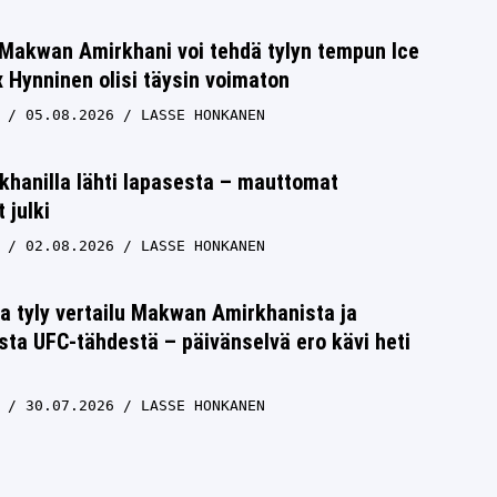
 Makwan Amirkhani voi tehdä tylyn tempun Ice
 Hynninen olisi täysin voimaton
05.08.2026
LASSE HONKANEN
hanilla lähti lapasesta – mauttomat
 julki
02.08.2026
LASSE HONKANEN
ta tyly vertailu Makwan Amirkhanista ja
ta UFC-tähdestä – päivänselvä ero kävi heti
30.07.2026
LASSE HONKANEN