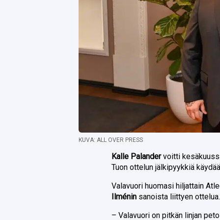
KUVA: ALL OVER PRESS
Kalle Palander
voitti kesäkuus
Tuon ottelun jälkipyykkiä käydä
Valavuori huomasi hiljattain Atle
Ilménin
sanoista liittyen ottelua
– Valavuori on pitkän linjan peto