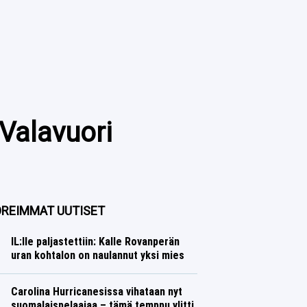
 Valavuori
REIMMAT UUTISET
IL:lle paljastettiin: Kalle Rovanperän
uran kohtalon on naulannut yksi mies
Ralli
Lasse Honkanen
Carolina Hurricanesissa vihataan nyt
suomalaispelaajaa – tämä temppu ylitti