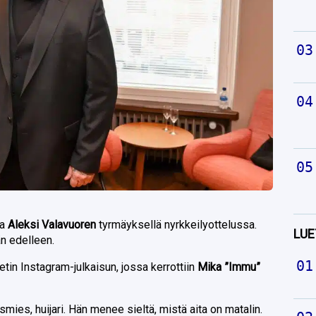
sa
Aleksi Valavuoren
tyrmäyksellä nyrkkeilyottelussa.
LUE
än edelleen.
etin Instagram-julkaisun, jossa kerrottiin
Mika ”Immu”
.
smies, huijari. Hän menee sieltä, mistä aita on matalin.