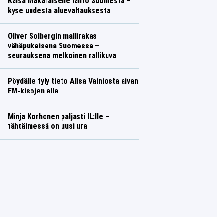
Kaisa Mäkäräiselle lähtö Suomesta –
kyse uudesta aluevaltauksesta
Oliver Solbergin mallirakas
vähäpukeisena Suomessa –
seurauksena melkoinen rallikuva
Pöydälle tyly tieto Alisa Vainiosta aivan
EM-kisojen alla
Minja Korhonen paljasti IL:lle –
tähtäimessä on uusi ura