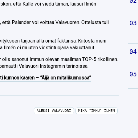
skon, että Kalle voi viedä tämän, lausui Ilmén
että Palander voi voittaa Valavuoren. Ottelusta tuli
ivitykseen tarjoamalla omat faktansa. Kiitosta meni
 Ilmén ei muuten viestintuojana vakuuttanut.
r
olis sanonut Immun olevan maailman TOP-5 rikollinen.
amautti Valavuori Instagramin tarinoissa.
ti kunnon kaaren – ”Äijä on mitalikunnossa”
ALEKSI VALAVUORI
MIKA "IMMU" ILMEN