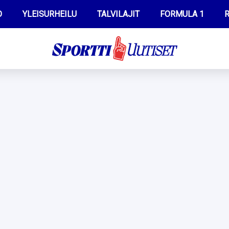
O
YLEISURHEILU
TALVILAJIT
FORMULA 1
R
WILMA HELTELÄ
IIVO NISKANEN
MUSTAFE MUUSE
KERTTU NISKANEN