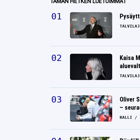
TÄMÄN HETKEN LUETUIMMAT
Pysäytt
TALVILAJ
Kaisa M
alueval
TALVILAJ
Oliver 
– seura
RALLI