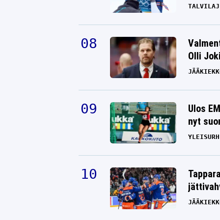
TALVILAJ
Valment
Olli Jok
JÄÄKIEKK
Ulos EM
nyt suo
YLEISURH
Tappara
jättiva
JÄÄKIEKK