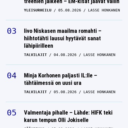
treenien jälkeen – EM-kisat jäävät väliin
YLEISURHEILU
05.08.2026
LASSE HONKANEN
Iivo Niskasen maailma romahti –
hiihtotähti lausui hyytävät sanat
lähipiirilleen
TALVILAJIT
04.08.2026
LASSE HONKANEN
Minja Korhonen paljasti IL:lle –
tähtäimessä on uusi ura
TALVILAJIT
05.08.2026
LASSE HONKANEN
Valmentaja pihalle – Lähde: HIFK teki
karun tempun Olli Jokiselle