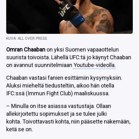
KUVA: ALL OVER PRESS
Omran Chaaban
on yksi Suomen vapaaottelun
suurista toivoista. Lähellä UFC:tä jo käynyt Chaaban
on avannut suunnitelmiaan
Youtube-videolla.
Chaaban vastasi fanien esittämiin kysymyksiin.
Aluksi mieheltä tiedusteltiin, aikoo hän otella
IFC:ssä (Immun Fight Club) maaliskuussa.
– Minulla on itse asiassa vastustaja. Ollaan
allekirjoitettu sopimukset ja se tulee julki
kohta. Toivottavasti kohta, niin pääsette näkemään,
ketä se on.