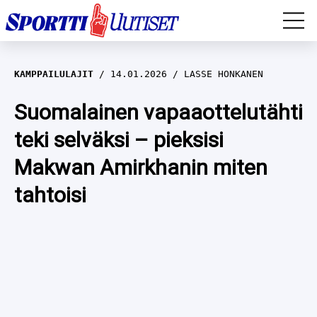
EM-YLEISURHEILU
KAMPPAILULAJIT
14.01.2026
LASSE HONKANEN
JÄÄKIEKKO
Suomalainen vapaaottelutähti
teki selväksi – pieksisi
YLEISURHEILU
Makwan Amirkhanin miten
TALVILAJIT
WILMA HELTELÄ
tahtoisi
FORMULA 1
MUSTAFE MUUSE
IIVO NISKANEN
RALLI
KERTTU NISKANEN
MUUT