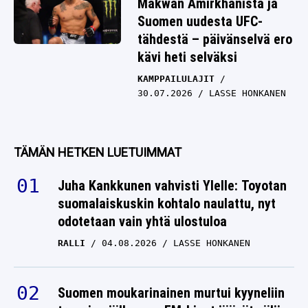
Makwan Amirkhanista ja
Suomen uudesta UFC-
tähdestä – päivänselvä ero
kävi heti selväksi
KAMPPAILULAJIT
30.07.2026
LASSE HONKANEN
TÄMÄN HETKEN LUETUIMMAT
Juha Kankkunen vahvisti Ylelle: Toyotan
suomalaiskuskin kohtalo naulattu, nyt
odotetaan vain yhtä ulostuloa
RALLI
04.08.2026
LASSE HONKANEN
Suomen moukarinainen murtui kyyneliin