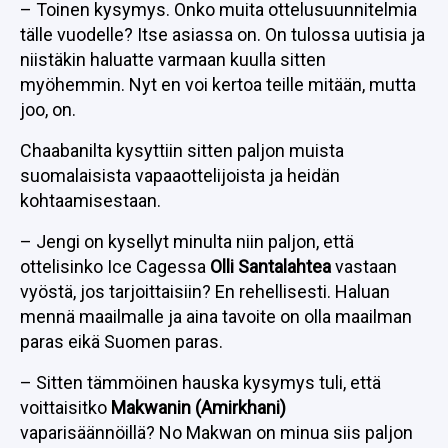
– Toinen kysymys. Onko muita ottelusuunnitelmia
tälle vuodelle? Itse asiassa on. On tulossa uutisia ja
niistäkin haluatte varmaan kuulla sitten
myöhemmin. Nyt en voi kertoa teille mitään, mutta
joo, on.
Chaabanilta kysyttiin sitten paljon muista
suomalaisista vapaaottelijoista ja heidän
kohtaamisestaan.
– Jengi on kysellyt minulta niin paljon, että
ottelisinko Ice Cagessa
Olli Santalahtea
vastaan
vyöstä, jos tarjoittaisiin? En rehellisesti. Haluan
mennä maailmalle ja aina tavoite on olla maailman
paras eikä Suomen paras.
– Sitten tämmöinen hauska kysymys tuli, että
voittaisitko
Makwanin (Amirkhani)
vaparisäännöillä? No Makwan on minua siis paljon