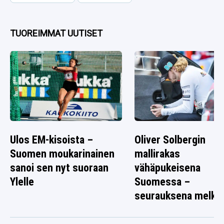
TUOREIMMAT UUTISET
Ulos EM-kisoista –
Oliver Solbergin
Suomen moukarinainen
mallirakas
sanoi sen nyt suoraan
vähäpukeisena
Ylelle
Suomessa –
seurauksena melko
rallikuva