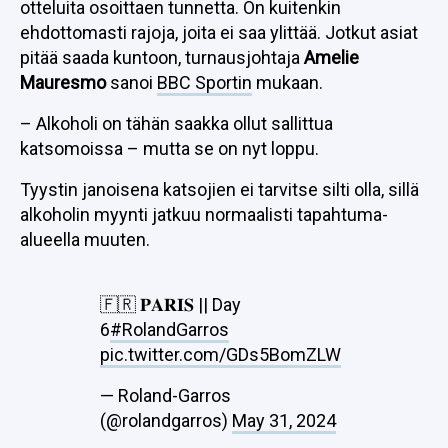
otteluita osoittaen tunnetta. On kuitenkin
ehdottomasti rajoja, joita ei saa ylittää. Jotkut asiat
pitää saada kuntoon, turnausjohtaja
Amelie
Mauresmo
sanoi
BBC Sportin
mukaan.
– Alkoholi on tähän saakka ollut sallittua
katsomoissa – mutta se on nyt loppu.
Tyystin janoisena katsojien ei tarvitse silti olla, sillä
alkoholin myynti jatkuu normaalisti tapahtuma-
alueella muuten.
🇫🇷 𝐏𝐀𝐑𝐈𝐒 || Day
6
#RolandGarros
pic.twitter.com/GDs5BomZLW
— Roland-Garros
(@rolandgarros)
May 31, 2024