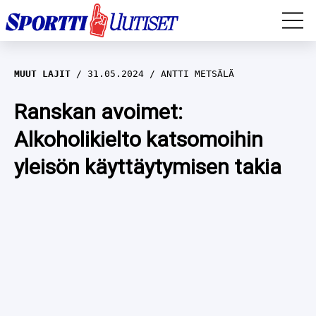
EM-YLEISURHEILU
MUUT LAJIT
31.05.2024
ANTTI METSÄLÄ
JÄÄKIEKKO
Ranskan avoimet:
Alkoholikielto katsomoihin
YLEISURHEILU
yleisön käyttäytymisen takia
TALVILAJIT
WILMA HELTELÄ
FORMULA 1
MUSTAFE MUUSE
IIVO NISKANEN
RALLI
KERTTU NISKANEN
MUUT