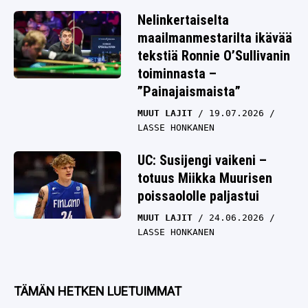
Nelinkertaiselta
maailmanmestarilta ikävää
tekstiä Ronnie O’Sullivanin
toiminnasta –
”Painajaismaista”
MUUT LAJIT
19.07.2026
LASSE HONKANEN
UC: Susijengi vaikeni –
totuus Miikka Muurisen
poissaololle paljastui
MUUT LAJIT
24.06.2026
LASSE HONKANEN
TÄMÄN HETKEN LUETUIMMAT