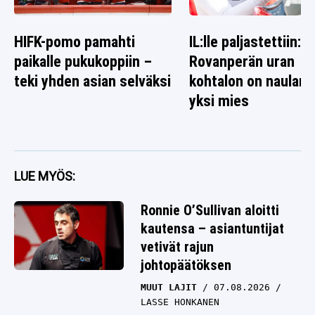
HIFK-pomo pamahti
IL:lle paljastettiin: K
paikalle pukukoppiin –
Rovanperän uran
teki yhden asian selväksi
kohtalon on naulann
yksi mies
LUE MYÖS:
Ronnie O’Sullivan aloitti
kautensa – asiantuntijat
vetivät rajun
johtopäätöksen
MUUT LAJIT
07.08.2026
LASSE HONKANEN