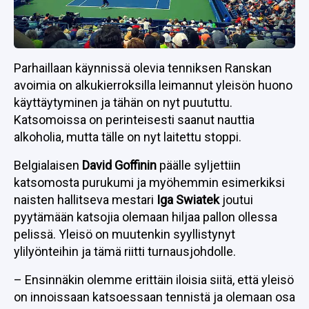
Parhaillaan käynnissä olevia tenniksen Ranskan
avoimia on alkukierroksilla leimannut yleisön huono
käyttäytyminen ja tähän on nyt puututtu.
Katsomoissa on perinteisesti saanut nauttia
alkoholia, mutta tälle on nyt laitettu stoppi.
Belgialaisen
David Goffinin
päälle syljettiin
katsomosta purukumi ja myöhemmin esimerkiksi
naisten hallitseva mestari
Iga Swiatek
joutui
pyytämään katsojia olemaan hiljaa pallon ollessa
pelissä. Yleisö on muutenkin syyllistynyt
ylilyönteihin ja tämä riitti turnausjohdolle.
– Ensinnäkin olemme erittäin iloisia siitä, että yleisö
on innoissaan katsoessaan tennistä ja olemaan osa