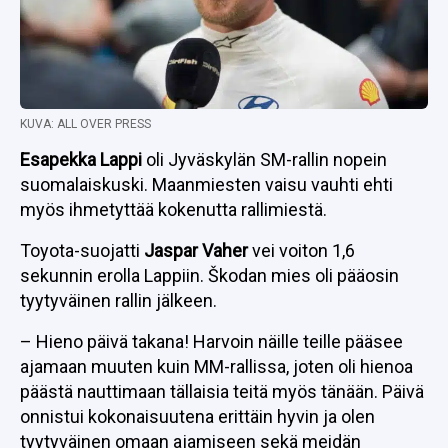
KUVA: ALL OVER PRESS
Esapekka Lappi
oli Jyväskylän SM-rallin nopein
suomalaiskuski. Maanmiesten vaisu vauhti ehti
myös ihmetyttää kokenutta rallimiestä.
Toyota-suojatti
Jaspar Vaher
vei voiton 1,6
sekunnin erolla Lappiin. Škodan mies oli pääosin
tyytyväinen rallin jälkeen.
– Hieno päivä takana! Harvoin näille teille pääsee
ajamaan muuten kuin MM-rallissa, joten oli hienoa
päästä nauttimaan tällaisia teitä myös tänään. Päivä
onnistui kokonaisuutena erittäin hyvin ja olen
tyytyväinen omaan ajamiseen sekä meidän