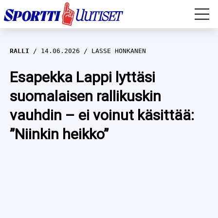
EM-YLEISURHEILU
RALLI
14.06.2026
LASSE HONKANEN
JÄÄKIEKKO
Esapekka Lappi lyttäsi
suomalaisen rallikuskin
YLEISURHEILU
vauhdin – ei voinut käsittää:
TALVILAJIT
WILMA HELTELÄ
”Niinkin heikko”
FORMULA 1
MUSTAFE MUUSE
IIVO NISKANEN
RALLI
KERTTU NISKANEN
MUUT