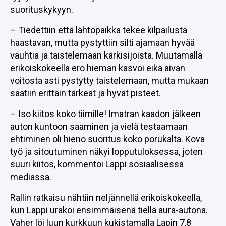
suorituskykyyn.
– Tiedettiin että lähtöpaikka tekee kilpailusta
haastavan, mutta pystyttiin silti ajamaan hyvää
vauhtia ja taistelemaan kärkisijoista. Muutamalla
erikoiskokeella ero hieman kasvoi eikä aivan
voitosta asti pystytty taistelemaan, mutta mukaan
saatiin erittäin tärkeät ja hyvät pisteet.
– Iso kiitos koko tiimille! Imatran kaadon jälkeen
auton kuntoon saaminen ja vielä testaamaan
ehtiminen oli hieno suoritus koko porukalta. Kova
työ ja sitoutuminen näkyi lopputuloksessa, joten
suuri kiitos, kommentoi Lappi sosiaalisessa
mediassa.
Rallin ratkaisu nähtiin neljännellä erikoiskokeella,
kun Lappi urakoi ensimmäisenä tiellä aura-autona.
Vaher löi luun kurkkuun kukistamalla Lapin 7,8