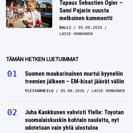
Tapaus Sebastien Ogier –
Sami Pajarin suusta
melkoinen kommentti
RALLI
05.08.2026
LASSE HONKANEN
TÄMÄN HETKEN LUETUIMMAT
Suomen moukarinainen murtui kyyneliin
treenien jälkeen – EM-kisat jäävät väliin
YLEISURHEILU
05.08.2026
LASSE HONKANEN
Juha Kankkunen vahvisti Ylelle: Toyotan
suomalaiskuskin kohtalo naulattu, nyt
odotetaan vain yhtä ulostuloa