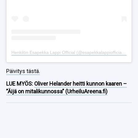
Henkilön Esapekka Lappi Official (@esapekkalappiofficial) jakama julkaisu
Päivitys tästä.
LUE MYÖS:
Oliver Helander heitti kunnon kaaren –
”Äijä on mitalikunnossa” (UrheiluAreena.fi)