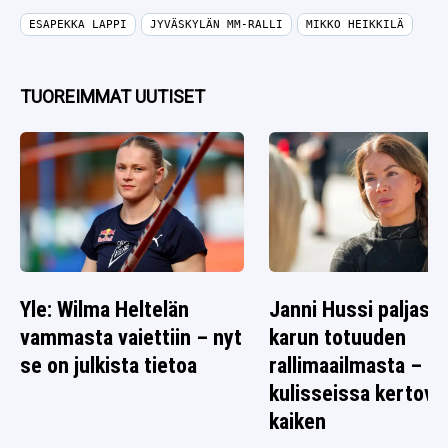
ESAPEKKA LAPPI
JYVÄSKYLÄN MM-RALLI
MIKKO HEIKKILÄ
TUOREIMMAT UUTISET
Yle: Wilma Heltelän
Janni Hussi paljasti
vammasta vaiettiin – nyt
karun totuuden
se on julkista tietoa
rallimaailmasta – s
kulisseissa kertova
kaiken