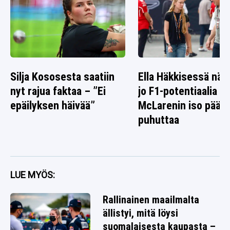
Silja Kososesta saatiin
Ella Häkkisessä nä
nyt rajua faktaa – ”Ei
jo F1-potentiaalia –
epäilyksen häivää”
McLarenin iso päät
puhuttaa
LUE MYÖS:
Rallinainen maailmalta
ällistyi, mitä löysi
suomalaisesta kaupasta –