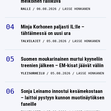
melkoinen rallikuva
RALLI
06.08.2026
LASSE HONKANEN
Minja Korhonen paljasti IL:lle –
tähtäimessä on uusi ura
TALVILAJIT
05.08.2026
LASSE HONKANEN
Suomen moukarinainen murtui kyyneliin
treenien jälkeen – EM-kisat jäävät väliin
YLEISURHEILU
05.08.2026
LASSE HONKANEN
Sonja Leinamo innostui kesämekostaan
– laittoi pystyyn kunnon muotinäytöksen
faneille