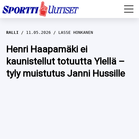
EM-YLEISURHEILU
RALLI
11.05.2026
LASSE HONKANEN
JÄÄKIEKKO
Henri Haapamäki ei
kaunistellut totuutta Ylellä –
YLEISURHEILU
tyly muistutus Janni Hussille
TALVILAJIT
WILMA HELTELÄ
FORMULA 1
MUSTAFE MUUSE
IIVO NISKANEN
RALLI
KERTTU NISKANEN
MUUT