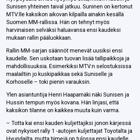
Sunisen yhteinen taival jatkuu. Suninen on kertonut
MTV:lle kaksikon aikovan kilpailla ainakin kesällä
Suomen MM-rallissa. Hän on tehnyt myös
harvinaisen selväksi haluavansa ensi kaudeksi
mukaan rallin pääluokkaan.
Rallin MM-sarjan säännöt menevät uusiksi ensi
kaudelle. Sen uskotaan tuovan lisää tallipaikkoja ja
mahdollisuuksia. Esimerkiksi MTV:n selostuksissa
maalailtiin jo kuskipaikkaa sekä Suniselle ja
Korhoselle – toki pienin varauksin.
Ylen asiantuntija Henri Haapamäki näki Sunisen ja
Hussin tempun myös kovana. Hän linjasi, että
kaksikon tilanne on kaikkea muuta kuin varma.
– Totta kai ensi kauden kuljettajiksi jonon kärjessä
ovat nykyiset rally 1 -autojen kuljettajat Toyotalta ja
Hyundailta, mutta tiimejä on tulossa ensi kaudelle