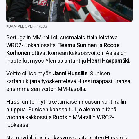
KUVA: ALL OVER PRESS
Portugalin MM-ralli oli suomalaisittain loistava
WRC2-luokan osalta.
Teemu Suninen
ja
Roope
Korhonen
ottivat komean kaksoisvoiton. Asiaa on
ihastellut myös Ylen asiantuntija
Henri Haapamäki.
Voitto oli iso myös
Janni Hussille
. Sunisen
kartanlukijana työskentelevä Hussi nappasi uransa
ensimmäisen voiton MM-tasolla.
Hussi on tehnyt rakettimaisen nousun kohti rallin
huippua. Sunisen kanssa tuli jo aiemmin tänä
vuonna kakkossija Ruotsin MM-rallin WRC2-
luokassa.
Nyt pöydällä on iso kysymys siitä, miten Hussin ja