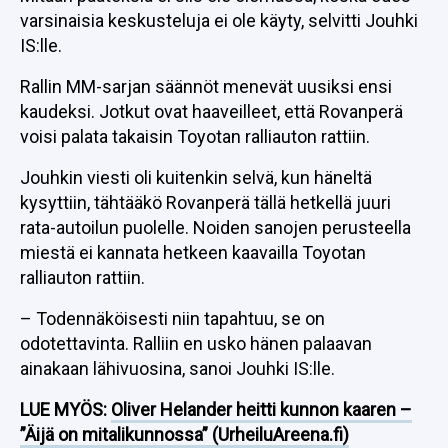
varsinaisia keskusteluja ei ole käyty, selvitti Jouhki
IS:lle.
Rallin MM-sarjan säännöt menevät uusiksi ensi
kaudeksi. Jotkut ovat haaveilleet, että Rovanperä
voisi palata takaisin Toyotan ralliauton rattiin.
Jouhkin viesti oli kuitenkin selvä, kun häneltä
kysyttiin, tähtääkö Rovanperä tällä hetkellä juuri
rata-autoilun puolelle. Noiden sanojen perusteella
miestä ei kannata hetkeen kaavailla Toyotan
ralliauton rattiin.
– Todennäköisesti niin tapahtuu, se on
odotettavinta. Ralliin en usko hänen palaavan
ainakaan lähivuosina, sanoi Jouhki IS:lle.
LUE MYÖS:
Oliver Helander heitti kunnon kaaren –
”Äijä on mitalikunnossa” (UrheiluAreena.fi)