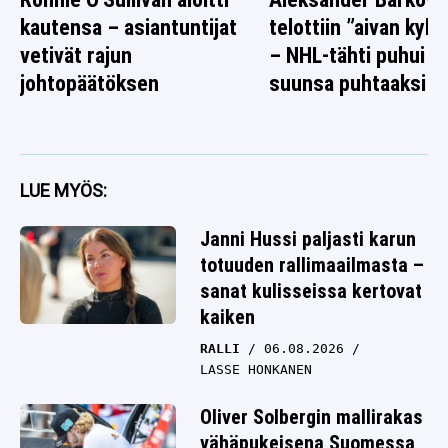
kautensa – asiantuntijat
telottiin ”aivan kyl
vetivät rajun
– NHL-tähti puhui n
johtopäätöksen
suunsa puhtaaksi
LUE MYÖS:
Janni Hussi paljasti karun
totuuden rallimaailmasta –
sanat kulisseissa kertovat
kaiken
RALLI
06.08.2026
LASSE HONKANEN
Oliver Solbergin mallirakas
vähäpukeisena Suomessa