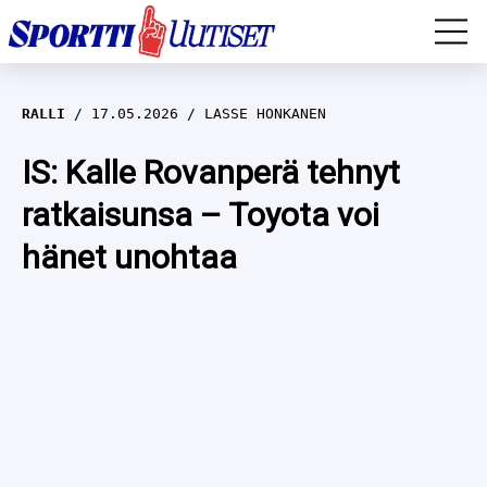
EM-YLEISURHEILU
RALLI
17.05.2026
LASSE HONKANEN
JÄÄKIEKKO
IS: Kalle Rovanperä tehnyt
ratkaisunsa – Toyota voi
YLEISURHEILU
hänet unohtaa
TALVILAJIT
WILMA HELTELÄ
FORMULA 1
MUSTAFE MUUSE
IIVO NISKANEN
RALLI
KERTTU NISKANEN
MUUT