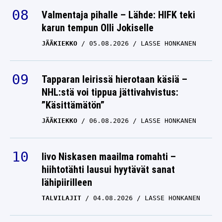
Valmentaja pihalle – Lähde: HIFK teki
karun tempun Olli Jokiselle
JÄÄKIEKKO
05.08.2026
LASSE HONKANEN
Tapparan leirissä hierotaan käsiä –
NHL:stä voi tippua jättivahvistus:
”Käsittämätön”
JÄÄKIEKKO
06.08.2026
LASSE HONKANEN
Iivo Niskasen maailma romahti –
hiihtotähti lausui hyytävät sanat
lähipiirilleen
TALVILAJIT
04.08.2026
LASSE HONKANEN