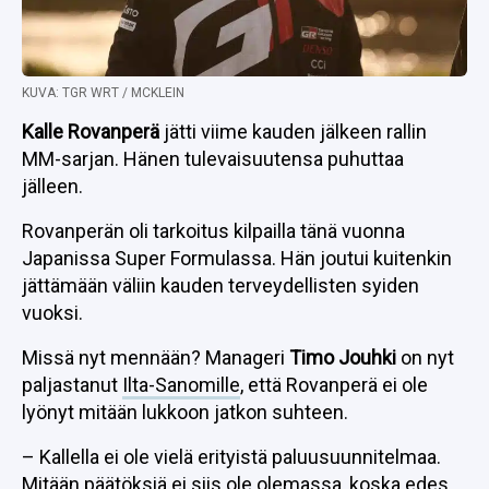
KUVA: TGR WRT / MCKLEIN
Kalle Rovanperä
jätti viime kauden jälkeen rallin
MM-sarjan. Hänen tulevaisuutensa puhuttaa
jälleen.
Rovanperän oli tarkoitus kilpailla tänä vuonna
Japanissa Super Formulassa. Hän joutui kuitenkin
jättämään väliin kauden terveydellisten syiden
vuoksi.
Missä nyt mennään? Manageri
Timo Jouhki
on nyt
paljastanut
Ilta-Sanomille
, että Rovanperä ei ole
lyönyt mitään lukkoon jatkon suhteen.
– Kallella ei ole vielä erityistä paluusuunnitelmaa.
Mitään päätöksiä ei siis ole olemassa, koska edes