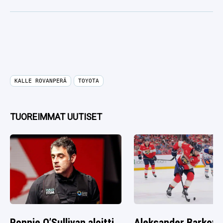
KALLE ROVANPERÄ
TOYOTA
TUOREIMMAT UUTISET
Ronnie O’Sullivan aloitti
Aleksander Barkov