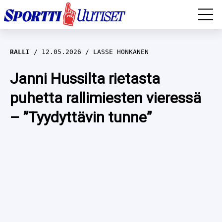
EM-YLEISURHEILU
RALLI
12.05.2026
LASSE HONKANEN
JÄÄKIEKKO
Janni Hussilta rietasta
puhetta rallimiesten vieressä
YLEISURHEILU
– ”Tyydyttävin tunne”
TALVILAJIT
WILMA HELTELÄ
FORMULA 1
MUSTAFE MUUSE
IIVO NISKANEN
RALLI
KERTTU NISKANEN
MUUT