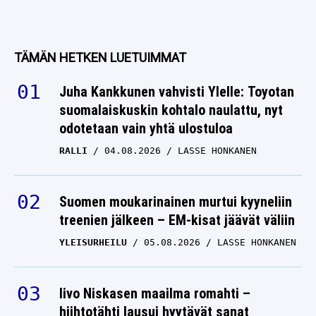
TÄMÄN HETKEN LUETUIMMAT
Juha Kankkunen vahvisti Ylelle: Toyotan
suomalaiskuskin kohtalo naulattu, nyt
odotetaan vain yhtä ulostuloa
RALLI
04.08.2026
LASSE HONKANEN
Suomen moukarinainen murtui kyyneliin
treenien jälkeen – EM-kisat jäävät väliin
YLEISURHEILU
05.08.2026
LASSE HONKANEN
Iivo Niskasen maailma romahti –
hiihtotähti lausui hyytävät sanat