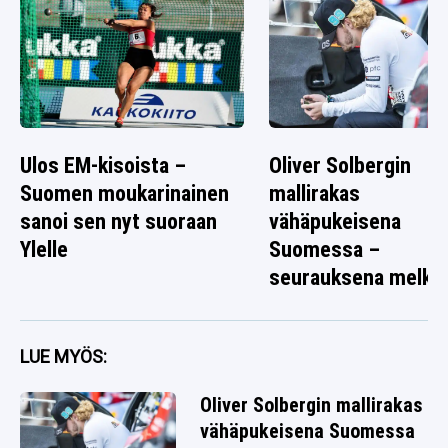
Ulos EM-kisoista –
Oliver Solbergin
Suomen moukarinainen
mallirakas
sanoi sen nyt suoraan
vähäpukeisena
Ylelle
Suomessa –
seurauksena melko
rallikuva
LUE MYÖS:
Oliver Solbergin mallirakas
vähäpukeisena Suomessa