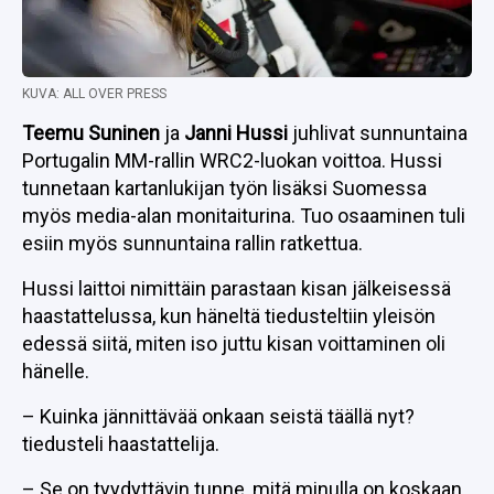
KUVA: ALL OVER PRESS
Teemu Suninen
ja
Janni Hussi
juhlivat sunnuntaina
Portugalin MM-rallin WRC2-luokan voittoa. Hussi
tunnetaan kartanlukijan työn lisäksi Suomessa
myös media-alan monitaiturina. Tuo osaaminen tuli
esiin myös sunnuntaina rallin ratkettua.
Hussi laittoi nimittäin parastaan kisan jälkeisessä
haastattelussa, kun häneltä tiedusteltiin yleisön
edessä siitä, miten iso juttu kisan voittaminen oli
hänelle.
– Kuinka jännittävää onkaan seistä täällä nyt?
tiedusteli haastattelija.
– Se on tyydyttävin tunne, mitä minulla on koskaan