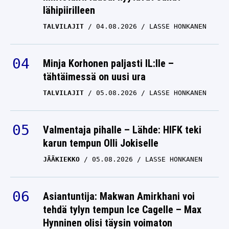
lähipiirilleen
TALVILAJIT
04.08.2026
LASSE HONKANEN
Minja Korhonen paljasti IL:lle –
tähtäimessä on uusi ura
TALVILAJIT
05.08.2026
LASSE HONKANEN
Valmentaja pihalle – Lähde: HIFK teki
karun tempun Olli Jokiselle
JÄÄKIEKKO
05.08.2026
LASSE HONKANEN
Asiantuntija: Makwan Amirkhani voi
tehdä tylyn tempun Ice Cagelle – Max
Hynninen olisi täysin voimaton