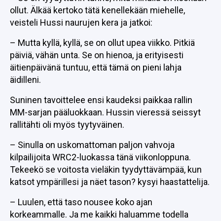
ollut. Älkää kertoko tätä kenellekään miehelle,
veisteli Hussi naurujen kera ja jatkoi:
– Mutta kyllä, kyllä, se on ollut upea viikko. Pitkiä
päiviä, vähän unta. Se on hienoa, ja erityisesti
äitienpäivänä tuntuu, että tämä on pieni lahja
äidilleni.
Suninen tavoittelee ensi kaudeksi paikkaa rallin
MM-sarjan pääluokkaan. Hussin vieressä seissyt
rallitähti oli myös tyytyväinen.
– Sinulla on uskomattoman paljon vahvoja
kilpailijoita WRC2-luokassa tänä viikonloppuna.
Tekeekö se voitosta vieläkin tyydyttävämpää, kun
katsot ympärillesi ja näet tason? kysyi haastattelija.
– Luulen, että taso nousee koko ajan
korkeammalle. Ja me kaikki haluamme todella