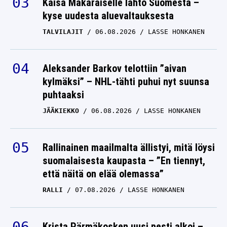
Kaisa Mäkäräiselle lähtö Suomesta –
kyse uudesta aluevaltauksesta
TALVILAJIT
06.08.2026
LASSE HONKANEN
Aleksander Barkov telottiin ”aivan
kylmäksi” – NHL-tähti puhui nyt suunsa
puhtaaksi
JÄÄKIEKKO
06.08.2026
LASSE HONKANEN
Rallinainen maailmalta ällistyi, mitä löysi
suomalaisesta kaupasta – ”En tiennyt,
että näitä on elää olemassa”
RALLI
07.08.2026
LASSE HONKANEN
Krista Pärmäkosken uusi pesti alkoi –