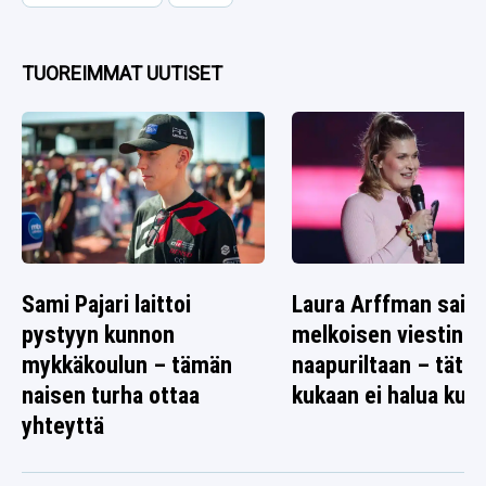
TUOREIMMAT UUTISET
Sami Pajari laittoi
Laura Arffman sai
pystyyn kunnon
melkoisen viestin
mykkäkoulun – tämän
naapuriltaan – tätä
naisen turha ottaa
kukaan ei halua kuul
yhteyttä