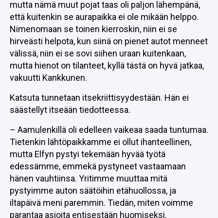
mutta nämä muut pojat taas oli paljon lähempänä,
että kuitenkin se aurapaikka ei ole mikään helppo.
Nimenomaan se toinen kierroskin, niin ei se
hirveästi helpota, kun siinä on pienet autot menneet
välissä, niin ei se sovi siihen uraan kuitenkaan,
mutta hienot on tilanteet, kyllä tästä on hyvä jatkaa,
vakuutti Kankkunen.
Katsuta tunnetaan itsekriittisyydestään. Hän ei
säästellyt itseään tiedotteessa.
– Aamulenkillä oli edelleen vaikeaa saada tuntumaa.
Tietenkin lähtöpaikkamme ei ollut ihanteellinen,
mutta Elfyn pystyi tekemään hyvää työtä
edessämme, emmekä pystyneet vastaamaan
hänen vauhtiinsa. Yritimme muuttaa mitä
pystyimme auton säätöihin etähuollossa, ja
iltapäivä meni paremmin. Tiedän, miten voimme
parantaa asioita entisestään huomiseksi.