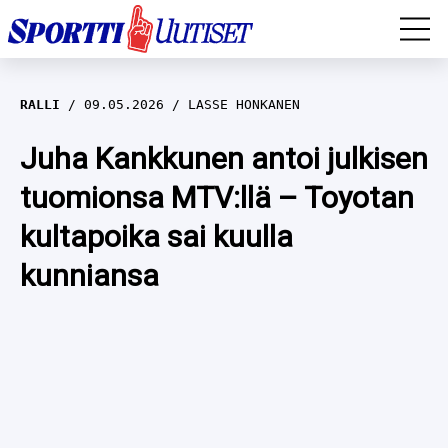
EM-YLEISURHEILU
RALLI
09.05.2026
LASSE HONKANEN
JÄÄKIEKKO
Juha Kankkunen antoi julkisen
tuomionsa MTV:llä – Toyotan
YLEISURHEILU
kultapoika sai kuulla
TALVILAJIT
WILMA HELTELÄ
kunniansa
FORMULA 1
MUSTAFE MUUSE
IIVO NISKANEN
RALLI
KERTTU NISKANEN
MUUT