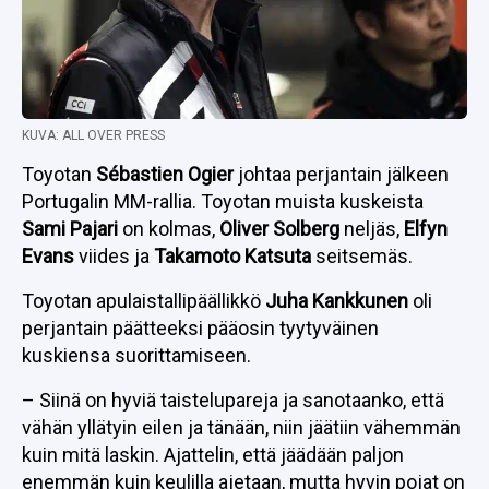
KUVA: ALL OVER PRESS
Toyotan
Sébastien Ogier
johtaa perjantain jälkeen
Portugalin MM-rallia. Toyotan muista kuskeista
Sami Pajari
on kolmas,
Oliver Solberg
neljäs,
Elfyn
Evans
viides ja
Takamoto Katsuta
seitsemäs.
Toyotan apulaistallipäällikkö
Juha Kankkunen
oli
perjantain päätteeksi pääosin tyytyväinen
kuskiensa suorittamiseen.
– Siinä on hyviä taistelupareja ja sanotaanko, että
vähän yllätyin eilen ja tänään, niin jäätiin vähemmän
kuin mitä laskin. Ajattelin, että jäädään paljon
enemmän kuin keulilla ajetaan, mutta hyvin pojat on