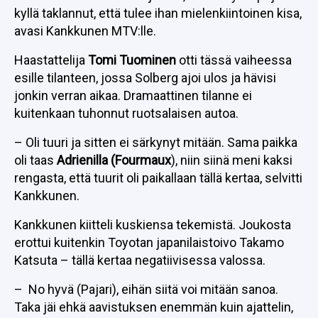
kyllä taklannut, että tulee ihan mielenkiintoinen kisa,
avasi Kankkunen MTV:lle.
Haastattelija
Tomi Tuominen
otti tässä vaiheessa
esille tilanteen, jossa Solberg ajoi ulos ja hävisi
jonkin verran aikaa. Dramaattinen tilanne ei
kuitenkaan tuhonnut ruotsalaisen autoa.
– Oli tuuri ja sitten ei särkynyt mitään. Sama paikka
oli taas
Adrienilla (Fourmaux
), niin siinä meni kaksi
rengasta, että tuurit oli paikallaan tällä kertaa, selvitti
Kankkunen.
Kankkunen kiitteli kuskiensa tekemistä. Joukosta
erottui kuitenkin Toyotan japanilaistoivo Takamo
Katsuta – tällä kertaa negatiivisessa valossa.
– No hyvä (Pajari), eihän siitä voi mitään sanoa.
Taka jäi ehkä aavistuksen enemmän kuin ajattelin,