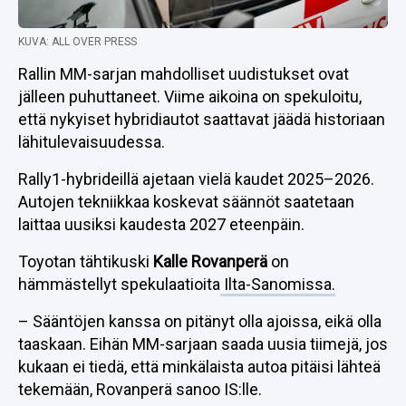
KUVA: ALL OVER PRESS
Rallin MM-sarjan mahdolliset uudistukset ovat
jälleen puhuttaneet. Viime aikoina on spekuloitu,
että nykyiset hybridiautot saattavat jäädä historiaan
lähitulevaisuudessa.
Rally1-hybrideillä ajetaan vielä kaudet 2025–2026.
Autojen tekniikkaa koskevat säännöt saatetaan
laittaa uusiksi kaudesta 2027 eteenpäin.
Toyotan tähtikuski
Kalle Rovanperä
on
hämmästellyt spekulaatioita
Ilta-Sanomissa.
– Sääntöjen kanssa on pitänyt olla ajoissa, eikä olla
taaskaan. Eihän MM-sarjaan saada uusia tiimejä, jos
kukaan ei tiedä, että minkälaista autoa pitäisi lähteä
tekemään, Rovanperä sanoo IS:lle.