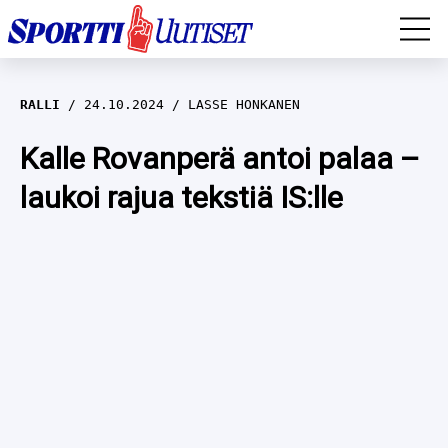
EM-YLEISURHEILU
RALLI
24.10.2024
LASSE HONKANEN
JÄÄKIEKKO
Kalle Rovanperä antoi palaa –
laukoi rajua tekstiä IS:lle
YLEISURHEILU
TALVILAJIT
WILMA HELTELÄ
FORMULA 1
MUSTAFE MUUSE
IIVO NISKANEN
RALLI
KERTTU NISKANEN
MUUT