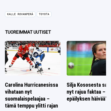
KALLE ROVANPERÄ
TOYOTA
TUOREIMMAT UUTISET
Carolina Hurricanesissa
Silja Kososesta saat
vihataan nyt
nyt rajua faktaa – ”E
suomalaispelaajaa –
epäilyksen häivää”
tämä temppu ylitti rajan