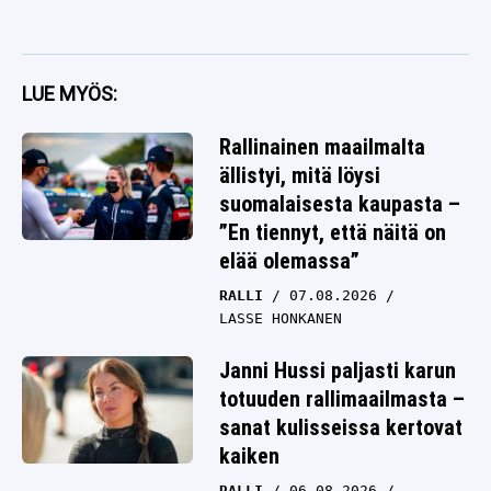
LUE MYÖS:
Rallinainen maailmalta
ällistyi, mitä löysi
suomalaisesta kaupasta –
”En tiennyt, että näitä on
elää olemassa”
RALLI
07.08.2026
LASSE HONKANEN
Janni Hussi paljasti karun
totuuden rallimaailmasta –
sanat kulisseissa kertovat
kaiken
RALLI
06.08.2026