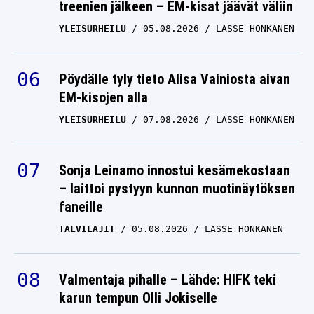
treenien jälkeen – EM-kisat jäävät väliin
YLEISURHEILU
05.08.2026
LASSE HONKANEN
Pöydälle tyly tieto Alisa Vainiosta aivan
EM-kisojen alla
YLEISURHEILU
07.08.2026
LASSE HONKANEN
Sonja Leinamo innostui kesämekostaan
– laittoi pystyyn kunnon muotinäytöksen
faneille
TALVILAJIT
05.08.2026
LASSE HONKANEN
Valmentaja pihalle – Lähde: HIFK teki
karun tempun Olli Jokiselle