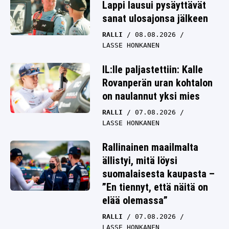
Lappi lausui pysäyttävät
sanat ulosajonsa jälkeen
RALLI
08.08.2026
LASSE HONKANEN
IL:lle paljastettiin: Kalle
Rovanperän uran kohtalon
on naulannut yksi mies
RALLI
07.08.2026
LASSE HONKANEN
Rallinainen maailmalta
ällistyi, mitä löysi
suomalaisesta kaupasta –
”En tiennyt, että näitä on
elää olemassa”
RALLI
07.08.2026
LASSE HONKANEN