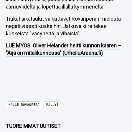
aamuviideltä ja lopettaa illalla kymmeneltä.
Tiukat aikataulut vaikuttavat Rovanperän mielestä
negatiivisesti kuskeihin. Jatkuva kiire tekee
kuskeista ”väsyneitä ja vihaisia”.
LUE MYÖS:
Oliver Helander heitti kunnon kaaren –
”Äijä on mitalikunnossa” (UrheiluAreena.fi)
KALLE ROVANPERÄ
RALLY1
TUOREIMMAT UUTISET