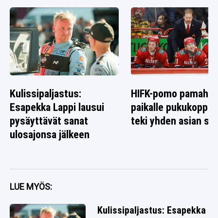
Kulissipaljastus:
HIFK-pomo pamahti
Esapekka Lappi lausui
paikalle pukukoppiin
pysäyttävät sanat
teki yhden asian sel
ulosajonsa jälkeen
LUE MYÖS:
Kulissipaljastus: Esapekka