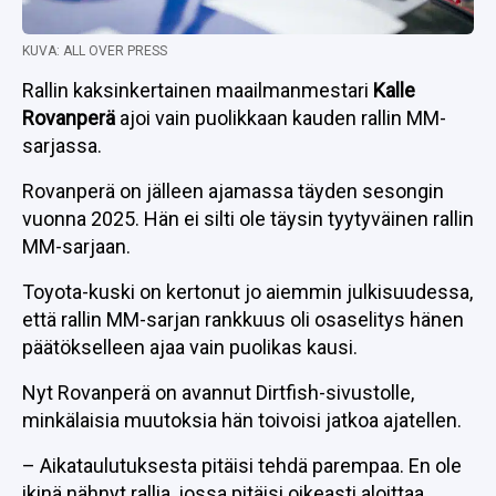
KUVA: ALL OVER PRESS
Rallin kaksinkertainen maailmanmestari
Kalle
Rovanperä
ajoi vain puolikkaan kauden rallin MM-
sarjassa.
Rovanperä on jälleen ajamassa täyden sesongin
vuonna 2025. Hän ei silti ole täysin tyytyväinen rallin
MM-sarjaan.
Toyota-kuski on kertonut jo aiemmin julkisuudessa,
että rallin MM-sarjan rankkuus oli osaselitys hänen
päätökselleen ajaa vain puolikas kausi.
Nyt Rovanperä on avannut Dirtfish-sivustolle,
minkälaisia muutoksia hän toivoisi jatkoa ajatellen.
– Aikataulutuksesta pitäisi tehdä parempaa. En ole
ikinä nähnyt rallia, jossa pitäisi oikeasti aloittaa