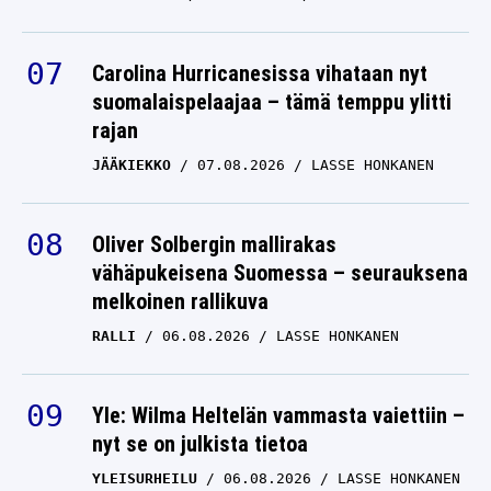
Carolina Hurricanesissa vihataan nyt
suomalaispelaajaa – tämä temppu ylitti
rajan
JÄÄKIEKKO
07.08.2026
LASSE HONKANEN
Oliver Solbergin mallirakas
vähäpukeisena Suomessa – seurauksena
melkoinen rallikuva
RALLI
06.08.2026
LASSE HONKANEN
Yle: Wilma Heltelän vammasta vaiettiin –
nyt se on julkista tietoa
YLEISURHEILU
06.08.2026
LASSE HONKANEN