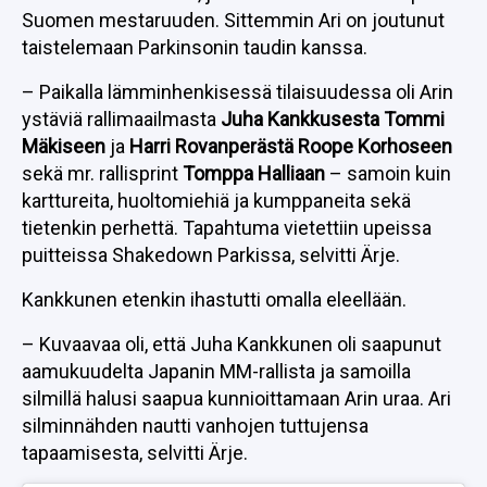
Suomen mestaruuden. Sittemmin Ari on joutunut
taistelemaan Parkinsonin taudin kanssa.
– Paikalla lämminhenkisessä tilaisuudessa oli Arin
ystäviä rallimaailmasta
Juha Kankkusesta Tommi
Mäkiseen
ja
Harri Rovanperästä Roope Korhoseen
sekä mr. rallisprint
Tomppa Halliaan
– samoin kuin
karttureita, huoltomiehiä ja kumppaneita sekä
tietenkin perhettä. Tapahtuma vietettiin upeissa
puitteissa Shakedown Parkissa, selvitti Ärje.
Kankkunen etenkin ihastutti omalla eleellään.
– Kuvaavaa oli, että Juha Kankkunen oli saapunut
aamukuudelta Japanin MM-rallista ja samoilla
silmillä halusi saapua kunnioittamaan Arin uraa. Ari
silminnähden nautti vanhojen tuttujensa
tapaamisesta, selvitti Ärje.