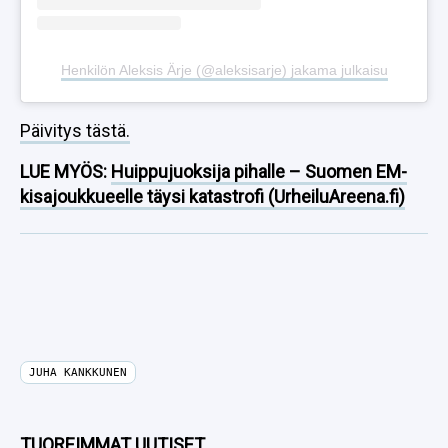
Henkilön Aleksis Ärje (@aleksisarje) jakama julkaisu
Päivitys tästä.
LUE MYÖS:
Huippujuoksija pihalle – Suomen EM-
kisajoukkueelle täysi katastrofi (UrheiluAreena.fi)
JUHA KANKKUNEN
TUOREIMMAT UUTISET