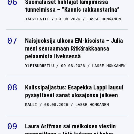
Suomalaiset hiihtäjät lämpimissä
tunnelmissa – ”Kaunis rakkaustarina”
TALVILAJIT
09.08.2026
LASSE HONKANEN
Naisjuoksija ulkona EM-kisoista – Julia
meni seuraamaan lätkärakkaansa
pelaamista Ilveksessä
YLEISURHEILU
09.08.2026
LASSE HONKANEN
Kulissipaljastus: Esapekka Lappi lausui
pysäyttävät sanat ulosajonsa jälkeen
RALLI
08.08.2026
LASSE HONKANEN
Laura Arffman sai melkoisen viestin