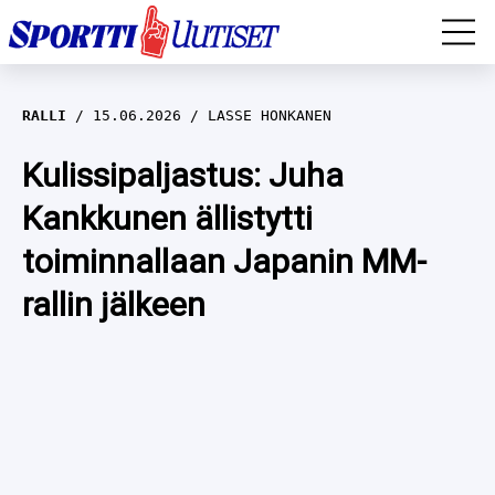
EM-YLEISURHEILU
RALLI
15.06.2026
LASSE HONKANEN
JÄÄKIEKKO
Kulissipaljastus: Juha
Kankkunen ällistytti
YLEISURHEILU
toiminnallaan Japanin MM-
TALVILAJIT
WILMA HELTELÄ
rallin jälkeen
FORMULA 1
MUSTAFE MUUSE
IIVO NISKANEN
RALLI
KERTTU NISKANEN
MUUT