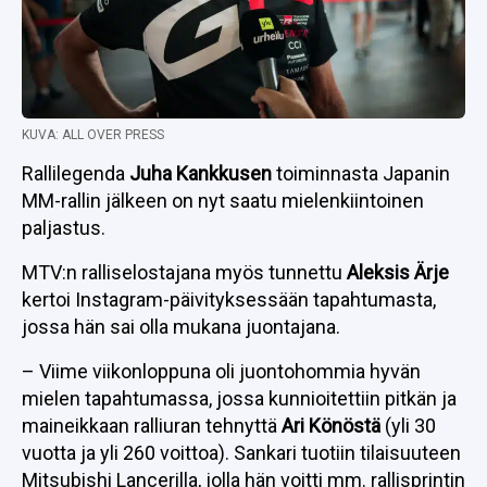
KUVA: ALL OVER PRESS
Rallilegenda
Juha Kankkusen
toiminnasta Japanin
MM-rallin jälkeen on nyt saatu mielenkiintoinen
paljastus.
MTV:n ralliselostajana myös tunnettu
Aleksis Ärje
kertoi Instagram-päivityksessään tapahtumasta,
jossa hän sai olla mukana juontajana.
– Viime viikonloppuna oli juontohommia hyvän
mielen tapahtumassa, jossa kunnioitettiin pitkän ja
maineikkaan ralliuran tehnyttä
Ari Könöstä
(yli 30
vuotta ja yli 260 voittoa). Sankari tuotiin tilaisuuteen
Mitsubishi Lancerilla, jolla hän voitti mm. rallisprintin