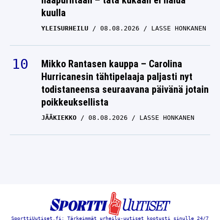
naapuriltaan – tätä kukaan ei halua
kuulla
YLEISURHEILU
08.08.2026
LASSE HONKANEN
Mikko Rantasen kauppa – Carolina
Hurricanesin tähtipelaaja paljasti nyt
todistaneensa seuraavana päivänä jotain
poikkeuksellista
JÄÄKIEKKO
08.08.2026
LASSE HONKANEN
SporttiUutiset.fi: Tärkeimmät urheilu-uutiset kootusti sinulle 24/7