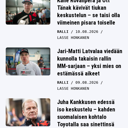
Kalle Rovanperä ja Ott
Tänak kävivät tiukan
keskustelun – se taisi olla
viimeinen pisara toiselle
RALLI
10.08.2026
LASSE HONKANEN
Jari-Matti Latvalaa viedään
kunnolla takaisin rallin
MM-sarjaan – yksi mies on
estämässä aikeet
RALLI
09.08.2026
LASSE HONKANEN
Juha Kankkusen edessä
iso keskustelu – kahden
suomalaisen kohtalo
Toyotalla saa sinettinsä