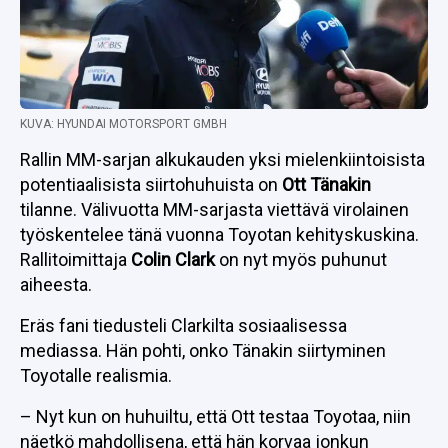
KUVA: HYUNDAI MOTORSPORT GMBH
Rallin MM-sarjan alkukauden yksi mielenkiintoisista
potentiaalisista siirtohuhuista on
Ott Tänakin
tilanne. Välivuotta MM-sarjasta viettävä virolainen
työskentelee tänä vuonna Toyotan kehityskuskina.
Rallitoimittaja
Colin Clark
on nyt myös puhunut
aiheesta.
Eräs fani tiedusteli Clarkilta sosiaalisessa
mediassa. Hän pohti, onko Tänakin siirtyminen
Toyotalle realismia.
– Nyt kun on huhuiltu, että Ott testaa Toyotaa, niin
näetkö mahdollisena, että hän korvaa jonkun