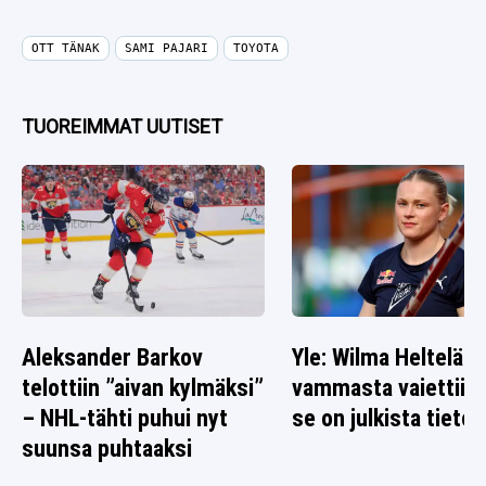
OTT TÄNAK
SAMI PAJARI
TOYOTA
TUOREIMMAT UUTISET
Aleksander Barkov
Yle: Wilma Heltelän
telottiin ”aivan kylmäksi”
vammasta vaiettiin 
– NHL-tähti puhui nyt
se on julkista tietoa
suunsa puhtaaksi