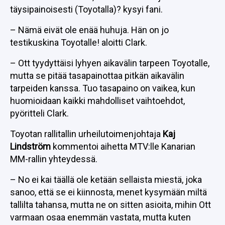
täysipainoisesti (Toyotalla)? kysyi fani.
– Nämä eivät ole enää huhuja. Hän on jo
testikuskina Toyotalle! aloitti Clark.
– Ott tyydyttäisi lyhyen aikavälin tarpeen Toyotalle,
mutta se pitää tasapainottaa pitkän aikavälin
tarpeiden kanssa. Tuo tasapaino on vaikea, kun
huomioidaan kaikki mahdolliset vaihtoehdot,
pyöritteli Clark.
Toyotan rallitallin urheilutoimenjohtaja
Kaj
Lindström
kommentoi aihetta MTV:lle Kanarian
MM-rallin yhteydessä.
– No ei kai täällä ole ketään sellaista miestä, joka
sanoo, että se ei kiinnosta, menet kysymään miltä
tallilta tahansa, mutta ne on sitten asioita, mihin Ott
varmaan osaa enemmän vastata, mutta kuten