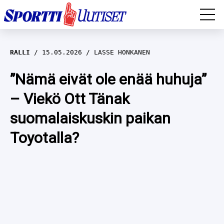
EM-YLEISURHEILU
RALLI
15.05.2026
LASSE HONKANEN
JÄÄKIEKKO
”Nämä eivät ole enää huhuja”
– Viekö Ott Tänak
YLEISURHEILU
suomalaiskuskin paikan
TALVILAJIT
WILMA HELTELÄ
Toyotalla?
FORMULA 1
MUSTAFE MUUSE
IIVO NISKANEN
RALLI
KERTTU NISKANEN
MUUT