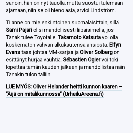
sanoin, hän on nyt tauolla, mutta suostui tulemaan
ajamaan, niin se oli hieno asia, arvioi Lindström.
Tilanne on mielenkiintoinen suomalaisittain, sillä
Sami Pajari
olisi mahdollisesti liipaisimella, jos
Tänak tulee Toyotalle.
Takamoto Katsuta
voi olla
koskematon vahvan alkukautensa ansiosta.
Elfyn
Evans
taas johtaa MM-sarjaa ja
Oliver Solberg
on
esittänyt hurjaa vauhtia.
Sébastien Ogier
voi toki
lopettaa tämän kauden jälkeen ja mahdollistaa näin
Tänakin tulon talliin.
LUE MYÖS:
Oliver Helander heitti kunnon kaaren –
”Äijä on mitalikunnossa” (UrheiluAreena.fi)