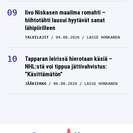
Iivo Niskasen maailma romahti –
hiihtotähti lausui hyytävät sanat
lähipiirilleen
TALVILAJIT
04.08.2026
LASSE HONKANEN
Tapparan leirissä hierotaan käsiä –
NHL:stä voi tippua jättivahvistus:
”Käsittämätön”
JÄÄKIEKKO
06.08.2026
LASSE HONKANEN