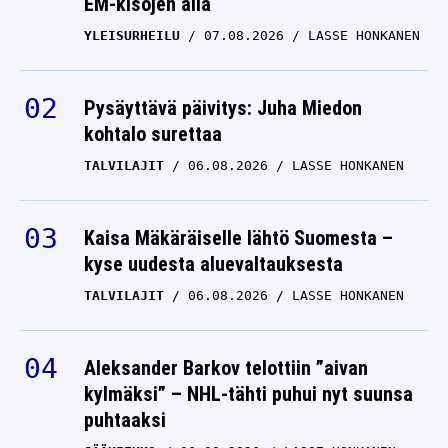
YLEISURHEILU
07.08.2026
LASSE HONKANEN
Pysäyttävä päivitys: Juha Miedon
kohtalo surettaa
TALVILAJIT
06.08.2026
LASSE HONKANEN
Kaisa Mäkäräiselle lähtö Suomesta –
kyse uudesta aluevaltauksesta
TALVILAJIT
06.08.2026
LASSE HONKANEN
Aleksander Barkov telottiin ”aivan
kylmäksi” – NHL-tähti puhui nyt suunsa
puhtaaksi
JÄÄKIEKKO
06.08.2026
LASSE HONKANEN