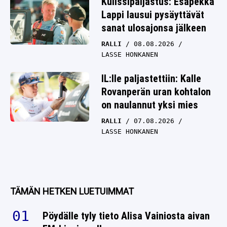
Kulissipaljastus: Esapekka
Lappi lausui pysäyttävät
sanat ulosajonsa jälkeen
RALLI
08.08.2026
LASSE HONKANEN
IL:lle paljastettiin: Kalle
Rovanperän uran kohtalon
on naulannut yksi mies
RALLI
07.08.2026
LASSE HONKANEN
TÄMÄN HETKEN LUETUIMMAT
Pöydälle tyly tieto Alisa Vainiosta aivan
EM-kisojen alla