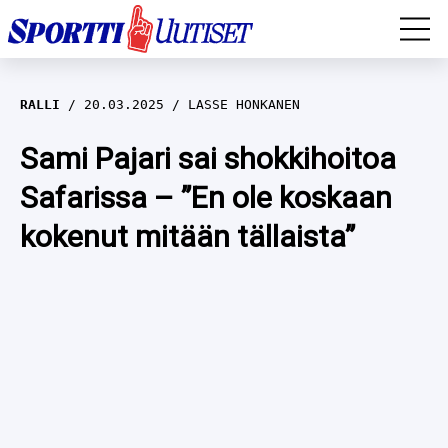
EM-YLEISURHEILU
RALLI
20.03.2025
LASSE HONKANEN
JÄÄKIEKKO
Sami Pajari sai shokkihoitoa
Safarissa – ”En ole koskaan
YLEISURHEILU
kokenut mitään tällaista”
TALVILAJIT
WILMA HELTELÄ
FORMULA 1
MUSTAFE MUUSE
IIVO NISKANEN
RALLI
KERTTU NISKANEN
MUUT