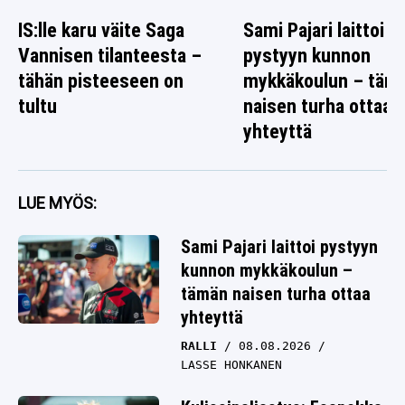
IS:lle karu väite Saga
Sami Pajari laittoi
Vannisen tilanteesta –
pystyyn kunnon
tähän pisteeseen on
mykkäkoulun – täm
tultu
naisen turha ottaa
yhteyttä
LUE MYÖS:
Sami Pajari laittoi pystyyn
kunnon mykkäkoulun –
tämän naisen turha ottaa
yhteyttä
RALLI
08.08.2026
LASSE HONKANEN