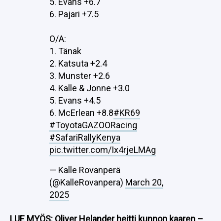
5. Evans +6.7
6. Pajari +7.5
O/A:
1. Tänak
2. Katsuta +2.4
3. Munster +2.6
4. Kalle & Jonne +3.0
5. Evans +4.5
6. McErlean +8.8
#KR69
#ToyotaGAZOORacing
#SafariRallyKenya
pic.twitter.com/Ix4rjeLMAg
— Kalle Rovanperä
(@KalleRovanpera)
March 20,
2025
LUE MYÖS:
Oliver Helander heitti kunnon kaaren –