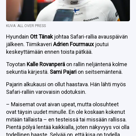
KUVA: ALL OVER PRESS
Hyundain
Ott Tänak
johtaa Safari-rallia avauspäivän
jälkeen. Tiimikaveri
Adrien Fourmaux
joutui
keskeyttämään ennen toista pätkää.
Toyotan
Kalle Rovanperä
on rallin neljäntenä kolme
sekuntia kärjestä.
Sami Pajari
on seitsemäntenä.
Pajarin alkukausi on ollut haastava. Hän lähti myös
Safari-ralliin varovaisin odotuksin.
– Maisemat ovat aivan upeat, mutta olosuhteet
ovat täysin uudet minulle. En ole koskaan kokenut
mitään tällaista – en testeissä tai missään rallissa.
Pientä pölyä lentää kaikkialla, joten näkyvyys voi olla
todellinen haaste. Selvää on, että kisa on todella