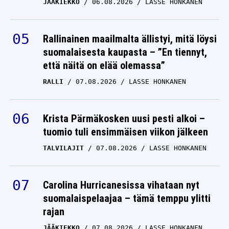
Rallinainen maailmalta ällistyi, mitä löysi
suomalaisesta kaupasta – ”En tiennyt,
että näitä on elää olemassa”
RALLI
07.08.2026
LASSE HONKANEN
Krista Pärmäkosken uusi pesti alkoi –
tuomio tuli ensimmäisen viikon jälkeen
TALVILAJIT
07.08.2026
LASSE HONKANEN
Carolina Hurricanesissa vihataan nyt
suomalaispelaajaa – tämä temppu ylitti
rajan
JÄÄKIEKKO
07.08.2026
LASSE HONKANEN