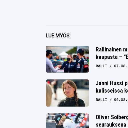
Facebook
LUE MYÖS:
Twitter
Rallinainen m
kaupasta – ”E
Whatsapp
RALLI
07.08.
Janni Hussi p
kulisseissa k
RALLI
06.08.
Oliver Solbe
seurauksena 