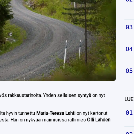
yös rakkaustarinoita. Yhden sellaisen syntyä on nyt
LUE
elta hyvin tunnettu
Maria-Teresa Lahti
on nyt kertonut
stä. Hän on nykyään naimisissa rallimies
Olli Lahden