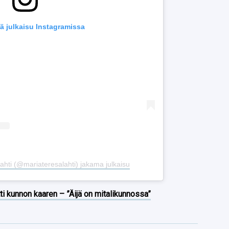
ä julkaisu Instagramissa
ahti (@mariateresalahti) jakama julkaisu
ti kunnon kaaren – ”Äijä on mitalikunnossa”