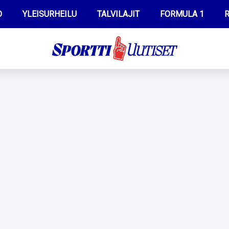
O
YLEISURHEILU
TALVILAJIT
FORMULA 1
R
WILMA HELTELÄ
IIVO NISKANEN
MUSTAFE MUUSE
KERTTU NISKANEN