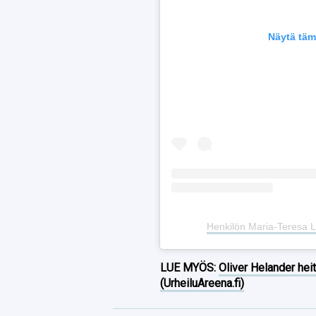
Näytä täm
Henkilön Maria-Teresa L
LUE MYÖS:
Oliver Helander heit
(UrheiluAreena.fi)