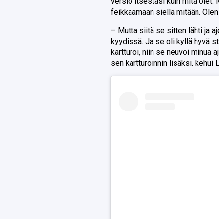
versio itsestäsi kuin mitä olet. 
feikkaamaan siellä mitään. Olen
– Mutta siitä se sitten lähti ja aj
kyydissä. Ja se oli kyllä hyvä st
kartturoi, niin se neuvoi minua a
sen kartturoinnin lisäksi, kehui L