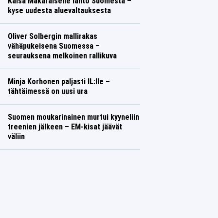
Kaisa Mäkäräiselle lähtö Suomesta –
kyse uudesta aluevaltauksesta
Oliver Solbergin mallirakas
vähäpukeisena Suomessa –
seurauksena melkoinen rallikuva
Minja Korhonen paljasti IL:lle –
tähtäimessä on uusi ura
Suomen moukarinainen murtui kyyneliin
treenien jälkeen – EM-kisat jäävät
väliin