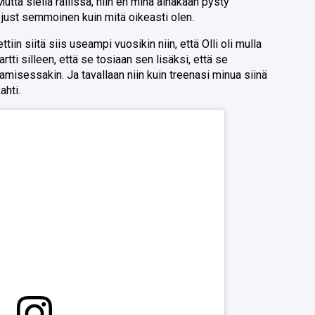
Mutta siellä rallissa, niin en minä ainakaan pysty
 just semmoinen kuin mitä oikeasti olen.
ettiin siitä siis useampi vuosikin niin, että Olli oli mulla
artti silleen, että se tosiaan sen lisäksi, että se
jamisessakin. Ja tavallaan niin kuin treenasi minua siinä
ahti.