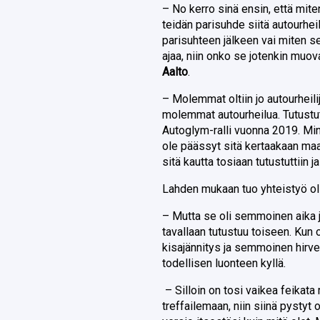
– No kerro sinä ensin, että mite
teidän parisuhde siitä autourhei
parisuhteen jälkeen vai miten 
ajaa, niin onko se jotenkin muo
Aalto
.
– Molemmat oltiin jo autourheilijo
molemmat autourheilua. Tutustutti
Autoglym-ralli vuonna 2019. Minu
ole päässyt sitä kertaakaan maa
sitä kautta tosiaan tutustuttiin
Lahden mukaan tuo yhteistyö oli
– Mutta se oli semmoinen aika jo
tavallaan tutustuu toiseen. Kun
kisajännitys ja semmoinen hirve
todellisen luonteen kyllä.
– Silloin on tosi vaikea feikata m
treffailemaan, niin siinä pyst