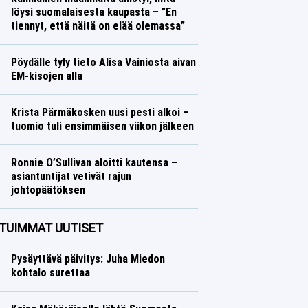
löysi suomalaisesta kaupasta – ”En
tiennyt, että näitä on elää olemassa”
Ralli
Lasse Honkanen
Pöydälle tyly tieto Alisa Vainiosta aivan
EM-kisojen alla
Yleisurheilu
Lasse Honkanen
Krista Pärmäkosken uusi pesti alkoi –
tuomio tuli ensimmäisen viikon jälkeen
Talvilajit
Lasse Honkanen
Ronnie O’Sullivan aloitti kautensa –
asiantuntijat vetivät rajun
johtopäätöksen
Muut lajit
Lasse Honkanen
TUIMMAT UUTISET
Pysäyttävä päivitys: Juha Miedon
kohtalo surettaa