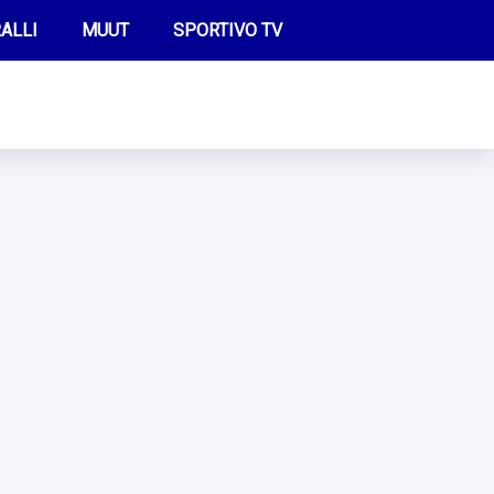
ALLI
MUUT
SPORTIVO TV
FUTIS
KAMPPAILU
OLYMPIALAISET