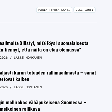
MARIA-TERESA LAHTI
OLLI LAHTI
aailmalta ällistyi, mitä löysi suomalaisesta
n tiennyt, että näitä on elää olemassa”
2026
LASSE HONKANEN
aljasti karun totuuden rallimaailmasta – sanat
ertovat kaiken
2026
LASSE HONKANEN
rgin mallirakas vähäpukeisena Suomessa –
melkoinen rallikuva