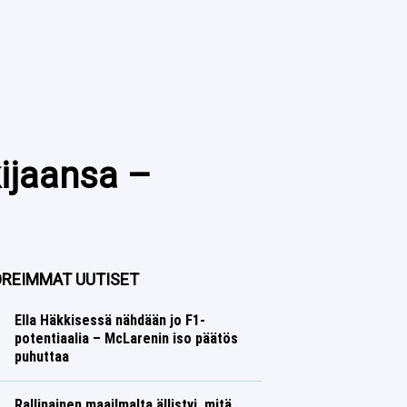
kijaansa –
REIMMAT UUTISET
Ella Häkkisessä nähdään jo F1-
potentiaalia – McLarenin iso päätös
puhuttaa
Formula 1
Lasse Honkanen
Rallinainen maailmalta ällistyi, mitä