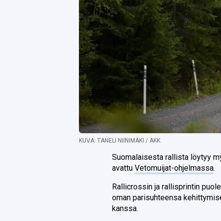
KUVA: TANELI NIINIMÄKI / AKK
Suomalaisesta rallista löytyy m
avattu
Vetomuijat-ohjelmassa
.
Rallicrossin ja rallisprintin puol
oman parisuhteensa kehittymise
kanssa.