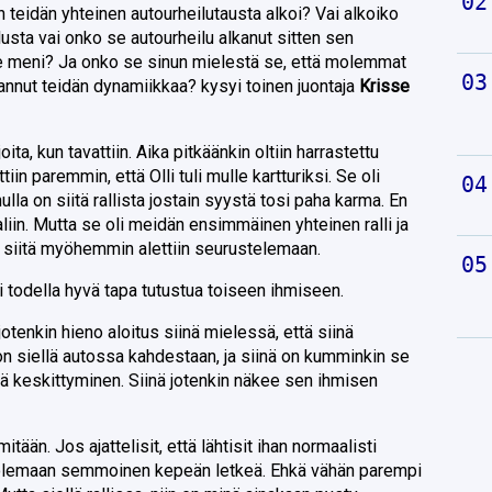
n teidän yhteinen autourheilutausta alkoi? Vai alkoiko
lusta vai onko se autourheilu alkanut sitten sen
se meni? Ja onko se sinun mielestä se, että molemmat
vannut teidän dynamiikkaa? kysyi toinen juontaja
Krisse
ita, kun tavattiin. Aika pitkäänkin oltiin harrastettu
in paremmin, että Olli tuli mulle kartturiksi. Se oli
lla on siitä rallista jostain syystä tosi paha karma. En
liin. Mutta se oli meidän ensimmäinen yhteinen ralli ja
 ja siitä myöhemmin alettiin seurustelemaan.
 todella hyvä tapa tutustua toiseen ihmiseen.
tenkin hieno aloitus siinä mielessä, että siinä
 on siellä autossa kahdestaan, ja siinä on kumminkin se
ä keskittyminen. Siinä jotenkin näkee sen ihmisen
itään. Jos ajattelisit, että lähtisit ihan normaalisti
yt olemaan semmoinen kepeän letkeä. Ehkä vähän parempi