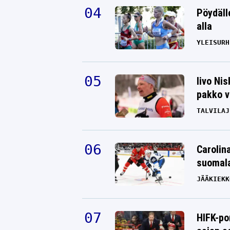
Pöydäll
alla
YLEISURH
Iivo Ni
pakko v
TALVILAJ
Carolin
suomala
JÄÄKIEKK
HIFK-po