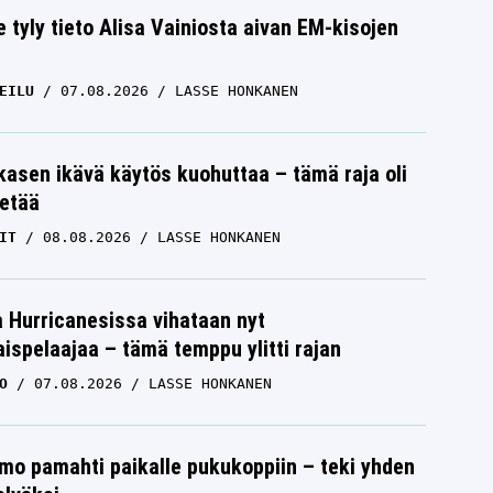
e tyly tieto Alisa Vainiosta aivan EM-kisojen
EILU
07.08.2026
LASSE HONKANEN
skasen ikävä käytös kuohuttaa – tämä raja oli
etää
IT
08.08.2026
LASSE HONKANEN
a Hurricanesissa vihataan nyt
ispelaajaa – tämä temppu ylitti rajan
O
07.08.2026
LASSE HONKANEN
mo pamahti paikalle pukukoppiin – teki yhden