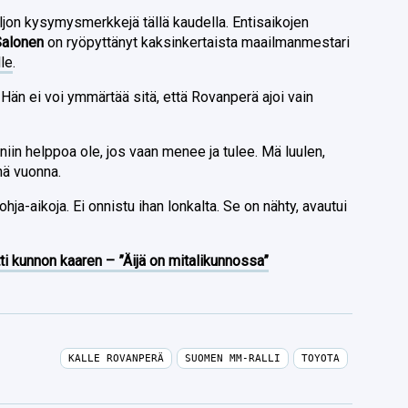
ljon kysymysmerkkejä tällä kaudella. Entisaikojen
Salonen
on ryöpyttänyt kaksinkertaista maailmanmestari
lle
.
Hän ei voi ymmärtää sitä, että Rovanperä ajoi vain
 niin helppoa ole, jos vaan menee ja tulee. Mä luulen,
nä vuonna.
hja-aikoja. Ei onnistu ihan lonkalta. Se on nähty, avautui
ti kunnon kaaren – ”Äijä on mitalikunnossa”
KALLE ROVANPERÄ
SUOMEN MM-RALLI
TOYOTA