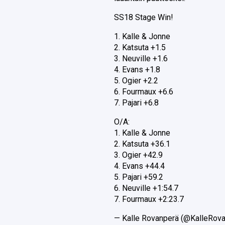
SS18 Stage Win!
1. Kalle & Jonne
2. Katsuta +1.5
3. Neuville +1.6
4. Evans +1.8
5. Ogier +2.2
6. Fourmaux +6.6
7. Pajari +6.8
O/A:
1. Kalle & Jonne
2. Katsuta +36.1
3. Ogier +42.9
4. Evans +44.4
5. Pajari +59.2
6. Neuville +1:54.7
7. Fourmaux +2:23.7
— Kalle Rovanperä (@KalleRov