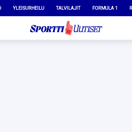
O
YLEISURHEILU
TALVILAJIT
FORMULA 1
R
WILMA HELTELÄ
IIVO NISKANEN
MUSTAFE MUUSE
KERTTU NISKANEN