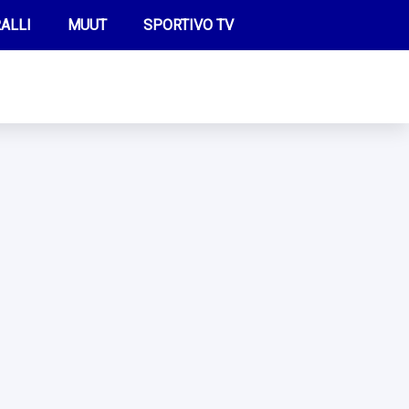
ALLI
MUUT
SPORTIVO TV
FUTIS
KAMPPAILU
OLYMPIALAISET