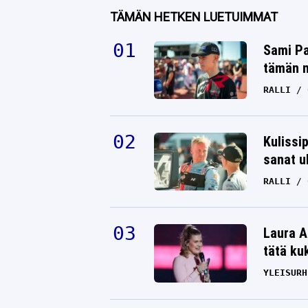
TÄMÄN HETKEN LUETUIMMAT
Sami Pa
tämän n
RALLI
Kulissi
sanat u
RALLI
Laura A
tätä ku
YLEISURH