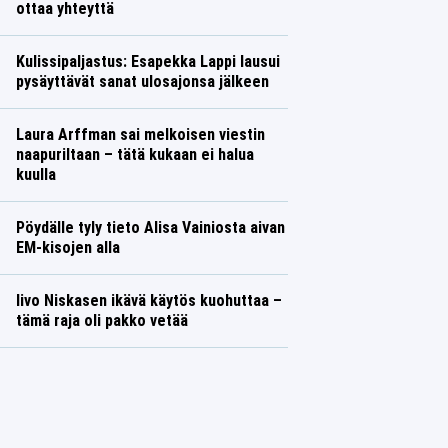
ottaa yhteyttä
Kulissipaljastus: Esapekka Lappi lausui
pysäyttävät sanat ulosajonsa jälkeen
Laura Arffman sai melkoisen viestin
naapuriltaan – tätä kukaan ei halua
kuulla
Pöydälle tyly tieto Alisa Vainiosta aivan
EM-kisojen alla
Iivo Niskasen ikävä käytös kuohuttaa –
tämä raja oli pakko vetää