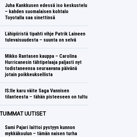
Juha Kankkusen edessä iso keskustelu
– kahden suomalaisen kohtalo
Toyotalla saa sinettinsä
Ralli
Lasse Honkanen
Lähipiiristä tipahti vihje Patrik Laineen
tulevaisuudesta – suunta on selvä
Jääkiekko
Lasse Honkanen
Mikko Rantasen kauppa – Carolina
Hurricanesin tähtipelaaja paljasti nyt
todistaneensa seuraavana päivänä
jotain poikkeuksellista
Jääkiekko
Lasse Honkanen
IS:lle karu väite Saga Vannisen
tilanteesta – tähän pisteeseen on tultu
Yleisurheilu
Lasse Honkanen
TUIMMAT UUTISET
Sami Pajari laittoi pystyyn kunnon
mykkäkoulun – tämän naisen turha