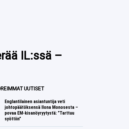
rää IL:ssä –
REIMMAT UUTISET
Englantilainen asiantuntija veti
johtopäätöksensä Ilona Monosesta –
povaa EM-kisanöyryytystä: ”Tarttuu
syöttiin”
Yleisurheilu
Lasse Honkanen