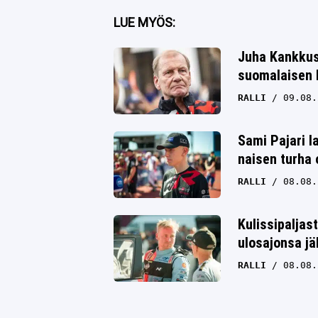
Facebook
LUE MYÖS:
Twitter
Juha Kankkus
suomalaisen k
Whatsapp
RALLI
09.08.
Sami Pajari l
naisen turha 
RALLI
08.08.
Kulissipaljas
ulosajonsa jä
RALLI
08.08.