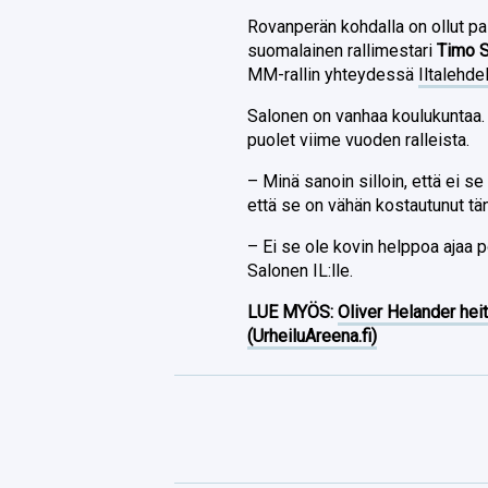
Rovanperän kohdalla on ollut pa
suomalainen rallimestari
Timo 
MM-rallin yhteydessä
Iltalehde
Salonen on vanhaa koulukuntaa. 
puolet viime vuoden ralleista.
– Minä sanoin silloin, että ei se
että se on vähän kostautunut tä
– Ei se ole kovin helppoa ajaa po
Salonen IL:lle.
LUE MYÖS:
Oliver Helander heit
(UrheiluAreena.fi)