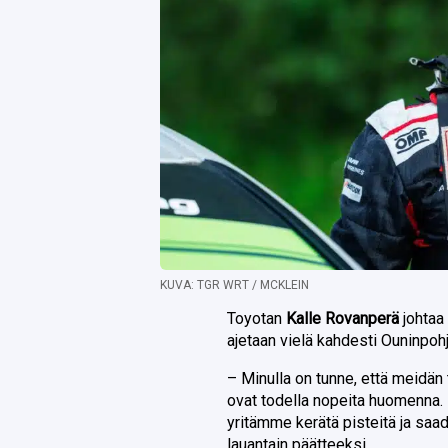
KUVA: TGR WRT / MCKLEIN
Toyotan
Kalle Rovanperä
johtaa
ajetaan vielä kahdesti Ouninpohj
– Minulla on tunne, että meidän
ovat todella nopeita huomenna. 
yritämme kerätä pisteitä ja saa
lauantain päätteeksi.