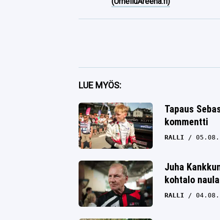
(UrheiluAreena.fi)
Facebook
LUE MYÖS:
Twitter
Tapaus Sebas
kommentti
Whatsapp
RALLI
05.08.
Juha Kankkune
kohtalo naula
RALLI
04.08.