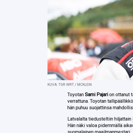
KUVA: TGR WRT / MCKLEIN
Toyotan
Sami Pajari
on ottanut 
verrattuna. Toyotan tallipäällikk
hän puhuu suojattinsa mahdollis
Latvalalta tiedusteltiin hiljattain
Hän näki valoa pidemmällä aikav
suomalainen maailmanmestari.