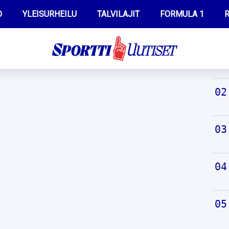
O
YLEISURHEILU
TALVILAJIT
FORMULA 1
R
TUO
WILMA HELTELÄ
IIVO NISKANEN
MUSTAFE MUUSE
KERTTU NISKANEN