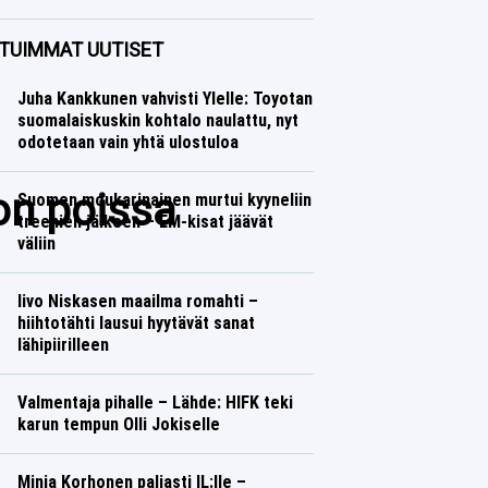
Yleisurheilu
Lasse Honkanen
TUIMMAT UUTISET
Juha Kankkunen vahvisti Ylelle: Toyotan
suomalaiskuskin kohtalo naulattu, nyt
odotetaan vain yhtä ulostuloa
on poissa
Suomen moukarinainen murtui kyyneliin
treenien jälkeen – EM-kisat jäävät
väliin
Iivo Niskasen maailma romahti –
hiihtotähti lausui hyytävät sanat
lähipiirilleen
Valmentaja pihalle – Lähde: HIFK teki
karun tempun Olli Jokiselle
Minja Korhonen paljasti IL:lle –