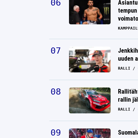
Asiantu
tempun 
voimat
KAMPPAIL
Jenkkih
uuden a
RALLI
Rallitä
rallin j
RALLI
Suomala