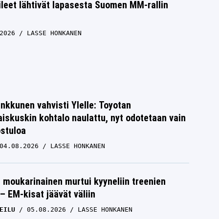
bileet lähtivät lapasesta Suomen MM-rallin
2026
LASSE HONKANEN
nkkunen vahvisti Ylelle: Toyotan
iskuskin kohtalo naulattu, nyt odotetaan vain
ostuloa
04.08.2026
LASSE HONKANEN
moukarinainen murtui kyyneliin treenien
– EM-kisat jäävät väliin
EILU
05.08.2026
LASSE HONKANEN