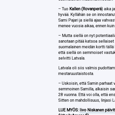
– Tuo
Kallen (Rovanperä
) aika 
hyvää. Kyllähän se on innostanut 
Sami Pajari ja siellä ajaa vahvast
menee vuosia aikaa, ennen kuin
– Mutta siellä on nyt potentiaalia 
sanotaan pitää katsoa sellaiset n
suomalainen meidän kortti tällä 
että siellä on semmoiset vastu
selvitti Latvala.
Latvala oli siis valmis pudotta
mestaruustaistosta.
– Uskoisin, että Samin parhaat 
semmoinen Samilla, alkaisin sano
28 vuonna. Että voi olla, että e
Sitten on mahdollisuus, linjasi L
LUE MYÖS:
Iivo Niskanen päivit