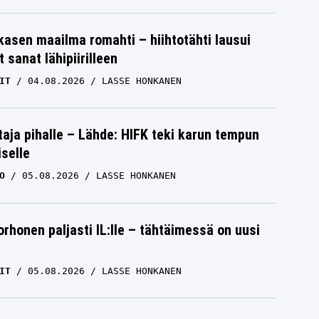
skasen maailma romahti – hiihtotähti lausui
 sanat lähipiirilleen
IT
04.08.2026
LASSE HONKANEN
aja pihalle – Lähde: HIFK teki karun tempun
iselle
O
05.08.2026
LASSE HONKANEN
orhonen paljasti IL:lle – tähtäimessä on uusi
IT
05.08.2026
LASSE HONKANEN