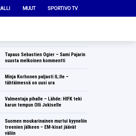
ALLI
MUUT
SPORTIVO TV
REIMMAT UUTISET
Sonja Leinamo innostui kesämekostaan
– laittoi pystyyn kunnon
muotinäytöksen faneille
FUTIS
Talvilajit
Lasse Honkanen
KAMPPAILU
Tapaus Sebastien Ogier – Sami Pajarin
suusta melkoinen kommentti
OLYMPIALAISET
Ralli
Lasse Honkanen
Minja Korhonen paljasti IL:lle –
tähtäimessä on uusi ura
Talvilajit
Lasse Honkanen
Valmentaja pihalle – Lähde: HIFK teki
karun tempun Olli Jokiselle
Jääkiekko
Lasse Honkanen
Suomen moukarinainen murtui kyyneliin
treenien jälkeen – EM-kisat jäävät
väliin