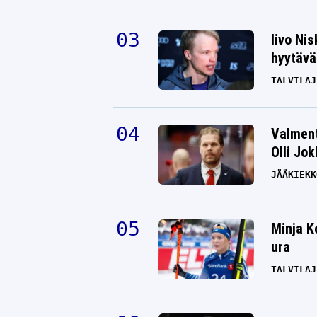
Iivo Ni
hyytävät
TALVILAJ
Valment
Olli Jok
JÄÄKIEKK
Minja K
ura
TALVILAJ