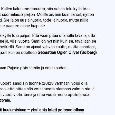
ja Kallen kaksi mestaruutta, niin sehän teki kyllä tosi
suomalaisia paljon. Meillä on, niin kuin sanoit, nyt on
i. Siellä on uusia nuoria, todella nuoria, mutta niillä
 ne pääsee sinne huipulle.
kyllä tosi paljon. Että vaan pitää olla sillä tavalla, että
eljä, viisi vuotta. Sami on nyt niin kuin se, tavallaan se
hetkellä. Sami on ajanut vahvaa kautta, mutta sanotaan,
kset, kun on edelleen
Sébastien Ogier
,
Oliver (Solberg
),
maan Pajarin pois tämän ja ensi kauden
vuodet, sanoisin tuonne (20)28 varmaan, voisi olla
a, että sitten hän voisi ruveta olemaan valmis siellä:
nsi vuosi vielä, tämä ja ensi vuosi mene opetellessa.
atvala.
ti kuulumisiaan – yksi asia loisti poissaolollaan