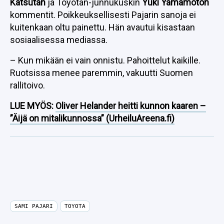
Katsutan
ja Toyotan-junnukuskin
Yuki Yamamoton
kommentit. Poikkeuksellisesti Pajarin sanoja ei
kuitenkaan oltu painettu. Hän avautui kisastaan
sosiaalisessa mediassa.
– Kun mikään ei vain onnistu. Pahoittelut kaikille.
Ruotsissa menee paremmin, vakuutti Suomen
rallitoivo.
LUE MYÖS:
Oliver Helander heitti kunnon kaaren –
”Äijä on mitalikunnossa” (UrheiluAreena.fi)
SAMI PAJARI
TOYOTA