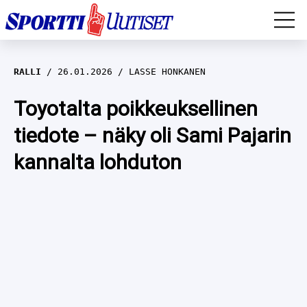
EM-YLEISURHEILU
RALLI
26.01.2026
LASSE HONKANEN
JÄÄKIEKKO
Toyotalta poikkeuksellinen
tiedote – näky oli Sami Pajarin
YLEISURHEILU
kannalta lohduton
TALVILAJIT
WILMA HELTELÄ
FORMULA 1
MUSTAFE MUUSE
IIVO NISKANEN
RALLI
KERTTU NISKANEN
MUUT