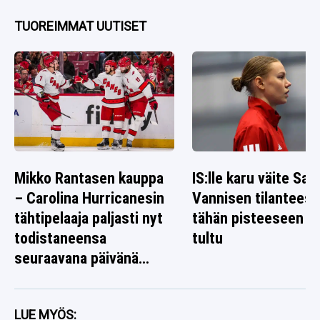
TUOREIMMAT UUTISET
Mikko Rantasen kauppa
IS:lle karu väite Sag
– Carolina Hurricanesin
Vannisen tilanteest
tähtipelaaja paljasti nyt
tähän pisteeseen o
todistaneensa
tultu
seuraavana päivänä
jotain poikkeuksellista
LUE MYÖS: