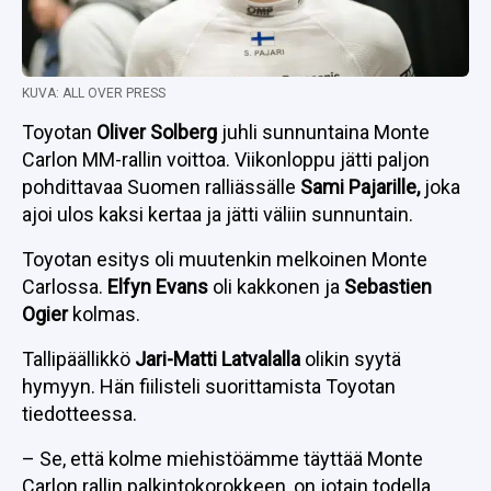
KUVA: ALL OVER PRESS
Toyotan
Oliver Solberg
juhli sunnuntaina Monte
Carlon MM-rallin voittoa. Viikonloppu jätti paljon
pohdittavaa Suomen ralliässälle
Sami Pajarille,
joka
ajoi ulos kaksi kertaa ja jätti väliin sunnuntain.
Toyotan esitys oli muutenkin melkoinen Monte
Carlossa.
Elfyn Evans
oli kakkonen ja
Sebastien
Ogier
kolmas.
Tallipäällikkö
Jari-Matti Latvalalla
olikin syytä
hymyyn. Hän fiilisteli suorittamista Toyotan
tiedotteessa.
– Se, että kolme miehistöämme täyttää Monte
Carlon rallin palkintokorokkeen, on jotain todella