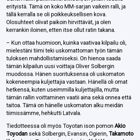
erityistä. Tämä on koko MM-sarjan vaikein ralli, ja
tällä kerralla se oli poikkeuksellisen kova.
Olosuhteet olivat paikoin hirvittävät, ja olen
kerrankin iloinen, etten itse ollut ratin takana.
– Kun ottaa huomioon, kuinka vaativaa kilpailu oli,
mielestäni tiimi teki uskomattoman työn tämän
tuloksen mahdollistamiseksi. On hienoa saada
tämän kilpailun uusi voittaja Oliver Solbergin
muodossa. Hänen suorituksensa oli uskomaton
kokeneempia kuljettajia vastaan. Hänellä oli omat
hetkensä, kuten useimmilla kuljettajilla, mutta
tämän rallin voittaminen vaatii aina sekä onnea että
taitoa. Tämä on hänelle uskomaton alku meidän
tiimissämme, hehkutti Latvala.
Tiedotteessa oli myös Toyotan ison pomon
Akio
Toyodan
sekä Solbergin, Evansin, Ogierin,
Takamoto