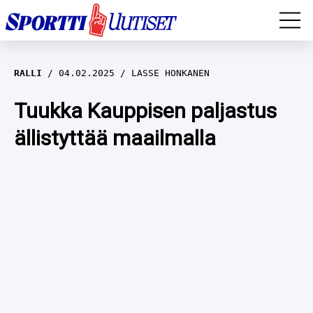
EM-YLEISURHEILU
RALLI
04.02.2025
LASSE HONKANEN
JÄÄKIEKKO
Tuukka Kauppisen paljastus
ällistyttää maailmalla
YLEISURHEILU
TALVILAJIT
WILMA HELTELÄ
FORMULA 1
MUSTAFE MUUSE
IIVO NISKANEN
RALLI
KERTTU NISKANEN
MUUT