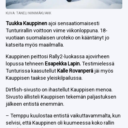
KUVA: TANELI NIINIMÄKI/AKK
Tuukka Kauppinen
ajoi sensaatiomaisesti
Tunturirallin voittoon viime viikonloppuna. 18-
vuotiaan suomalaisen uroteko on kääntänyt jo
katseita myös maailmalla.
Kauppinen peittosi Rally2-luokassa ajovirheen
lopussa tehneen
Esapekka Lapin.
Testimielessä
Tunturissa kaasutellut
Kalle Rovanperä
jäi myös
Kauppisen taakse yleiskilpailussa.
Dirtfish-sivusto on ihastellut Kauppisen menoa.
Sivusto ällisteli Kauppisen tekemän paljastuksen
jälkeen entistä enemmän.
– Temppu kuulostaa entistä vaikuttavammalta, kun
selvisi, että Kauppinen oli kuumeessa koko rallin