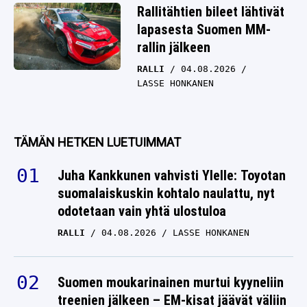
Rallitähtien bileet lähtivät
lapasesta Suomen MM-
rallin jälkeen
RALLI
04.08.2026
LASSE HONKANEN
TÄMÄN HETKEN LUETUIMMAT
Juha Kankkunen vahvisti Ylelle: Toyotan
suomalaiskuskin kohtalo naulattu, nyt
odotetaan vain yhtä ulostuloa
RALLI
04.08.2026
LASSE HONKANEN
Suomen moukarinainen murtui kyyneliin
treenien jälkeen – EM-kisat jäävät väliin