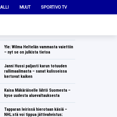
ALLI
MUUT
SPORTIVO TV
REIMMAT UUTISET
Aleksander Barkov telottiin ”aivan
kylmäksi” – NHL-tähti puhui nyt suunsa
puhtaaksi
FUTIS
Jääkiekko
Lasse Honkanen
KAMPPAILU
Yle: Wilma Heltelän vammasta vaiettiin
– nyt se on julkista tietoa
OLYMPIALAISET
Yleisurheilu
Lasse Honkanen
Janni Hussi paljasti karun totuuden
rallimaailmasta – sanat kulisseissa
kertovat kaiken
Ralli
Lasse Honkanen
Kaisa Mäkäräiselle lähtö Suomesta –
kyse uudesta aluevaltauksesta
Talvilajit
Lasse Honkanen
Tapparan leirissä hierotaan käsiä –
NHL:stä voi tippua jättivahvistus: