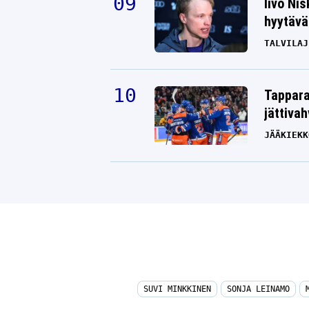
Iivo Ni
hyytävät
TALVILAJ
Tappara
jättiva
JÄÄKIEKK
SUVI MINKKINEN
SONJA LEINAMO