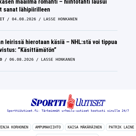
skasen maailma romahti – hiihtotähti lausui
 sanat lähipiirilleen
IT
04.08.2026
LASSE HONKANEN
n leirissä hierotaan käsiä – NHL:stä voi tippua
hvistus: ”Käsittämätön”
O
06.08.2026
LASSE HONKANEN
SporttiUutiset.fi: Tärkeimmät urheilu-uutiset kootusti sinulle 24/7
MINJA KORHONEN
AMPUMAHIIHTO
KAISA MÄKÄRÄINEN
PATRIK LAINE