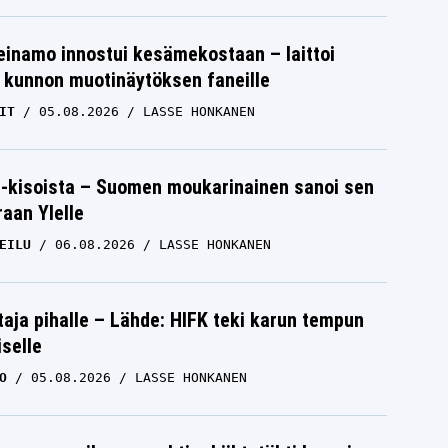
einamo innostui kesämekostaan – laittoi
 kunnon muotinäytöksen faneille
IT
05.08.2026
LASSE HONKANEN
-kisoista – Suomen moukarinainen sanoi sen
raan Ylelle
EILU
06.08.2026
LASSE HONKANEN
aja pihalle – Lähde: HIFK teki karun tempun
iselle
O
05.08.2026
LASSE HONKANEN