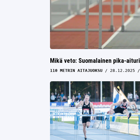
Mikä veto: Suomalainen pika-aituri
110 METRIN AITAJUOKSU
28.12.2025