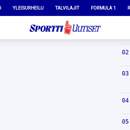
O
YLEISURHEILU
TALVILAJIT
FORMULA 1
R
TUO
WILMA HELTELÄ
IIVO NISKANEN
MUSTAFE MUUSE
KERTTU NISKANEN