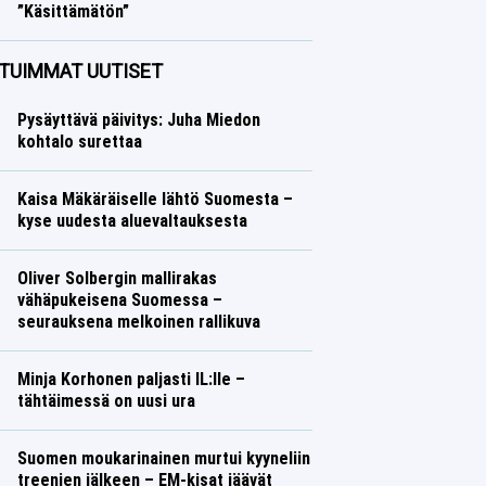
”Käsittämätön”
Jääkiekko
Lasse Honkanen
TUIMMAT UUTISET
Pysäyttävä päivitys: Juha Miedon
kohtalo surettaa
Kaisa Mäkäräiselle lähtö Suomesta –
kyse uudesta aluevaltauksesta
Oliver Solbergin mallirakas
vähäpukeisena Suomessa –
seurauksena melkoinen rallikuva
Minja Korhonen paljasti IL:lle –
tähtäimessä on uusi ura
Suomen moukarinainen murtui kyyneliin
treenien jälkeen – EM-kisat jäävät