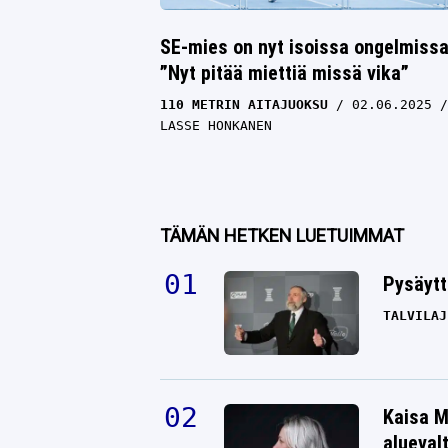
SE-mies on nyt isoissa ongelmissa
”Nyt pitää miettiä missä vika”
110 METRIN AITAJUOKSU
02.06.2025
LASSE HONKANEN
TÄMÄN HETKEN LUETUIMMAT
Pysäytt
TALVILAJ
Kaisa M
alueval