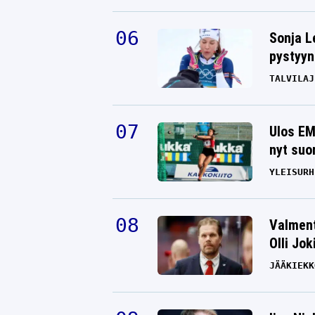
Sonja L
pystyyn
TALVILAJ
Ulos EM
nyt suo
YLEISURH
Valment
Olli Jok
JÄÄKIEKK