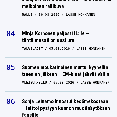
melkoinen rallikuva
RALLI
06.08.2026
LASSE HONKANEN
Minja Korhonen paljasti IL:lle –
tähtäimessä on uusi ura
TALVILAJIT
05.08.2026
LASSE HONKANEN
Suomen moukarinainen murtui kyyneliin
treenien jälkeen – EM-kisat jäävät väliin
YLEISURHEILU
05.08.2026
LASSE HONKANEN
Sonja Leinamo innostui kesämekostaan
– laittoi pystyyn kunnon muotinäytöksen
faneille