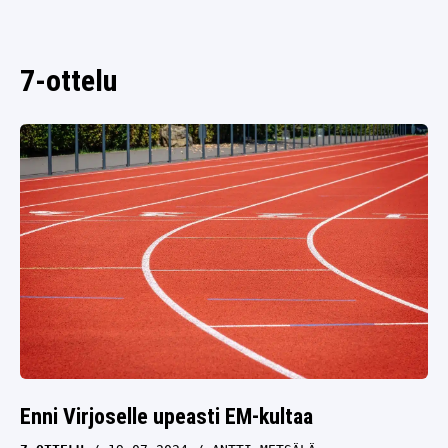
SPORTIVO TV
FUTIS
KAMPPAILU
7-ottelu
OLYMPIALAISET
Enni Virjoselle upeasti EM-kultaa