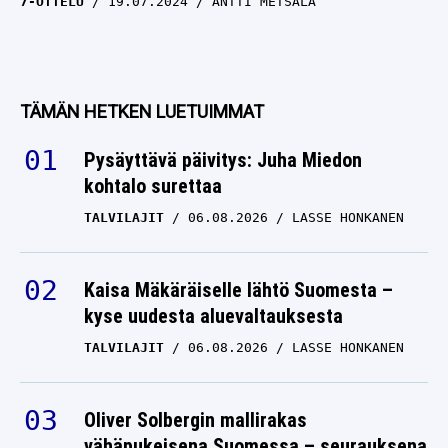
7-OTTELU
19.07.2024
ANTTI METSÄLÄ
TÄMÄN HETKEN LUETUIMMAT
Pysäyttävä päivitys: Juha Miedon
kohtalo surettaa
TALVILAJIT
06.08.2026
LASSE HONKANEN
Kaisa Mäkäräiselle lähtö Suomesta –
kyse uudesta aluevaltauksesta
TALVILAJIT
06.08.2026
LASSE HONKANEN
Oliver Solbergin mallirakas
vähäpukeisena Suomessa – seurauksena