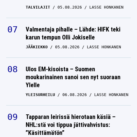
TALVILAJIT
05.08.2026
LASSE HONKANEN
Valmentaja pihalle – Lähde: HIFK teki
karun tempun Olli Jokiselle
JÄÄKIEKKO
05.08.2026
LASSE HONKANEN
Ulos EM-kisoista – Suomen
moukarinainen sanoi sen nyt suoraan
Ylelle
YLEISURHEILU
06.08.2026
LASSE HONKANEN
Tapparan leirissä hierotaan käsiä –
NHL:stä voi tippua jättivahvistus:
”Käsittämätön”