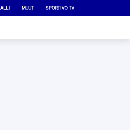
ALLI
MUUT
SPORTIVO TV
FUTIS
KAMPPAILU
OLYMPIALAISET