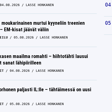
04.08.2026
LASSE HONKANEN
moukarinainen murtui kyyneliin treenien
– EM-kisat jäävät väliin
EILU
05.08.2026
LASSE HONKANEN
skasen maailma romahti – hiihtotähti lausui
 sanat lähipiirilleen
IT
04.08.2026
LASSE HONKANEN
orhonen paljasti IL:lle – tähtäimessä on uusi
IT
05.08.2026
LASSE HONKANEN