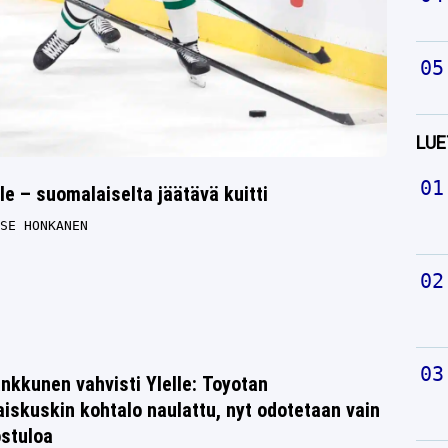
LUE
e – suomalaiselta jäätävä kuitti
SE HONKANEN
nkkunen vahvisti Ylelle: Toyotan
iskuskin kohtalo naulattu, nyt odotetaan vain
ostuloa