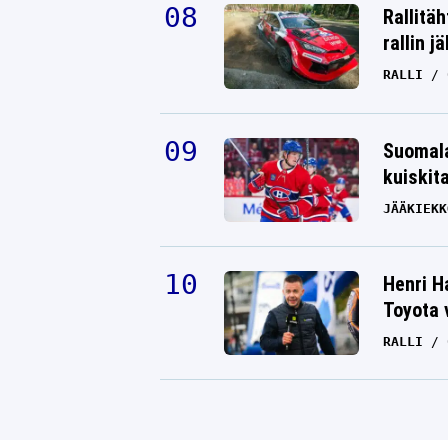
Rallitä
rallin j
RALLI
Suomala
kuiskit
JÄÄKIEKK
Henri H
Toyota 
RALLI