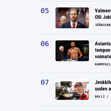
Valment
Olli Jok
JÄÄKIEKK
Asiantu
tempun 
voimat
KAMPPAIL
Jenkkih
uuden a
RALLI