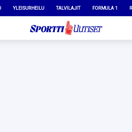
O
YLEISURHEILU
TALVILAJIT
FORMULA 1
R
WILMA HELTELÄ
IIVO NISKANEN
MUSTAFE MUUSE
KERTTU NISKANEN