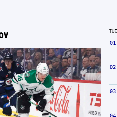
TUO
ov