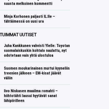
suusta melkoinen kommentti
Ralli
Lasse Honkanen
Minja Korhonen paljasti IL:lle –
tähtäimessä on uusi ura
Talvilajit
Lasse Honkanen
TUIMMAT UUTISET
Juha Kankkunen vahvisti Ylelle: Toyotan
suomalaiskuskin kohtalo naulattu, nyt
odotetaan vain yhtä ulostuloa
Suomen moukarinainen murtui kyyneliin
treenien jälkeen – EM-kisat jäävät
väliin
Iivo Niskasen maailma romahti –
hiihtotähti lausui hyytävät sanat
lähipiirilleen