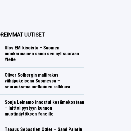
REIMMAT UUTISET
Ulos EM-kisoista – Suomen
moukarinainen sanoi sen nyt suoraan
Ylelle
Yleisurheilu
Lasse Honkanen
Oliver Solbergin mallirakas
vähäpukeisena Suomessa –
seurauksena melkoinen rallikuva
Ralli
Lasse Honkanen
Sonja Leinamo innostui kesämekostaan
– laittoi pystyyn kunnon
muotinäytöksen faneille
Talvilajit
Lasse Honkanen
Tapaus Sebastien Ogier – Sami Pajarin