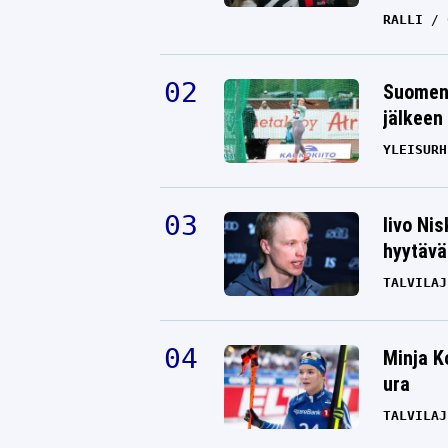
RALLI
Suomen 
jälkeen 
YLEISURH
Iivo Ni
hyytävät
TALVILAJ
Minja K
ura
TALVILAJ