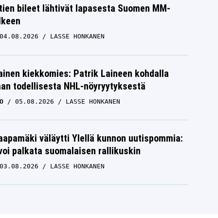
htien bileet lähtivät lapasesta Suomen MM-
älkeen
04.08.2026
LASSE HONKANEN
inen kiekkomies: Patrik Laineen kohdalla
aan todellisesta NHL-nöyryytyksestä
O
05.08.2026
LASSE HONKANEN
aapamäki väläytti Ylellä kunnon uutispommia:
voi palkata suomalaisen rallikuskin
03.08.2026
LASSE HONKANEN