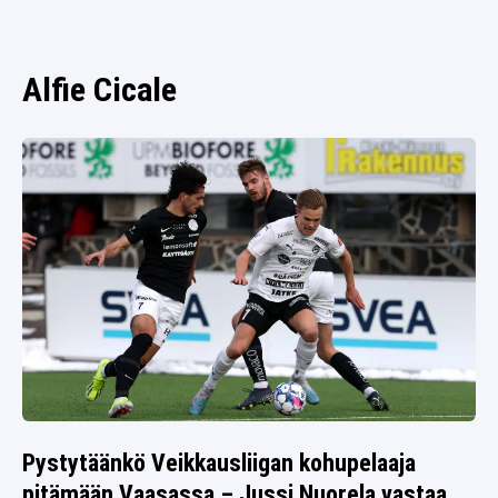
SPORTIVO TV
FUTIS
KAMPPAILU
Alfie Cicale
OLYMPIALAISET
Pystytäänkö Veikkausliigan kohupelaaja
pitämään Vaasassa – Jussi Nuorela vastaa