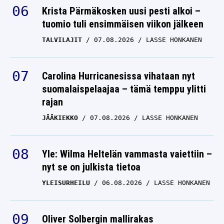
Krista Pärmäkosken uusi pesti alkoi –
tuomio tuli ensimmäisen viikon jälkeen
TALVILAJIT
07.08.2026
LASSE HONKANEN
Carolina Hurricanesissa vihataan nyt
suomalaispelaajaa – tämä temppu ylitti
rajan
JÄÄKIEKKO
07.08.2026
LASSE HONKANEN
Yle: Wilma Heltelän vammasta vaiettiin –
nyt se on julkista tietoa
YLEISURHEILU
06.08.2026
LASSE HONKANEN
Oliver Solbergin mallirakas