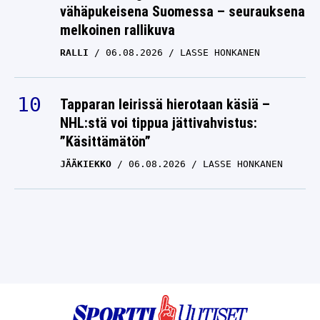
vähäpukeisena Suomessa – seurauksena
melkoinen rallikuva
RALLI
06.08.2026
LASSE HONKANEN
Tapparan leirissä hierotaan käsiä –
NHL:stä voi tippua jättivahvistus:
”Käsittämätön”
JÄÄKIEKKO
06.08.2026
LASSE HONKANEN