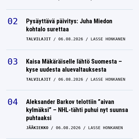
pelata – Trevor Lawrence
kuittaa 275 miljoonaa
taalaa
Pysäyttävä päivitys: Juha Miedon
kohtalo surettaa
AMERIKKALAINEN JALKAPALLO
14.06.2024
ANTTI METSÄLÄ
TALVILAJIT
06.08.2026
LASSE HONKANEN
Megatähdelle
megasopimus – Travis
Kaisa Mäkäräiselle lähtö Suomesta –
Kelce jatkaa loistamista
kyse uudesta aluevaltauksesta
ja ärsyttämistä Kansas
TALVILAJIT
06.08.2026
LASSE HONKANEN
Cityssä
AMERIKKALAINEN JALKAPALLO
Aleksander Barkov telottiin ”aivan
30.04.2024
ANTTI METSÄLÄ
kylmäksi” – NHL-tähti puhui nyt suunsa
puhtaaksi
JÄÄKIEKKO
06.08.2026
LASSE HONKANEN