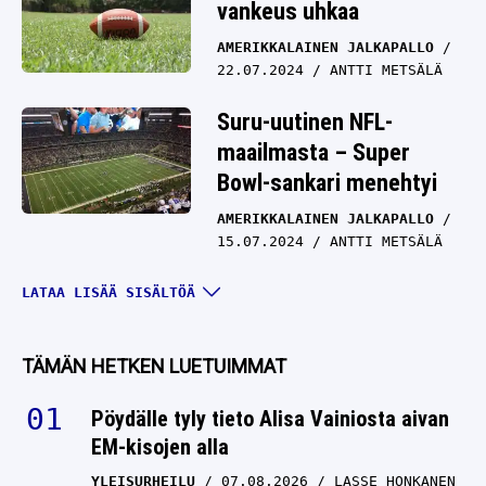
vankeus uhkaa
AMERIKKALAINEN JALKAPALLO
22.07.2024
ANTTI METSÄLÄ
Suru-uutinen NFL-
maailmasta – Super
Bowl-sankari menehtyi
AMERIKKALAINEN JALKAPALLO
15.07.2024
ANTTI METSÄLÄ
Tragedia iski NFL:ssä –
LATAA LISÄÄ SISÄLTÖÄ
nuori kulmapuolustaja
menetti henkensä
TÄMÄN HETKEN LUETUIMMAT
AMERIKKALAINEN JALKAPALLO
07.07.2024
ANTTI METSÄLÄ
Pöydälle tyly tieto Alisa Vainiosta aivan
EM-kisojen alla
NFL: Pikkurahoilla ei
YLEISURHEILU
07.08.2026
LASSE HONKANEN