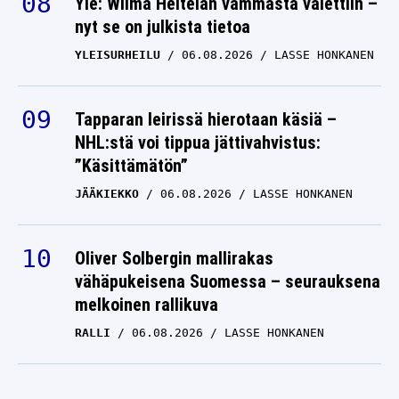
Yle: Wilma Heltelän vammasta vaiettiin –
nyt se on julkista tietoa
YLEISURHEILU
06.08.2026
LASSE HONKANEN
Tapparan leirissä hierotaan käsiä –
NHL:stä voi tippua jättivahvistus:
”Käsittämätön”
JÄÄKIEKKO
06.08.2026
LASSE HONKANEN
Oliver Solbergin mallirakas
vähäpukeisena Suomessa – seurauksena
melkoinen rallikuva
RALLI
06.08.2026
LASSE HONKANEN