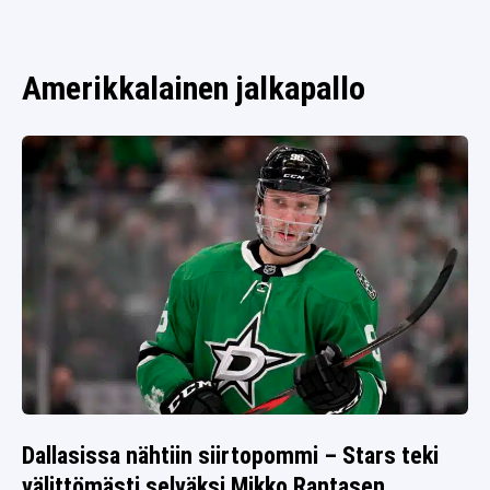
SPORTIVO TV
FUTIS
KAMPPAILU
Amerikkalainen jalkapallo
OLYMPIALAISET
Dallasissa nähtiin siirtopommi – Stars teki
välittömästi selväksi Mikko Rantasen