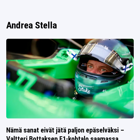
SPORTIVO TV
FUTIS
KAMPPAILU
Andrea Stella
OLYMPIALAISET
Nämä sanat eivät jätä paljon epäselväksi –
Valtteri Bottaksen F1-kohtalo saamassa