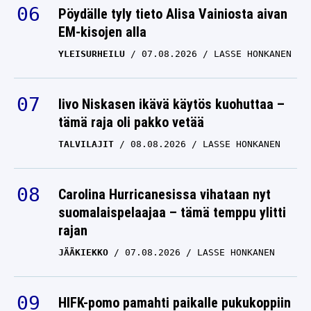
Pöydälle tyly tieto Alisa Vainiosta aivan
EM-kisojen alla
YLEISURHEILU
07.08.2026
LASSE HONKANEN
Iivo Niskasen ikävä käytös kuohuttaa –
tämä raja oli pakko vetää
TALVILAJIT
08.08.2026
LASSE HONKANEN
Carolina Hurricanesissa vihataan nyt
suomalaispelaajaa – tämä temppu ylitti
rajan
JÄÄKIEKKO
07.08.2026
LASSE HONKANEN
HIFK-pomo pamahti paikalle pukukoppiin