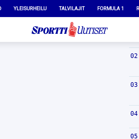
O
YLEISURHEILU
TALVILAJIT
FORMULA 1
R
TUO
WILMA HELTELÄ
IIVO NISKANEN
MUSTAFE MUUSE
KERTTU NISKANEN