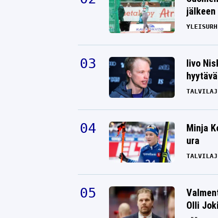
jälkeen 
YLEISURH
Iivo Ni
hyytävät
TALVILAJ
Minja K
ura
TALVILAJ
Valment
Olli Jok