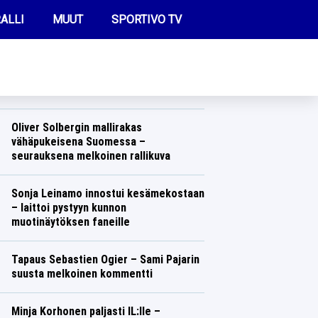
ALLI
MUUT
SPORTIVO TV
REIMMAT UUTISET
Ulos EM-kisoista – Suomen
moukarinainen sanoi sen nyt suoraan
Ylelle
FUTIS
Yleisurheilu
Lasse Honkanen
KAMPPAILU
Oliver Solbergin mallirakas
vähäpukeisena Suomessa –
OLYMPIALAISET
seurauksena melkoinen rallikuva
Ralli
Lasse Honkanen
Sonja Leinamo innostui kesämekostaan
– laittoi pystyyn kunnon
muotinäytöksen faneille
Talvilajit
Lasse Honkanen
Tapaus Sebastien Ogier – Sami Pajarin
suusta melkoinen kommentti
Ralli
Lasse Honkanen
Minja Korhonen paljasti IL:lle –