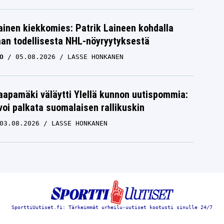
inen kiekkomies: Patrik Laineen kohdalla
aan todellisesta NHL-nöyryytyksestä
O
05.08.2026
LASSE HONKANEN
aapamäki väläytti Ylellä kunnon uutispommia:
voi palkata suomalaisen rallikuskin
03.08.2026
LASSE HONKANEN
SporttiUutiset.fi: Tärkeimmät urheilu-uutiset kootusti sinulle 24/7