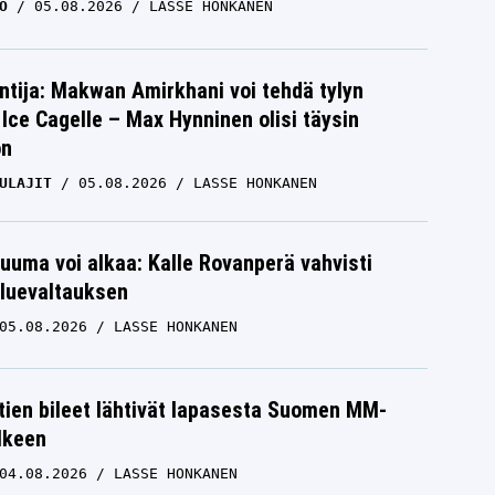
O
05.08.2026
LASSE HONKANEN
ntija: Makwan Amirkhani voi tehdä tylyn
Ice Cagelle – Max Hynninen olisi täysin
on
ULAJIT
05.08.2026
LASSE HONKANEN
uuma voi alkaa: Kalle Rovanperä vahvisti
luevaltauksen
05.08.2026
LASSE HONKANEN
htien bileet lähtivät lapasesta Suomen MM-
älkeen
04.08.2026
LASSE HONKANEN