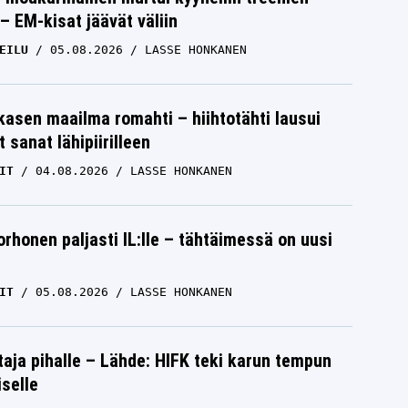
– EM-kisat jäävät väliin
EILU
05.08.2026
LASSE HONKANEN
skasen maailma romahti – hiihtotähti lausui
 sanat lähipiirilleen
IT
04.08.2026
LASSE HONKANEN
orhonen paljasti IL:lle – tähtäimessä on uusi
IT
05.08.2026
LASSE HONKANEN
aja pihalle – Lähde: HIFK teki karun tempun
iselle