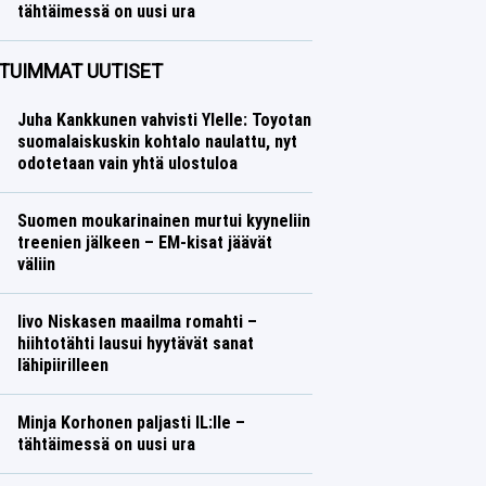
tähtäimessä on uusi ura
Talvilajit
Lasse Honkanen
TUIMMAT UUTISET
Juha Kankkunen vahvisti Ylelle: Toyotan
suomalaiskuskin kohtalo naulattu, nyt
odotetaan vain yhtä ulostuloa
Suomen moukarinainen murtui kyyneliin
treenien jälkeen – EM-kisat jäävät
väliin
Iivo Niskasen maailma romahti –
hiihtotähti lausui hyytävät sanat
lähipiirilleen
Minja Korhonen paljasti IL:lle –
tähtäimessä on uusi ura