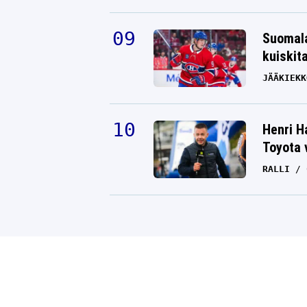
Suomala
kuiskit
JÄÄKIEKK
Henri H
Toyota 
RALLI