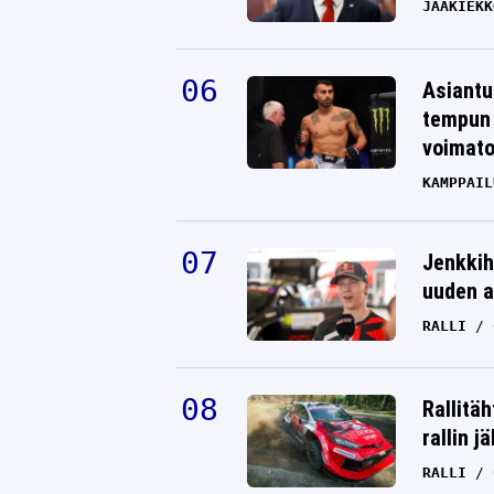
JÄÄKIEKK
Asiantu
tempun 
voimat
KAMPPAIL
Jenkkih
uuden a
RALLI
Rallitä
rallin j
RALLI