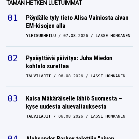
TÄMÄN HETKEN LUETUIMMAT
F3
26.03.2026
LASSE HONKANEN
Pöydälle tyly tieto Alisa Vainiosta aivan
EM-kisojen alla
Asiantuntija katsoi
YLEISURHEILU
07.08.2026
LASSE HONKANEN
Tuukka Taposen ajamista
– musertava johtopäätös
Suomen formulatoivosta
Pysäyttävä päivitys: Juha Miedon
kohtalo surettaa
F3
15.03.2026
LASSE HONKANEN
TALVILAJIT
06.08.2026
LASSE HONKANEN
VM: F1-asiantuntijalta
täyslaidallinen
Kaisa Mäkäräiselle lähtö Suomesta –
formulatoivo Tuukka
kyse uudesta aluevaltauksesta
Taposelle: ”Tosi surkea”
TALVILAJIT
06.08.2026
LASSE HONKANEN
F3
11.03.2026
LASSE HONKANEN
Aleksander Barkov telottiin ”aivan