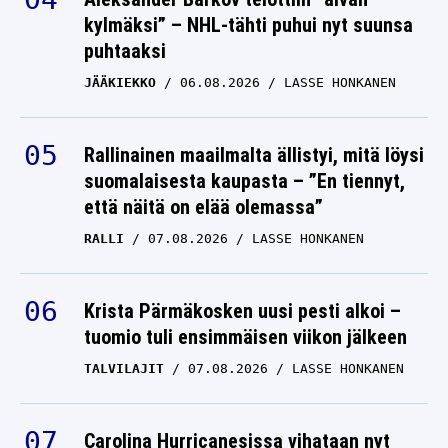
Armoton analyysi: Mika
kylmäksi” – NHL-tähti puhui nyt suunsa
puhtaaksi
Salo antoi tuomionsa
Tuukka Taposesta
JÄÄKIEKKO
06.08.2026
LASSE HONKANEN
F3
10.09.2025
LASSE HONKANEN
Rallinainen maailmalta ällistyi, mitä löysi
suomalaisesta kaupasta – ”En tiennyt,
että näitä on elää olemassa”
RALLI
07.08.2026
LASSE HONKANEN
Krista Pärmäkosken uusi pesti alkoi –
tuomio tuli ensimmäisen viikon jälkeen
TALVILAJIT
07.08.2026
LASSE HONKANEN
Carolina Hurricanesissa vihataan nyt