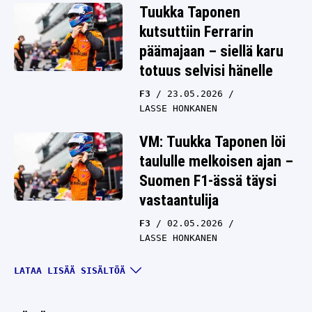
Tuukka Taponen
kutsuttiin Ferrarin
päämajaan – siellä karu
totuus selvisi hänelle
F3
23.05.2026
LASSE HONKANEN
VM: Tuukka Taponen löi
taululle melkoisen ajan –
Suomen F1-ässä täysi
vastaantulija
F3
02.05.2026
LASSE HONKANEN
Yle: Tuukka Taponen sai
LATAA LISÄÄ SISÄLTÖÄ
Ferrarilta viestin, joka
veti hänet hiljaiseksi