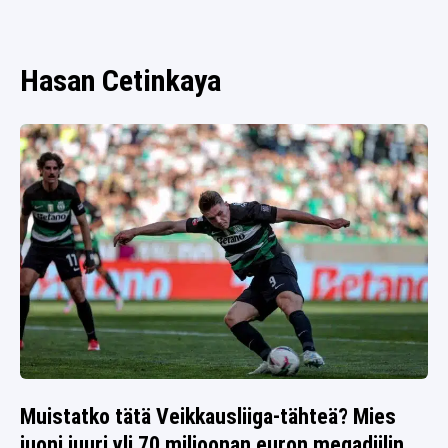
SPORTIVO TV
FUTIS
KAMPPAILU
Hasan Cetinkaya
OLYMPIALAISET
Muistatko tätä Veikkausliiga-tähteä? Mies
juoni juuri yli 70 miljoonan euron megadiilin