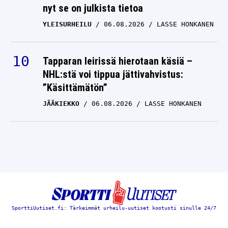
nyt se on julkista tietoa
YLEISURHEILU
06.08.2026
LASSE HONKANEN
Tapparan leirissä hierotaan käsiä –
NHL:stä voi tippua jättivahvistus:
”Käsittämätön”
JÄÄKIEKKO
06.08.2026
LASSE HONKANEN
SporttiUutiset.fi: Tärkeimmät urheilu-uutiset kootusti sinulle 24/7