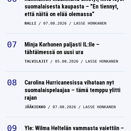
suomalaisesta kaupasta – ”En tiennyt,
että näitä on elää olemassa”
RALLI
07.08.2026
LASSE HONKANEN
Minja Korhonen paljasti IL:lle –
tähtäimessä on uusi ura
TALVILAJIT
05.08.2026
LASSE HONKANEN
Carolina Hurricanesissa vihataan nyt
suomalaispelaajaa – tämä temppu ylitti
rajan
JÄÄKIEKKO
07.08.2026
LASSE HONKANEN
Yle: Wilma Heltelän vammasta vaiettiin –