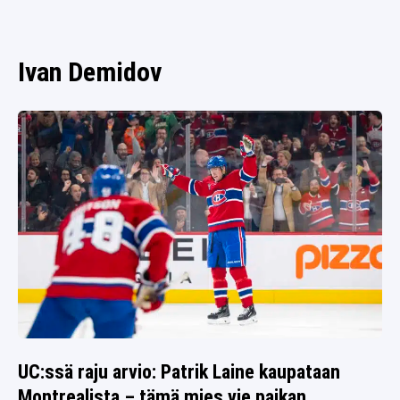
SPORTIVO TV
FUTIS
KAMPPAILU
Ivan Demidov
OLYMPIALAISET
UC:ssä raju arvio: Patrik Laine kaupataan
Montrealista – tämä mies vie paikan