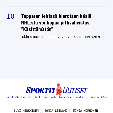
Tapparan leirissä hierotaan käsiä –
NHL:stä voi tippua jättivahvistus:
”Käsittämätön”
JÄÄKIEKKO
06.08.2026
LASSE HONKANEN
SporttiUutiset.fi: Tärkeimmät urheilu-uutiset kootusti sinulle 24/7
SUVI MINKKINEN
SONJA LEINAMO
MINJA KORHONEN