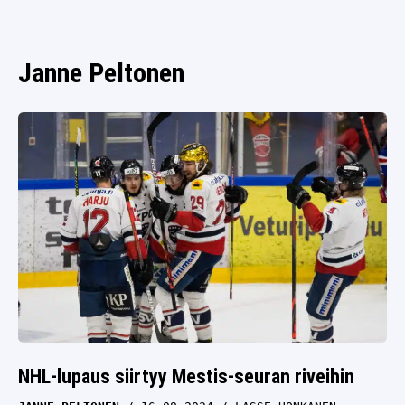
SPORTIVO TV
FUTIS
KAMPPAILU
Janne Peltonen
OLYMPIALAISET
NHL-lupaus siirtyy Mestis-seuran riveihin