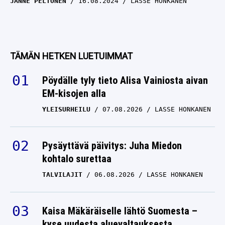
JANNE PELTONEN
16.08.2024
LASSE HONKANEN
TÄMÄN HETKEN LUETUIMMAT
Pöydälle tyly tieto Alisa Vainiosta aivan
EM-kisojen alla
YLEISURHEILU
07.08.2026
LASSE HONKANEN
Pysäyttävä päivitys: Juha Miedon
kohtalo surettaa
TALVILAJIT
06.08.2026
LASSE HONKANEN
Kaisa Mäkäräiselle lähtö Suomesta –
kyse uudesta aluevaltauksesta