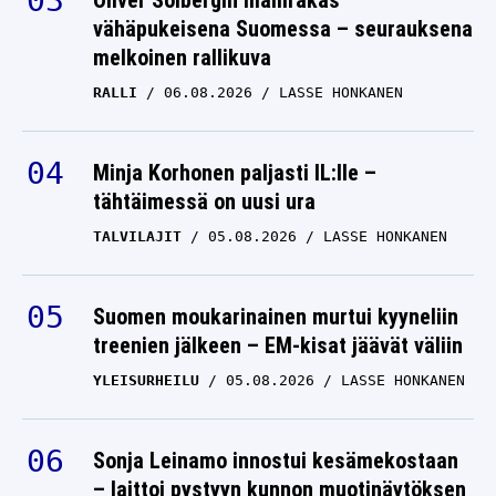
Oliver Solbergin mallirakas
vähäpukeisena Suomessa – seurauksena
melkoinen rallikuva
RALLI
06.08.2026
LASSE HONKANEN
Minja Korhonen paljasti IL:lle –
tähtäimessä on uusi ura
TALVILAJIT
05.08.2026
LASSE HONKANEN
Suomen moukarinainen murtui kyyneliin
treenien jälkeen – EM-kisat jäävät väliin
YLEISURHEILU
05.08.2026
LASSE HONKANEN
Sonja Leinamo innostui kesämekostaan
– laittoi pystyyn kunnon muotinäytöksen