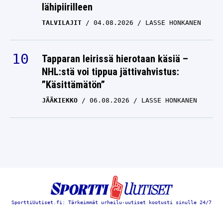
lähipiirilleen
TALVILAJIT
04.08.2026
LASSE HONKANEN
Tapparan leirissä hierotaan käsiä –
NHL:stä voi tippua jättivahvistus:
”Käsittämätön”
JÄÄKIEKKO
06.08.2026
LASSE HONKANEN
SporttiUutiset.fi: Tärkeimmät urheilu-uutiset kootusti sinulle 24/7