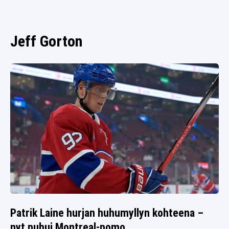
SPORTIVO TV
FUTIS
KAMPPAILU
Jeff Gorton
OLYMPIALAISET
Patrik Laine hurjan huhumyllyn kohteena –
nyt puhui Montreal-pomo