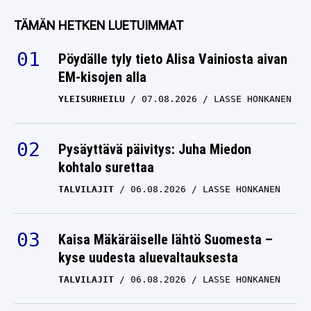
Canadiensin
TÄMÄN HETKEN LUETUIMMAT
suomalaishyökkääjän
Pöydälle tyly tieto Alisa Vainiosta aivan
JOEL ARMIA
05.03.2025
EM-kisojen alla
LASSE HONKANEN
YLEISURHEILU
07.08.2026
LASSE HONKANEN
Peliliike viritteillä:
Montreal Canadiens
laittamassa
Pysäyttävä päivitys: Juha Miedon
suomalaishyökkääjän
kohtalo surettaa
lihoiksi
TALVILAJIT
06.08.2026
LASSE HONKANEN
JOEL ARMIA
26.02.2025
LASSE HONKANEN
Kaisa Mäkäräiselle lähtö Suomesta –
Asiantuntija varmana:
kyse uudesta aluevaltauksesta
Montreal Canadiens
TALVILAJIT
06.08.2026
LASSE HONKANEN
kauppaa