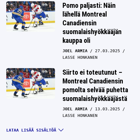
Pomo paljasti: Näin
lähellä Montreal
Canadiensin
suomalaishyökkääjän
kauppa oli
JOEL ARMIA
27.03.2025
LASSE HONKANEN
Siirto ei toteutunut –
Montreal Canadiensin
pomolta selvää puhetta
suomalaishyökkääjästä
JOEL ARMIA
13.03.2025
LASSE HONKANEN
Shokkipaluu Winnipegiin?
LATAA LISÄÄ SISÄLTÖÄ
Jets haluaa Montreal