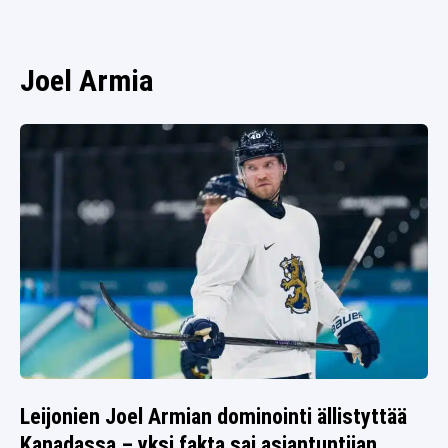
SPORTIVO TV
FUTIS
KAMPPAILU
Joel Armia
OLYMPIALAISET
Leijonien Joel Armian dominointi ällistyttää
Kanadassa – yksi fakta sai asiantuntijan