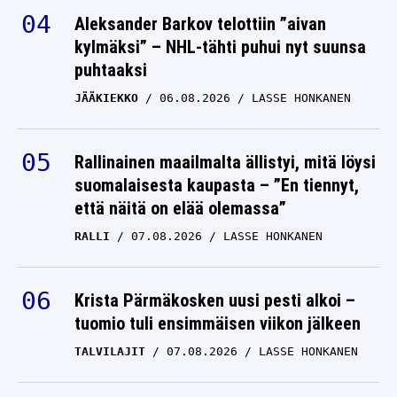
suomalaistähden
Aleksander Barkov telottiin ”aivan
JOEL ARMIA
19.02.2025
kylmäksi” – NHL-tähti puhui nyt suunsa
LASSE HONKANEN
puhtaaksi
Montreal Canadiens
JÄÄKIEKKO
06.08.2026
LASSE HONKANEN
nosti kädet pystyyn –
Leijonahyökkääjä kaupan
Rallinainen maailmalta ällistyi, mitä löysi
JOEL ARMIA
11.02.2025
suomalaisesta kaupasta – ”En tiennyt,
LASSE HONKANEN
että näitä on elää olemassa”
RALLI
07.08.2026
LASSE HONKANEN
Krista Pärmäkosken uusi pesti alkoi –
tuomio tuli ensimmäisen viikon jälkeen
TALVILAJIT
07.08.2026
LASSE HONKANEN