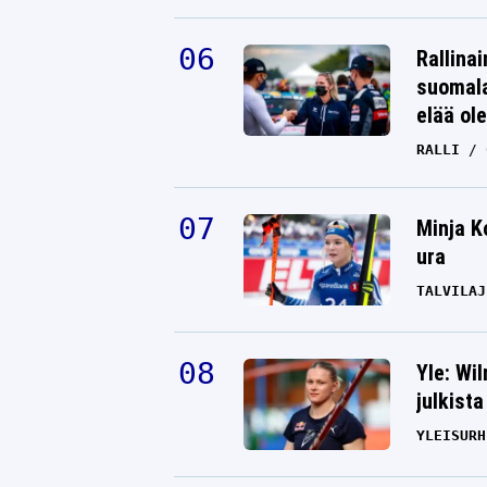
Rallinai
suomala
elää ol
RALLI
Minja K
ura
TALVILAJ
Yle: Wi
julkista
YLEISURH