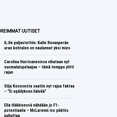
REIMMAT UUTISET
IL:lle paljastettiin: Kalle Rovanperän
uran kohtalon on naulannut yksi mies
Ralli
Lasse Honkanen
Carolina Hurricanesissa vihataan nyt
suomalaispelaajaa – tämä temppu ylitti
rajan
Jääkiekko
Lasse Honkanen
Silja Kososesta saatiin nyt rajua faktaa
– ”Ei epäilyksen häivää”
Yleisurheilu
Lasse Honkanen
Ella Häkkisessä nähdään jo F1-
potentiaalia – McLarenin iso päätös
puhuttaa