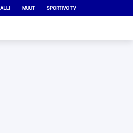
ALLI
MUUT
SPORTIVO TV
FUTIS
KAMPPAILU
OLYMPIALAISET