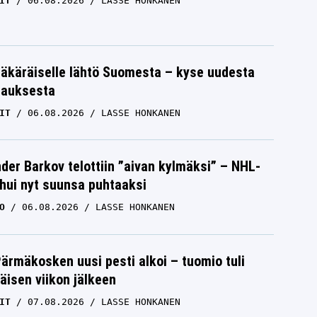
IT
06.08.2026
LASSE HONKANEN
äkäräiselle lähtö Suomesta – kyse uudesta
tauksesta
IT
06.08.2026
LASSE HONKANEN
der Barkov telottiin ”aivan kylmäksi” – NHL-
uhui nyt suunsa puhtaaksi
O
06.08.2026
LASSE HONKANEN
Pärmäkosken uusi pesti alkoi – tuomio tuli
isen viikon jälkeen
IT
07.08.2026
LASSE HONKANEN