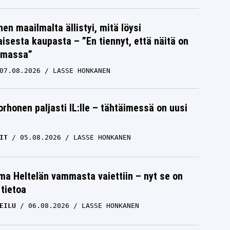
nen maailmalta ällistyi, mitä löysi
isesta kaupasta – ”En tiennyt, että näitä on
emassa”
07.08.2026
LASSE HONKANEN
orhonen paljasti IL:lle – tähtäimessä on uusi
IT
05.08.2026
LASSE HONKANEN
lma Heltelän vammasta vaiettiin – nyt se on
 tietoa
EILU
06.08.2026
LASSE HONKANEN