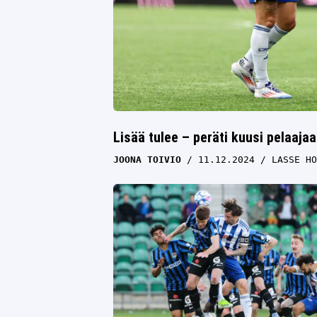
Lisää tulee – peräti kuusi pelaajaa
JOONA TOIVIO
11.12.2024
LASSE HO