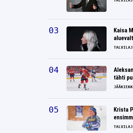
TALVILAJ
Kaisa M
alueval
TALVILAJ
Aleksan
tähti p
JÄÄKIEKK
Krista 
ensimmä
TALVILAJ