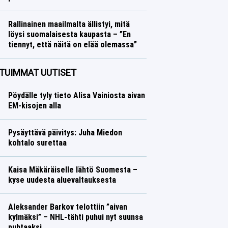
Formula 1
Lasse Honkanen
Rallinainen maailmalta ällistyi, mitä
löysi suomalaisesta kaupasta – ”En
tiennyt, että näitä on elää olemassa”
Ralli
Lasse Honkanen
TUIMMAT UUTISET
Pöydälle tyly tieto Alisa Vainiosta aivan
EM-kisojen alla
Pysäyttävä päivitys: Juha Miedon
kohtalo surettaa
Kaisa Mäkäräiselle lähtö Suomesta –
kyse uudesta aluevaltauksesta
Aleksander Barkov telottiin ”aivan
kylmäksi” – NHL-tähti puhui nyt suunsa
puhtaaksi