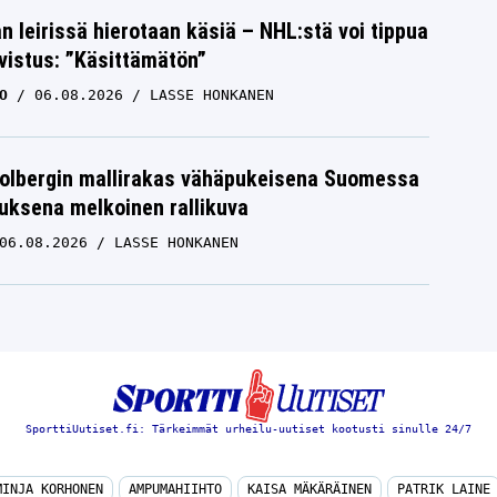
n leirissä hierotaan käsiä – NHL:stä voi tippua
hvistus: ”Käsittämätön”
O
06.08.2026
LASSE HONKANEN
Solbergin mallirakas vähäpukeisena Suomessa
uksena melkoinen rallikuva
06.08.2026
LASSE HONKANEN
SporttiUutiset.fi: Tärkeimmät urheilu-uutiset kootusti sinulle 24/7
MINJA KORHONEN
AMPUMAHIIHTO
KAISA MÄKÄRÄINEN
PATRIK LAINE