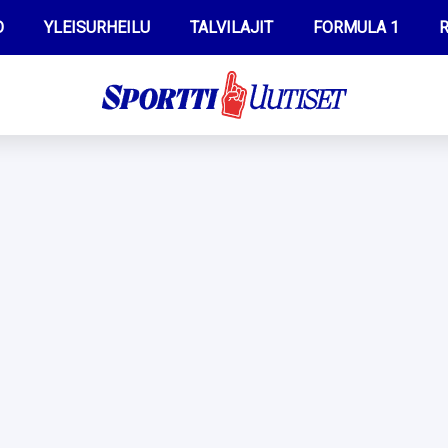
O
YLEISURHEILU
TALVILAJIT
FORMULA 1
R
WILMA HELTELÄ
IIVO NISKANEN
MUSTAFE MUUSE
KERTTU NISKANEN