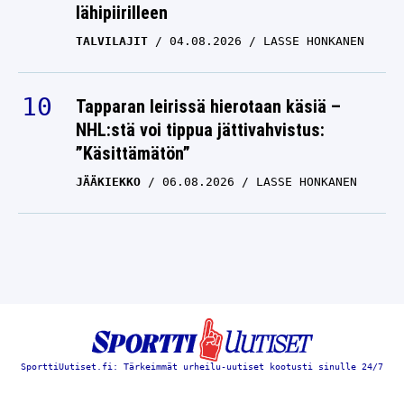
lähipiirilleen
TALVILAJIT
04.08.2026
LASSE HONKANEN
Tapparan leirissä hierotaan käsiä –
NHL:stä voi tippua jättivahvistus:
”Käsittämätön”
JÄÄKIEKKO
06.08.2026
LASSE HONKANEN
SporttiUutiset.fi: Tärkeimmät urheilu-uutiset kootusti sinulle 24/7