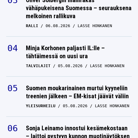
Oliver Solbergin mallirakas
vähäpukeisena Suomessa – seurauksena
melkoinen rallikuva
RALLI
06.08.2026
LASSE HONKANEN
Minja Korhonen paljasti IL:lle –
tähtäimessä on uusi ura
TALVILAJIT
05.08.2026
LASSE HONKANEN
Suomen moukarinainen murtui kyyneliin
treenien jälkeen – EM-kisat jäävät väliin
YLEISURHEILU
05.08.2026
LASSE HONKANEN
Sonja Leinamo innostui kesämekostaan
– laittoi pystyyn kunnon muotinäytöksen