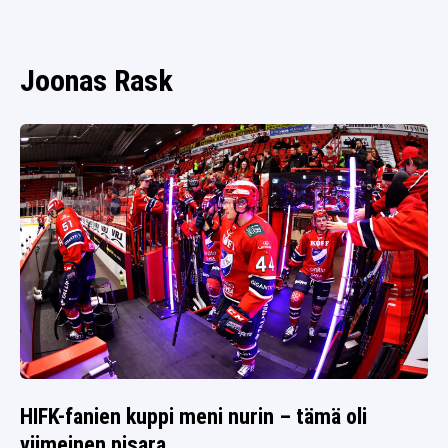
SPORTIVO TV
FUTIS
KAMPPAILU
Joonas Rask
OLYMPIALAISET
HIFK-fanien kuppi meni nurin – tämä oli
viimeinen pisara