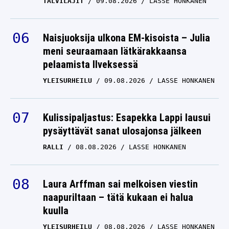
TALVILAJIT
09.08.2026
LASSE HONKANEN
Naisjuoksija ulkona EM-kisoista – Julia
meni seuraamaan lätkärakkaansa
pelaamista Ilveksessä
YLEISURHEILU
09.08.2026
LASSE HONKANEN
Kulissipaljastus: Esapekka Lappi lausui
pysäyttävät sanat ulosajonsa jälkeen
RALLI
08.08.2026
LASSE HONKANEN
Laura Arffman sai melkoisen viestin
naapuriltaan – tätä kukaan ei halua
kuulla
YLEISURHEILU
08.08.2026
LASSE HONKANEN