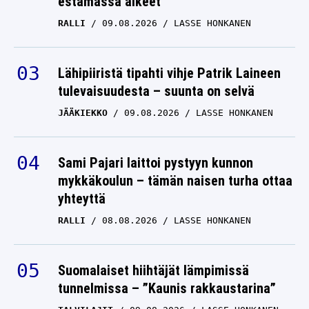
estämässä aikeet
RALLI
09.08.2026
LASSE HONKANEN
Lähipiiristä tipahti vihje Patrik Laineen
tulevaisuudesta – suunta on selvä
JÄÄKIEKKO
09.08.2026
LASSE HONKANEN
Sami Pajari laittoi pystyyn kunnon
mykkäkoulun – tämän naisen turha ottaa
yhteyttä
RALLI
08.08.2026
LASSE HONKANEN
Suomalaiset hiihtäjät lämpimissä
tunnelmissa – ”Kaunis rakkaustarina”