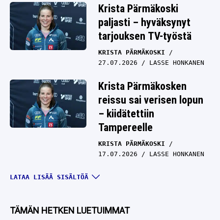
Krista Pärmäkoski
paljasti – hyväksynyt
tarjouksen TV-työstä
KRISTA PÄRMÄKOSKI
27.07.2026
LASSE HONKANEN
Krista Pärmäkosken
reissu sai verisen lopun
– kiidätettiin
Tampereelle
KRISTA PÄRMÄKOSKI
17.07.2026
LASSE HONKANEN
Krista Pärmäkoskelta
LATAA LISÄÄ SISÄLTÖÄ
totaalinen yllätys – aivan
toiseen lajiin
TÄMÄN HETKEN LUETUIMMAT