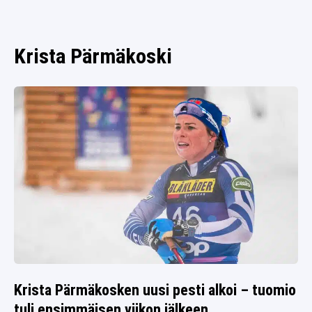
SPORTIVO TV
FUTIS
KAMPPAILU
Krista Pärmäkoski
OLYMPIALAISET
Krista Pärmäkosken uusi pesti alkoi – tuomio
tuli ensimmäisen viikon jälkeen