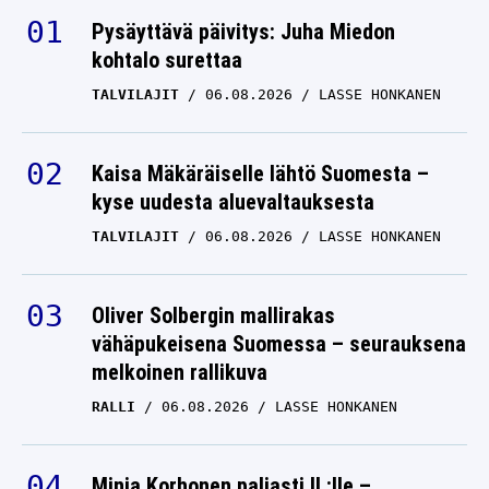
KRISTA PÄRMÄKOSKI
12.07.2026
LASSE HONKANEN
Pysäyttävä päivitys: Juha Miedon
kohtalo surettaa
Krista Pärmäkoski
TALVILAJIT
06.08.2026
LASSE HONKANEN
yhteiskuvassa
urheilumiehen kanssa –
hiihtonainen teki yhden
Kaisa Mäkäräiselle lähtö Suomesta –
asian selväksi
kyse uudesta aluevaltauksesta
TALVILAJIT
06.08.2026
KRISTA PÄRMÄKOSKI
LASSE HONKANEN
02.07.2026
LASSE HONKANEN
IS: Krista Pärmäkoski sai
Oliver Solbergin mallirakas
traagisen viestin – ”Olen
vähäpukeisena Suomessa – seurauksena
melkoinen rallikuva
tosi surullinen”
RALLI
06.08.2026
LASSE HONKANEN
KRISTA PÄRMÄKOSKI
30.06.2026
LASSE HONKANEN
Nyt se on virallista:
Minja Korhonen paljasti IL:lle –