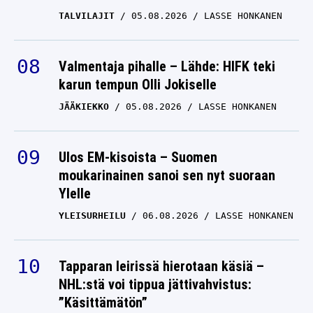
TALVILAJIT
05.08.2026
LASSE HONKANEN
Valmentaja pihalle – Lähde: HIFK teki
karun tempun Olli Jokiselle
JÄÄKIEKKO
05.08.2026
LASSE HONKANEN
Ulos EM-kisoista – Suomen
moukarinainen sanoi sen nyt suoraan
Ylelle
YLEISURHEILU
06.08.2026
LASSE HONKANEN
Tapparan leirissä hierotaan käsiä –
NHL:stä voi tippua jättivahvistus:
”Käsittämätön”