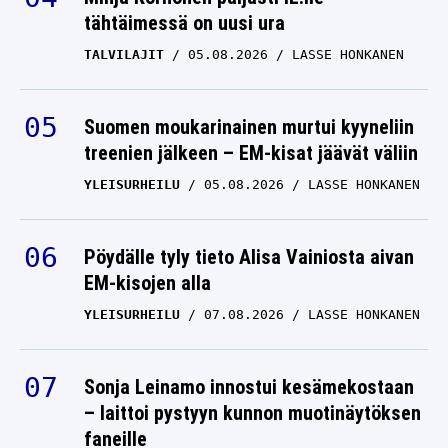
tähtäimessä on uusi ura
Krista Pärmäkoski aloitti
uudessa työssään
TALVILAJIT
05.08.2026
LASSE HONKANEN
KRISTA PÄRMÄKOSKI
18.06.2026
LASSE HONKANEN
Suomen moukarinainen murtui kyyneliin
treenien jälkeen – EM-kisat jäävät väliin
YLEISURHEILU
05.08.2026
LASSE HONKANEN
Pöydälle tyly tieto Alisa Vainiosta aivan
EM-kisojen alla
YLEISURHEILU
07.08.2026
LASSE HONKANEN
Sonja Leinamo innostui kesämekostaan
– laittoi pystyyn kunnon muotinäytöksen
faneille