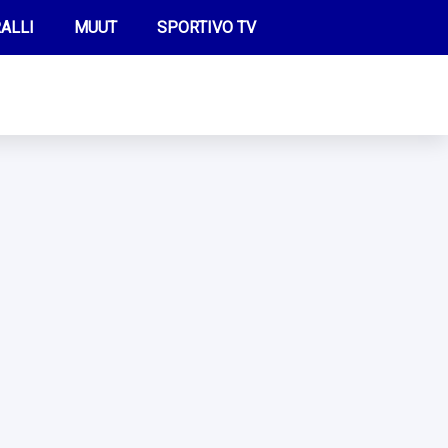
ALLI
MUUT
SPORTIVO TV
FUTIS
KAMPPAILU
OLYMPIALAISET