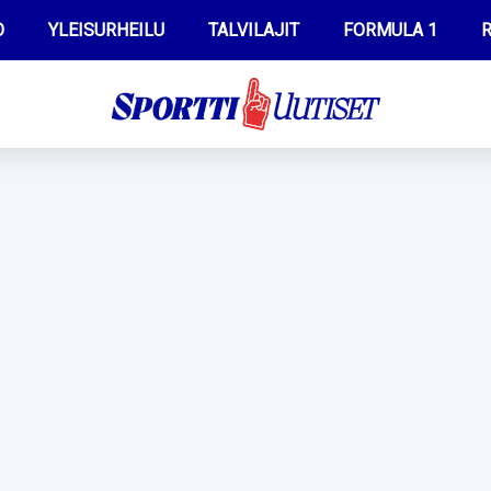
O
YLEISURHEILU
TALVILAJIT
FORMULA 1
R
WILMA HELTELÄ
IIVO NISKANEN
MUSTAFE MUUSE
KERTTU NISKANEN