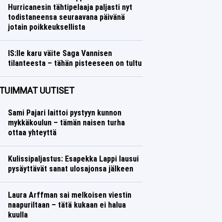
Hurricanesin tähtipelaaja paljasti nyt
todistaneensa seuraavana päivänä
jotain poikkeuksellista
Jääkiekko
Lasse Honkanen
IS:lle karu väite Saga Vannisen
tilanteesta – tähän pisteeseen on tultu
Yleisurheilu
Lasse Honkanen
TUIMMAT UUTISET
Sami Pajari laittoi pystyyn kunnon
mykkäkoulun – tämän naisen turha
ottaa yhteyttä
Kulissipaljastus: Esapekka Lappi lausui
pysäyttävät sanat ulosajonsa jälkeen
Laura Arffman sai melkoisen viestin
naapuriltaan – tätä kukaan ei halua
kuulla