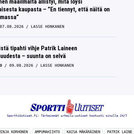
nen maailmalta ällistyi, mitä löysi
isesta kaupasta – ”En tiennyt, että näitä on
emassa”
07.08.2026
LASSE HONKANEN
istä tipahti vihje Patrik Laineen
suudesta – suunta on selvä
O
09.08.2026
LASSE HONKANEN
SporttiUutiset.fi: Tärkeimmät urheilu-uutiset kootusti sinulle 24/7
MINJA KORHONEN
AMPUMAHIIHTO
KAISA MÄKÄRÄINEN
PATRIK LAINE