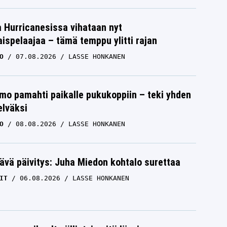
a Hurricanesissa vihataan nyt
ispelaajaa – tämä temppu ylitti rajan
O
07.08.2026
LASSE HONKANEN
mo pamahti paikalle pukukoppiin – teki yhden
elväksi
O
08.08.2026
LASSE HONKANEN
ävä päivitys: Juha Miedon kohtalo surettaa
IT
06.08.2026
LASSE HONKANEN