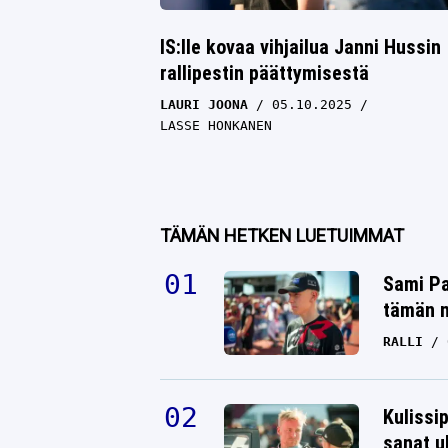
IS:lle kovaa vihjailua Janni Hussin
rallipestin päättymisestä
LAURI JOONA
05.10.2025
LASSE HONKANEN
TÄMÄN HETKEN LUETUIMMAT
Sami Pa
tämän n
RALLI
Kulissi
sanat u