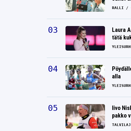
RALLI
Laura A
tätä ku
YLEISURH
Pöydäll
alla
YLEISURH
Iivo Ni
pakko v
TALVILAJ