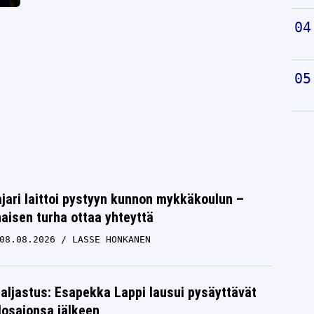
jari laittoi pystyyn kunnon mykkäkoulun –
aisen turha ottaa yhteyttä
08.08.2026
LASSE HONKANEN
paljastus: Esapekka Lappi lausui pysäyttävät
losajonsa jälkeen