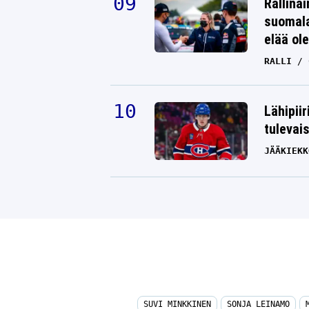
Rallinai
suomala
elää ol
RALLI
Lähipiir
tulevai
JÄÄKIEKK
SUVI MINKKINEN
SONJA LEINAMO