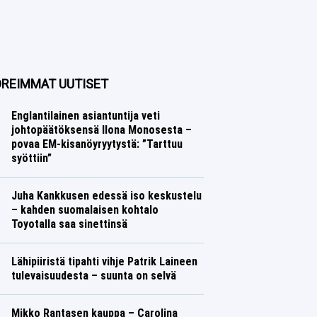
REIMMAT UUTISET
Englantilainen asiantuntija veti
johtopäätöksensä Ilona Monosesta –
povaa EM-kisanöyryytystä: ”Tarttuu
syöttiin”
Yleisurheilu
Lasse Honkanen
Juha Kankkusen edessä iso keskustelu
– kahden suomalaisen kohtalo
Toyotalla saa sinettinsä
Ralli
Lasse Honkanen
Lähipiiristä tipahti vihje Patrik Laineen
tulevaisuudesta – suunta on selvä
Jääkiekko
Lasse Honkanen
Mikko Rantasen kauppa – Carolina