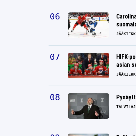
Carolin
suomala
JÄÄKIEKK
HIFK-po
asian s
JÄÄKIEKK
Pysäytt
TALVILAJ