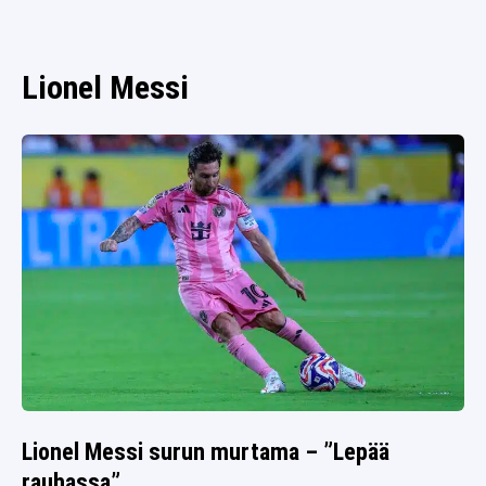
SPORTIVO TV
FUTIS
KAMPPAILU
Lionel Messi
OLYMPIALAISET
Lionel Messi surun murtama – ”Lepää
rauhassa”