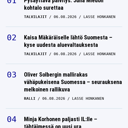
Pysäyttävä päivitys: Juha Miedon
kohtalo surettaa
Sontamyrskyn kohteeksi
TALVILAJIT
06.08.2026
LASSE HONKANEN
joutunut Lionel Messi
tukki suut – laittoi
pystyyn ällistyttävän
Kaisa Mäkäräiselle lähtö Suomesta –
show’n
kyse uudesta aluevaltauksesta
TALVILAJIT
06.08.2026
LIONEL MESSI
LASSE HONKANEN
31.07.2025
LASSE HONKANEN
Lionel Messin toiminta
Oliver Solbergin mallirakas
pöyristyttää Pohjois-
vähäpukeisena Suomessa – seurauksena
melkoinen rallikuva
Amerikassa – ”On siinä
meillä idoli”
RALLI
06.08.2026
LASSE HONKANEN
LIONEL MESSI
24.07.2025
LASSE HONKANEN
Minja Korhonen paljasti IL:lle –
tähtäimessä on uusi ura
Inter Miamille selkäsauna