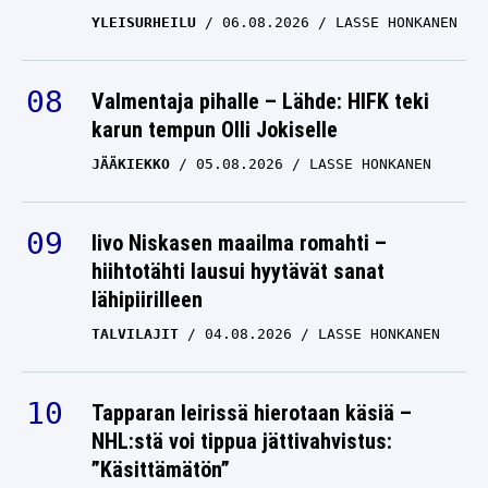
YLEISURHEILU
06.08.2026
LASSE HONKANEN
Valmentaja pihalle – Lähde: HIFK teki
karun tempun Olli Jokiselle
JÄÄKIEKKO
05.08.2026
LASSE HONKANEN
Iivo Niskasen maailma romahti –
hiihtotähti lausui hyytävät sanat
lähipiirilleen
TALVILAJIT
04.08.2026
LASSE HONKANEN
Tapparan leirissä hierotaan käsiä –
NHL:stä voi tippua jättivahvistus:
”Käsittämätön”