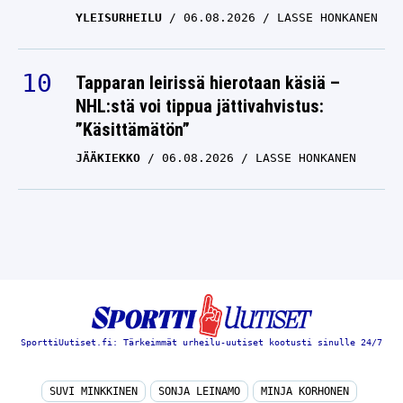
YLEISURHEILU
06.08.2026
LASSE HONKANEN
Tapparan leirissä hierotaan käsiä –
NHL:stä voi tippua jättivahvistus:
”Käsittämätön”
JÄÄKIEKKO
06.08.2026
LASSE HONKANEN
SporttiUutiset.fi: Tärkeimmät urheilu-uutiset kootusti sinulle 24/7
SUVI MINKKINEN
SONJA LEINAMO
MINJA KORHONEN