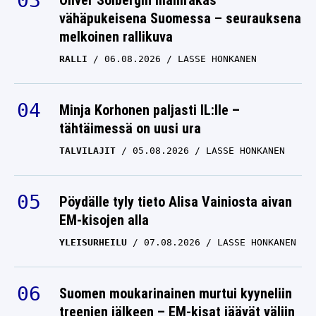
Oliver Solbergin mallirakas
vähäpukeisena Suomessa – seurauksena
melkoinen rallikuva
RALLI
06.08.2026
LASSE HONKANEN
Minja Korhonen paljasti IL:lle –
tähtäimessä on uusi ura
TALVILAJIT
05.08.2026
LASSE HONKANEN
Pöydälle tyly tieto Alisa Vainiosta aivan
EM-kisojen alla
YLEISURHEILU
07.08.2026
LASSE HONKANEN
Suomen moukarinainen murtui kyyneliin
treenien jälkeen – EM-kisat jäävät väliin