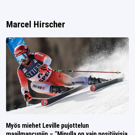
SPORTIVO TV
FUTIS
KAMPPAILU
Marcel Hirscher
OLYMPIALAISET
Myös miehet Leville pujottelun
maailmancupiin – ”Minulla on vain positiivisia