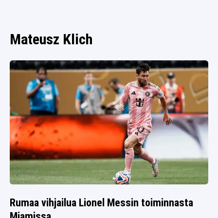
SPORTIVO TV
FUTIS
KAMPPAILU
Mateusz Klich
OLYMPIALAISET
Rumaa vihjailua Lionel Messin toiminnasta
Miamissa