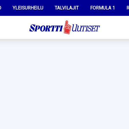
O
YLEISURHEILU
TALVILAJIT
FORMULA 1
R
WILMA HELTELÄ
IIVO NISKANEN
MUSTAFE MUUSE
KERTTU NISKANEN