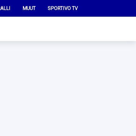
ALLI
MUUT
SPORTIVO TV
FUTIS
KAMPPAILU
OLYMPIALAISET