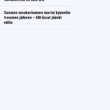
Suomen moukarinainen murtui kyyneliin
treenien jälkeen – EM-kisat jäävät
väliin