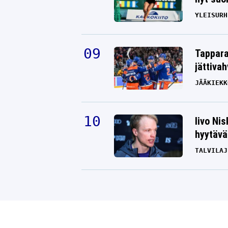
YLEISURH
Tappara
jättiva
JÄÄKIEKK
Iivo Ni
hyytävät
TALVILAJ