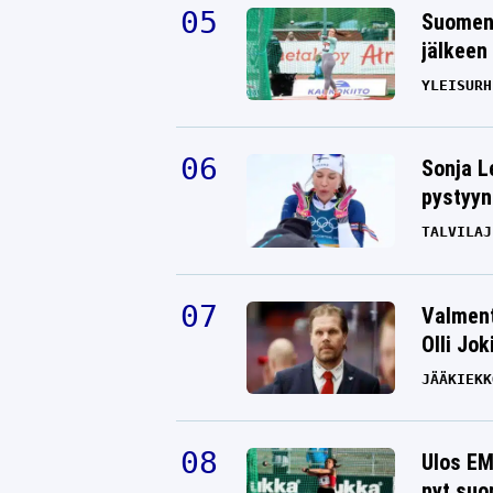
Suomen 
jälkeen 
YLEISURH
Sonja L
pystyyn
TALVILAJ
Valment
Olli Jok
JÄÄKIEKK
Ulos EM
nyt suo