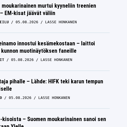
moukarinainen murtui kyyneliin treenien
– EM-kisat jäävät väliin
EILU
05.08.2026
LASSE HONKANEN
einamo innostui kesämekostaan – laittoi
 kunnon muotinäytöksen faneille
IT
05.08.2026
LASSE HONKANEN
aja pihalle – Lähde: HIFK teki karun tempun
iselle
O
05.08.2026
LASSE HONKANEN
-kisoista – Suomen moukarinainen sanoi sen
raan Ylelle