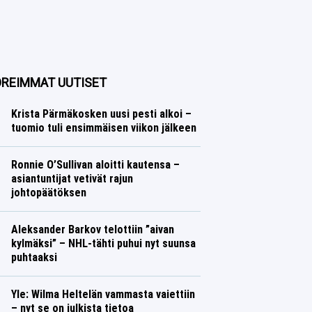
REIMMAT UUTISET
Krista Pärmäkosken uusi pesti alkoi –
tuomio tuli ensimmäisen viikon jälkeen
Talvilajit
Lasse Honkanen
Ronnie O’Sullivan aloitti kautensa –
asiantuntijat vetivät rajun
johtopäätöksen
Muut lajit
Lasse Honkanen
Aleksander Barkov telottiin ”aivan
kylmäksi” – NHL-tähti puhui nyt suunsa
puhtaaksi
Jääkiekko
Lasse Honkanen
Yle: Wilma Heltelän vammasta vaiettiin
– nyt se on julkista tietoa