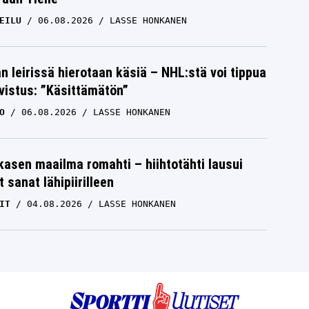
EILU
06.08.2026
LASSE HONKANEN
n leirissä hierotaan käsiä – NHL:stä voi tippua
hvistus: ”Käsittämätön”
O
06.08.2026
LASSE HONKANEN
skasen maailma romahti – hiihtotähti lausui
 sanat lähipiirilleen
IT
04.08.2026
LASSE HONKANEN