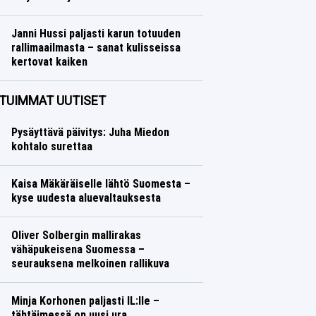
Yleisurheilu
Lasse Honkanen
Janni Hussi paljasti karun totuuden
rallimaailmasta – sanat kulisseissa
kertovat kaiken
Ralli
Lasse Honkanen
TUIMMAT UUTISET
Pysäyttävä päivitys: Juha Miedon
kohtalo surettaa
Kaisa Mäkäräiselle lähtö Suomesta –
kyse uudesta aluevaltauksesta
Oliver Solbergin mallirakas
vähäpukeisena Suomessa –
seurauksena melkoinen rallikuva
Minja Korhonen paljasti IL:lle –
tähtäimessä on uusi ura