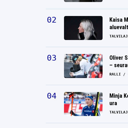
Kaisa M
alueval
TALVILAJ
Oliver 
– seura
RALLI
Minja K
ura
TALVILAJ