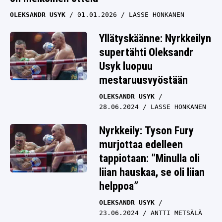
OLEKSANDR USYK
01.01.2026
LASSE HONKANEN
Yllätyskäänne: Nyrkkeilyn
supertähti Oleksandr
Usyk luopuu
mestaruusvyöstään
OLEKSANDR USYK
28.06.2024
LASSE HONKANEN
Nyrkkeily: Tyson Fury
murjottaa edelleen
tappiotaan: ”Minulla oli
liian hauskaa, se oli liian
helppoa”
OLEKSANDR USYK
23.06.2024
ANTTI METSÄLÄ