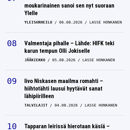
moukarinainen sanoi sen nyt suoraan
Ylelle
YLEISURHEILU
06.08.2026
LASSE HONKANEN
Valmentaja pihalle – Lähde: HIFK teki
karun tempun Olli Jokiselle
JÄÄKIEKKO
05.08.2026
LASSE HONKANEN
Iivo Niskasen maailma romahti –
hiihtotähti lausui hyytävät sanat
lähipiirilleen
TALVILAJIT
04.08.2026
LASSE HONKANEN
Tapparan leirissä hierotaan käsiä –