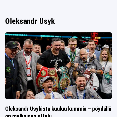
SPORTIVO TV
FUTIS
KAMPPAILU
Oleksandr Usyk
OLYMPIALAISET
Oleksandr Usykista kuuluu kummia – pöydällä
on melkoinen ottelu