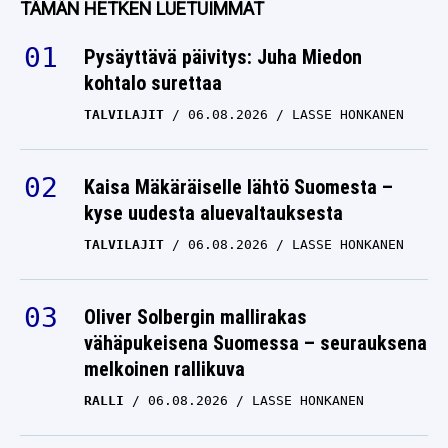
TÄMÄN HETKEN LUETUIMMAT
kohtaavat
Pysäyttävä päivitys: Juha Miedon
OLEKSANDR USYK
kohtalo surettaa
18.05.2024
ANTTI METSÄLÄ
TALVILAJIT
06.08.2026
LASSE HONKANEN
Kaisa Mäkäräiselle lähtö Suomesta –
kyse uudesta aluevaltauksesta
TALVILAJIT
06.08.2026
LASSE HONKANEN
Oliver Solbergin mallirakas
vähäpukeisena Suomessa – seurauksena
melkoinen rallikuva
RALLI
06.08.2026
LASSE HONKANEN