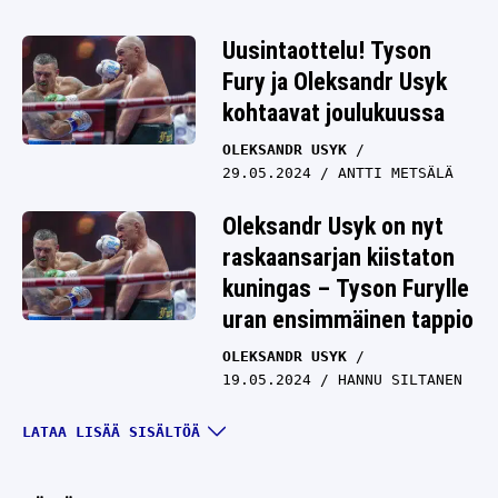
Uusintaottelu! Tyson
Fury ja Oleksandr Usyk
kohtaavat joulukuussa
OLEKSANDR USYK
29.05.2024
ANTTI METSÄLÄ
Oleksandr Usyk on nyt
raskaansarjan kiistaton
kuningas – Tyson Furylle
uran ensimmäinen tappio
OLEKSANDR USYK
19.05.2024
HANNU SILTANEN
Raskaat nyrkit heiluvat
LATAA LISÄÄ SISÄLTÖÄ
Saudi-Arabiassa – Tyson
Fury ja Oleksandr Usyk