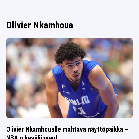
SPORTIVO TV
FUTIS
KAMPPAILU
Olivier Nkamhoua
OLYMPIALAISET
Olivier Nkamhoualle mahtava näyttöpaikka –
NBA:n kesäliigaan!