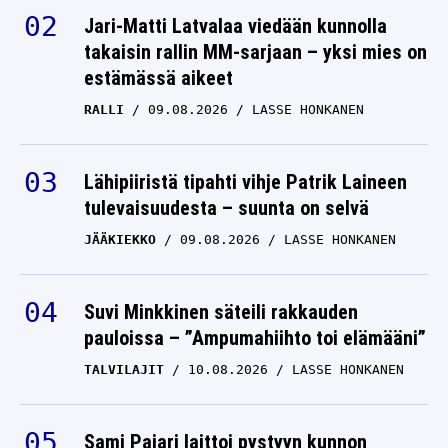
Jari-Matti Latvalaa viedään kunnolla
takaisin rallin MM-sarjaan – yksi mies on
estämässä aikeet
RALLI
09.08.2026
LASSE HONKANEN
Lähipiiristä tipahti vihje Patrik Laineen
tulevaisuudesta – suunta on selvä
JÄÄKIEKKO
09.08.2026
LASSE HONKANEN
Suvi Minkkinen säteili rakkauden
pauloissa – ”Ampumahiihto toi elämääni”
TALVILAJIT
10.08.2026
LASSE HONKANEN
Sami Pajari laittoi pystyyn kunnon