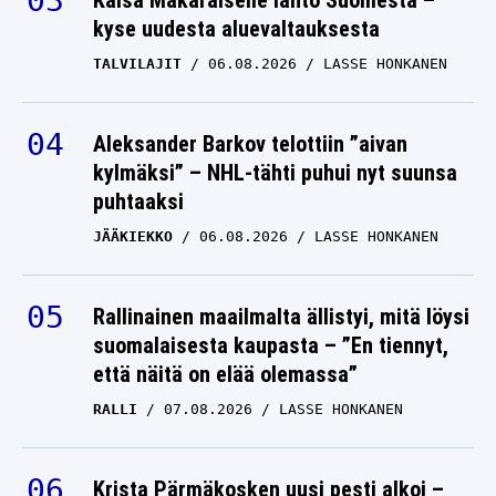
Kaisa Mäkäräiselle lähtö Suomesta –
kyse uudesta aluevaltauksesta
TALVILAJIT
06.08.2026
LASSE HONKANEN
Aleksander Barkov telottiin ”aivan
kylmäksi” – NHL-tähti puhui nyt suunsa
puhtaaksi
JÄÄKIEKKO
06.08.2026
LASSE HONKANEN
Rallinainen maailmalta ällistyi, mitä löysi
suomalaisesta kaupasta – ”En tiennyt,
että näitä on elää olemassa”
RALLI
07.08.2026
LASSE HONKANEN
Krista Pärmäkosken uusi pesti alkoi –