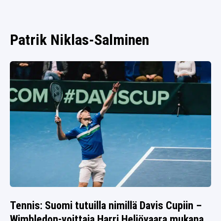
SPORTIVO TV
FUTIS
KAMPPAILU
Patrik Niklas-Salminen
OLYMPIALAISET
Tennis: Suomi tutuilla nimillä Davis Cupiin –
Wimbledon-voittaja Harri Heliövaara mukana