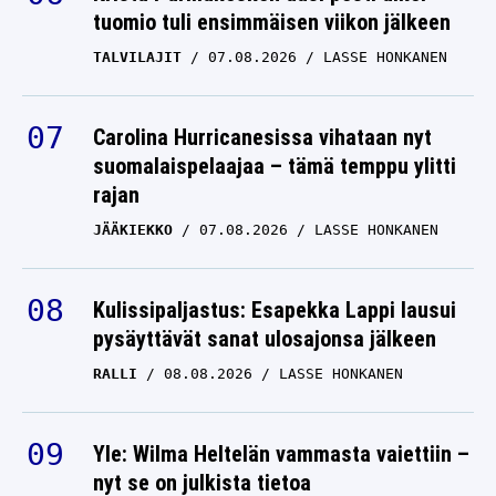
tuomio tuli ensimmäisen viikon jälkeen
TALVILAJIT
07.08.2026
LASSE HONKANEN
Carolina Hurricanesissa vihataan nyt
suomalaispelaajaa – tämä temppu ylitti
rajan
JÄÄKIEKKO
07.08.2026
LASSE HONKANEN
Kulissipaljastus: Esapekka Lappi lausui
pysäyttävät sanat ulosajonsa jälkeen
RALLI
08.08.2026
LASSE HONKANEN
Yle: Wilma Heltelän vammasta vaiettiin –
nyt se on julkista tietoa