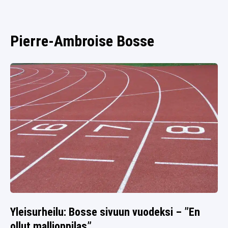
SPORTIVO TV
FUTIS
KAMPPAILU
Pierre-Ambroise Bosse
OLYMPIALAISET
Yleisurheilu: Bosse sivuun vuodeksi – ”En
ollut mallioppilas”