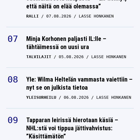
että näitä on elää olemassa”
RALLI
07.08.2026
LASSE HONKANEN
Minja Korhonen paljasti IL:lle –
tähtäimessä on uusi ura
TALVILAJIT
05.08.2026
LASSE HONKANEN
Yle: Wilma Heltelän vammasta vaiettiin –
nyt se on julkista tietoa
YLEISURHEILU
06.08.2026
LASSE HONKANEN
Tapparan leirissä hierotaan käsiä –
NHL:stä voi tippua jättivahvistus:
”Käsittämätön”