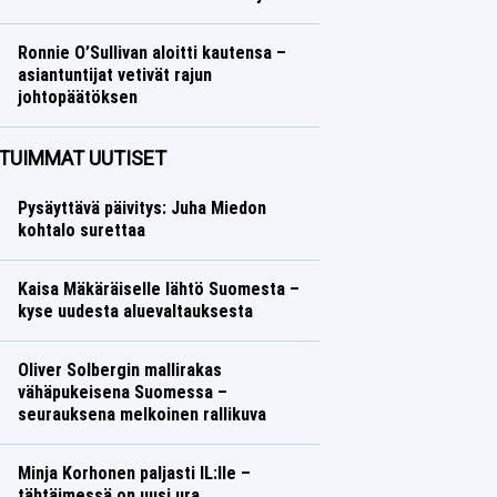
Talvilajit
Lasse Honkanen
Ronnie O’Sullivan aloitti kautensa –
asiantuntijat vetivät rajun
johtopäätöksen
Muut lajit
Lasse Honkanen
TUIMMAT UUTISET
Pysäyttävä päivitys: Juha Miedon
kohtalo surettaa
Kaisa Mäkäräiselle lähtö Suomesta –
kyse uudesta aluevaltauksesta
Oliver Solbergin mallirakas
vähäpukeisena Suomessa –
seurauksena melkoinen rallikuva
Minja Korhonen paljasti IL:lle –
tähtäimessä on uusi ura