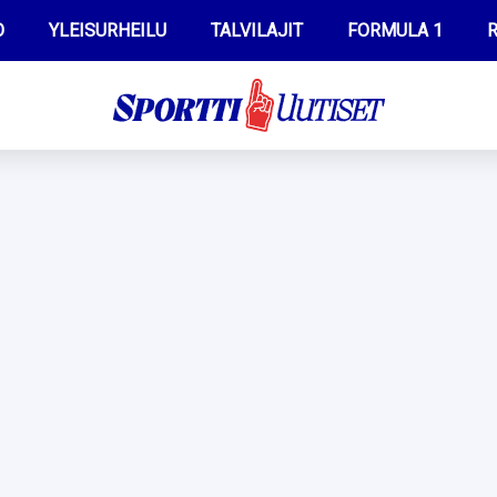
O
YLEISURHEILU
TALVILAJIT
FORMULA 1
R
WILMA HELTELÄ
IIVO NISKANEN
MUSTAFE MUUSE
KERTTU NISKANEN