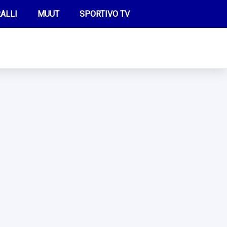
ALLI
MUUT
SPORTIVO TV
FUTIS
KAMPPAILU
OLYMPIALAISET