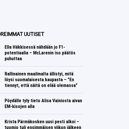
REIMMAT UUTISET
Ella Häkkisessä nähdään jo F1-
potentiaalia – McLarenin iso päätös
puhuttaa
Formula 1
Lasse Honkanen
Rallinainen maailmalta ällistyi, mitä
löysi suomalaisesta kaupasta – ”En
tiennyt, että näitä on elää olemassa”
Ralli
Lasse Honkanen
Pöydälle tyly tieto Alisa Vainiosta aivan
EM-kisojen alla
Yleisurheilu
Lasse Honkanen
Krista Pärmäkosken uusi pesti alkoi –
tuomio tuli ensimmäisen viikon jälkeen