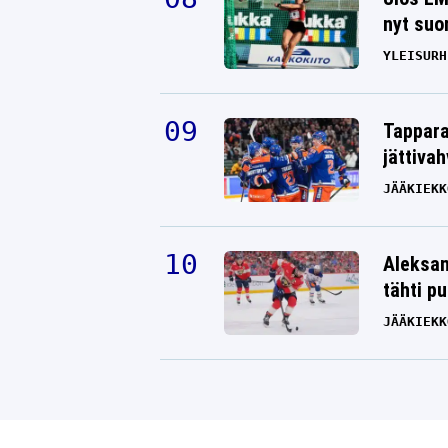
nyt suo
YLEISURH
Tappara
jättiva
JÄÄKIEKK
Aleksan
tähti p
JÄÄKIEKK