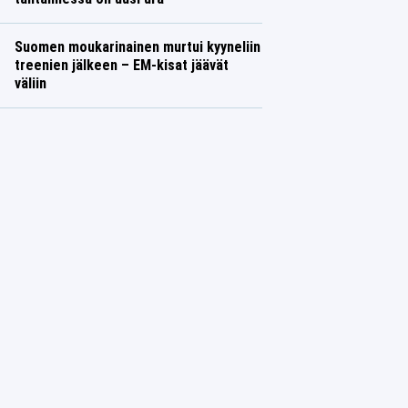
Suomen moukarinainen murtui kyyneliin
treenien jälkeen – EM-kisat jäävät
väliin