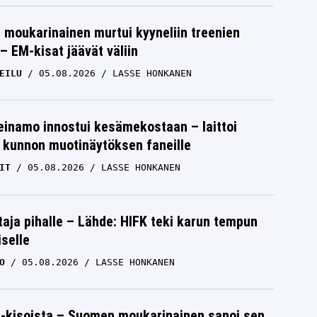
moukarinainen murtui kyyneliin treenien
– EM-kisat jäävät väliin
EILU
05.08.2026
LASSE HONKANEN
einamo innostui kesämekostaan – laittoi
 kunnon muotinäytöksen faneille
IT
05.08.2026
LASSE HONKANEN
aja pihalle – Lähde: HIFK teki karun tempun
iselle
O
05.08.2026
LASSE HONKANEN
-kisoista – Suomen moukarinainen sanoi sen