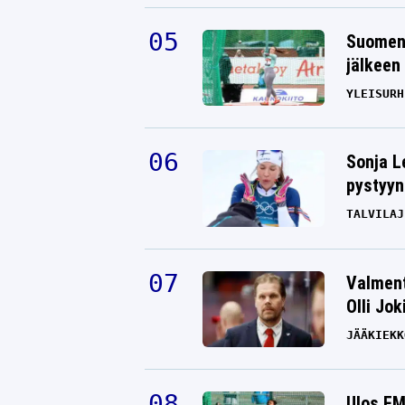
Suomen 
jälkeen 
YLEISURH
Sonja L
pystyyn
TALVILAJ
Valment
Olli Jok
JÄÄKIEKK
Ulos EM