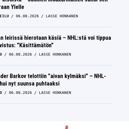
raan Ylelle
EILU
06.08.2026
LASSE HONKANEN
n leirissä hierotaan käsiä – NHL:stä voi tippua
hvistus: ”Käsittämätön”
O
06.08.2026
LASSE HONKANEN
der Barkov telottiin ”aivan kylmäksi” – NHL-
uhui nyt suunsa puhtaaksi
O
06.08.2026
LASSE HONKANEN