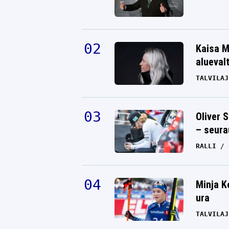
Kaisa M
alueval
TALVILAJ
Oliver 
– seura
RALLI
Minja K
ura
TALVILAJ